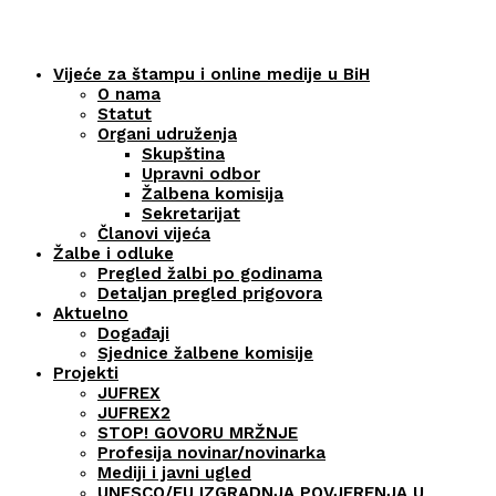
Vijeće za štampu i online medije u BiH
O nama
Statut
Organi udruženja
Skupština
Upravni odbor
Žalbena komisija
Sekretarijat
Članovi vijeća
Žalbe i odluke
Pregled žalbi po godinama
Detaljan pregled prigovora
Aktuelno
Događaji
Sjednice žalbene komisije
Projekti
JUFREX
JUFREX2
STOP! GOVORU MRŽNJE
Profesija novinar/novinarka
Mediji i javni ugled
UNESCO/EU IZGRADNJA POVJERENJA U