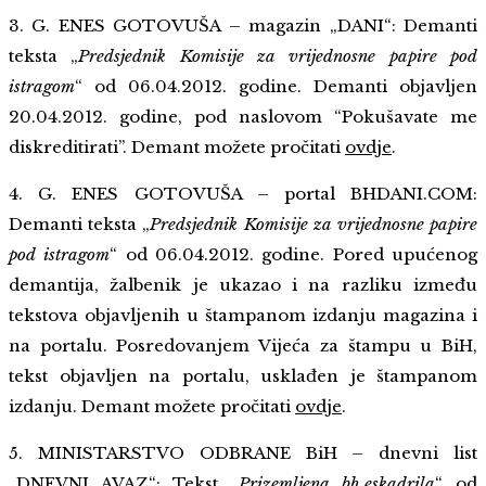
3. G. ENES GOTOVUŠA – magazin „DANI“: Demanti
teksta „
Predsjednik Komisije za vrijednosne papire pod
istragom
“ od 06.04.2012. godine. Demanti objavljen
20.04.2012. godine, pod naslovom “Pokušavate me
diskreditirati”. Demant možete pročitati
ovdje
.
4. G. ENES GOTOVUŠA – portal BHDANI.COM:
Demanti teksta „
Predsjednik Komisije za vrijednosne papire
pod istragom
“ od 06.04.2012. godine. Pored upućenog
demantija, žalbenik je ukazao i na razliku između
tekstova objavljenih u štampanom izdanju magazina i
na portalu. Posredovanjem Vijeća za štampu u BiH,
tekst objavljen na portalu, usklađen je štampanom
izdanju.
Demant možete pročitati
ovdje
.
5. MINISTARSTVO ODBRANE BiH – dnevni list
„DNEVNI AVAZ“: Tekst „
Prizemljena bh.eskadrila
“ od