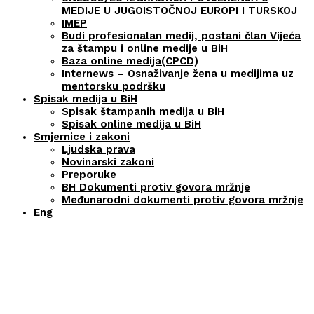
MEDIJE U JUGOISTOČNOJ EUROPI I TURSKOJ
IMEP
Budi profesionalan medij, postani član Vijeća
za štampu i online medije u BiH
Baza online medija(CPCD)
Internews – Osnaživanje žena u medijima uz
mentorsku podršku
Spisak medija u BiH
Spisak štampanih medija u BiH
Spisak online medija u BiH
Smjernice i zakoni
Ljudska prava
Novinarski zakoni
Preporuke
BH Dokumenti protiv govora mržnje
Međunarodni dokumenti protiv govora mržnje
Eng