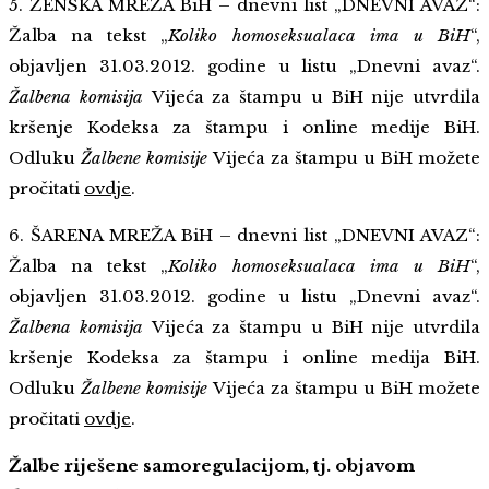
5. ŽENSKA MREŽA BiH – dnevni list „DNEVNI AVAZ“:
Žalba na tekst „
Koliko homoseksualaca ima u BiH
“,
objavljen 31.03.2012. godine u listu „Dnevni avaz“.
Žalbena komisija
Vijeća za štampu u BiH nije utvrdila
kršenje Kodeksa za štampu i online medije BiH.
Odluku
Žalbene komisije
Vijeća za štampu u BiH možete
pročitati
ovdje
.
6. ŠARENA MREŽA BiH – dnevni list „DNEVNI AVAZ“:
Žalba na tekst „
Koliko homoseksualaca ima u BiH
“,
objavljen 31.03.2012. godine u listu „Dnevni avaz“.
Žalbena komisija
Vijeća za štampu u BiH nije utvrdila
kršenje Kodeksa za štampu i online medija BiH.
Odluku
Žalbene komisije
Vijeća za štampu u BiH možete
pročitati
ovdje
.
Žalbe riješene samoregulacijom, tj. objavom