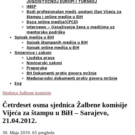
JUGOISTOČNOJ EUROPI I TURSKOJ
IMEP
Budi profesionalan medij, postani član Vijeća za
štampu i online medije u BiH
Baza online medija(CPCD)
Internews – Osnaživanje žena u medijima uz
mentorsku podršku
Spisak medija u BiH
Spisak štampanih medija u BiH
Spisak online medija u BiH
Smjernice i zakoni
Ljudska prava
Novinarski zakoni
Preporuke
BH Dokumenti protiv govora mržnje
Međunarodni dokumenti protiv govora mržnje
Eng
Sjednice žalbene komisije
Četrdeset osma sjednica Žalbene komisije
Vijeća za štampu u BiH – Sarajevo,
21.04.2012.
30. Maja 2019.
65
pregleda