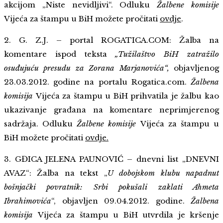
akcijom „Niste nevidljivi“. Odluku
Žalbene komisije
Vijeća za štampu u BiH možete pročitati
ovdje
.
2. G. Z.J. – portal ROGATICA.COM: Žalba na
komentare ispod teksta
„Tužilaštvo BiH zatražilo
osuđujuću presudu za Zorana Marjanovića“,
objavljenog
23.03.2012. godine na portalu Rogatica.com.
Žalbena
komisija
Vijeća za štampu u BiH prihvatila je žalbu kao
ukazivanje građana na komentare neprimjerenog
sadržaja. Odluku
Žalbene komisije
Vijeća za štampu u
BiH možete pročitati
ovdje.
3. GĐICA JELENA PAUNOVIĆ – dnevni list „DNEVNI
AVAZ“: Žalba na tekst „
U dobojskom klubu napadnut
bošnjački povratnik: Srbi pokušali zaklati Ahmeta
Ibrahimovića
“, objavljen 09.04.2012. godine.
Žalbena
komisija
Vijeća za štampu u BiH utvrdila je kršenje