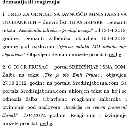
demantija ili reagiranja:
1. URED ZA ODNOSE SA JAVNOŠĆU MINISTARSTVA
ODBRANE BiH – dnevni list „GLAS SRPSKE“: Demanti
teksta „
Nezakonita odluka o prodaji oružja
“ od 12.04.2012.
godine. Demanti žalbenika objavljen 16.04.2012.
godine pod naslovom „
Sporna odluka MO nikada nije
objavljena“.
Objavljeni demanti možete pročitati
ovdje
.
2. G. IGOR PRUSAC – portal SREDIŠNJABOSNA.COM:
Žalba na tekst „
Tko je bio Emil Prusac
“, objavljen
27.03.2012. godine na portalu Središnjabosna.com. Sa
portala Središnjabosna.com uklonjen tekst na koji se
odnosila žalba. Objavljeno reagiranje žalbenika i
izvinjenje pod naslovom „
Reakcija na sporni preneseni
članak
“ 17.04.2012. godine. Reagiranje i izvinjenje
možete pročitati
ovdje
.