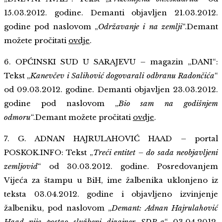
15.03.2012. godine. Demanti objavljen 21.03.2012.
godine pod naslovom „
Održavanje i na zemlji
“.Demant
možete pročitati
ovdje
.
6. OPĆINSKI SUD U SARAJEVU – magazin „DANI“:
Tekst „
Kanevčev i Salihović dogovarali odbranu Radončića
“
od 09.03.2012. godine. Demanti objavljen 23.03.2012.
godine pod naslovom „
Bio sam na godišnjem
odmoru
“.Demant možete pročitati
ovdje
.
7. G. ADNAN HAJRULAHOVIĆ HAAD – portal
POSKOK.INFO: Tekst „
Treći entitet – do sada neobjavljeni
zemljovid
“ od 30.03.2012. godine. Posredovanjem
Vijeća za štampu u BiH, ime žalbenika uklonjeno iz
teksta 03.04.2012. godine i objavljeno izvinjenje
žalbeniku, pod naslovom „
Demant: Adnan Hajrulahović
Haad nije postao službeni dizajner SDP-a
“ 03.04.2012.