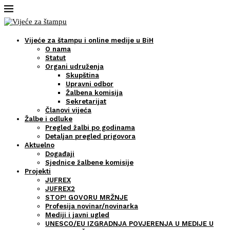
Vijeće za štampu i online medije u BiH
O nama
Statut
Organi udruženja
Skupština
Upravni odbor
Žalbena komisija
Sekretarijat
Članovi vijeća
Žalbe i odluke
Pregled žalbi po godinama
Detaljan pregled prigovora
Aktuelno
Događaji
Sjednice žalbene komisije
Projekti
JUFREX
JUFREX2
STOP! GOVORU MRŽNJE
Profesija novinar/novinarka
Mediji i javni ugled
UNESCO/EU IZGRADNJA POVJERENJA U MEDIJE U