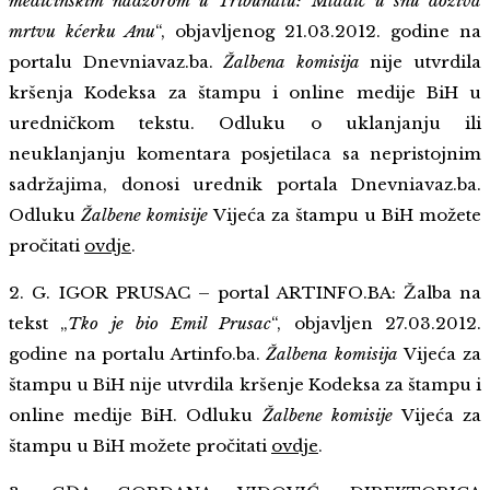
medicinskim nadzorom u Tribunalu: Mladić u snu doziva
mrtvu kćerku Anu
“, objavljenog 21.03.2012. godine na
portalu Dnevniavaz.ba.
Žalbena komisija
nije utvrdila
kršenja Kodeksa za štampu i online medije BiH u
uredničkom tekstu. Odluku o uklanjanju ili
neuklanjanju komentara posjetilaca sa nepristojnim
sadržajima, donosi urednik portala Dnevniavaz.ba.
Odluku
Žalbene komisije
Vijeća za štampu u BiH možete
pročitati
ovdje
.
2. G. IGOR PRUSAC – portal ARTINFO.BA: Žalba na
tekst „
Tko je bio Emil Prusac
“, objavljen 27.03.2012.
godine na portalu Artinfo.ba.
Žalbena komisija
Vijeća za
štampu u BiH nije utvrdila kršenje Kodeksa za štampu i
online medije BiH. Odluku
Žalbene komisije
Vijeća za
štampu u BiH možete pročitati
ovdje
.