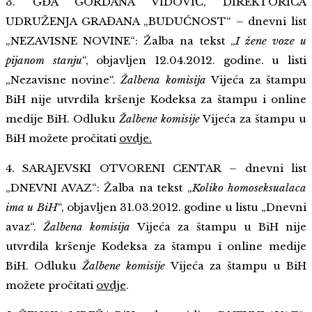
3. GĐA GORDANA VIDOVIĆ, DIREKTORICA
UDRUŽENJA GRAĐANA „BUDUĆNOST“ – dnevni list
„NEZAVISNE NOVINE“: Žalba na tekst „
I žene voze u
pijanom stanju
“, objavljen 12.04.2012. godine. u listi
„Nezavisne novine“.
Žalbena komisija
Vijeća za štampu
BiH nije utvrdila kršenje Kodeksa za štampu i online
medije BiH. Odluku
Žalbene komisije
Vijeća za štampu u
BiH možete pročitati
ovdje.
4. SARAJEVSKI OTVORENI CENTAR – dnevni list
„DNEVNI AVAZ“: Žalba na tekst „
Koliko homoseksualaca
ima u BiH
“, objavljen 31.03.2012. godine u listu „Dnevni
avaz“.
Žalbena komisija
Vijeća za štampu u BiH nije
utvrdila kršenje Kodeksa za štampu i online medije
BiH. Odluku
Žalbene komisije
Vijeća za štampu u BiH
možete pročitati
ovdje
.