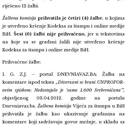
riješeno 12 žalbi.
Žalbena komisija
prihvatila je četiri (4) žalbe
, u kojima
je utvrđeno kršenje Kodeksa za štampu i online medije
BiH.
Šest (6) žalbi nije prihvaćeno,
jer u tekstovima
na koje su se građani žalili nije utvrđeno kršenje
Kodeksa za štampu i online medije BiH.
Prihvaćene žalbe:
1. G. Z.J. – portal DNEVNIAVAZ.BA: Žalba na
komentare ispod teksta
„Diverzant se brani UNPROFOR-
ovim spiskom: Nedostajalo je ‘samo 1.600 Srebreničana’“,
objavljenog 03.04.2012. godine na portalu
Dnevniavaz.ba.
Žalbena komisija
Vijeća za štampu u BiH
prihvatila je žalbu kao ukazivanje građanina na
komentare koji sadržavaju govor mržnje, u skladu sa