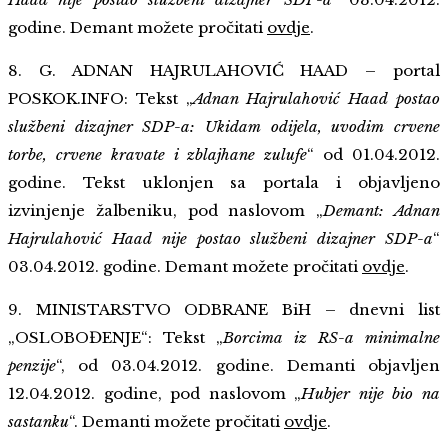
godine. Demant možete pročitati
ovdje
.
8. G. ADNAN HAJRULAHOVIĆ HAAD – portal
POSKOK.INFO: Tekst „
Adnan Hajrulahović Haad postao
službeni dizajner SDP-a: Ukidam odijela, uvodim crvene
torbe, crvene kravate i zblajhane zulufe
“ od 01.04.2012.
godine. Tekst uklonjen sa portala i objavljeno
izvinjenje žalbeniku, pod naslovom „
Demant: Adnan
Hajrulahović Haad nije postao službeni dizajner SDP-a
“
03.04.2012. godine.
Demant možete pročitati
ovdje
.
9. MINISTARSTVO ODBRANE BiH – dnevni list
„OSLOBOĐENJE“: Tekst „
Borcima iz RS-a minimalne
penzije
“, od 03.04.2012. godine. Demanti objavljen
12.04.2012. godine, pod naslovom „
Hubjer nije bio na
sastanku
“. Demanti možete pročitati
ovdje
.