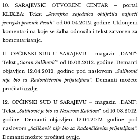
10. SARAJEVSKI OTVORENI CENTAR – portal
KLIX.BA: Tekst „
Jevrejska zajednica obilježila najveći
jevrejski praznik Pesah
“ od 06.04.2012. godine. Uklonjeni
komentari na koje se žalba odnosila i tekst zatvoren za
komentarisanje.
11. OPĆINSKI SUD U SARAJEVU – magazin „DANI“:
Tekst „
Goran Salihović
“ od 16.03.2012. godine. Demanti
objavljen 12.04.2012. godine pod naslovom „
Salihović
nije bio sa Radončićevim prijateljima
“.
Demanti možete
pročitati
ovdje
.
12. OPĆINSKI SUD U SARAJEVU – magazin „DANI“:
Tekst „
Salihović je bio sa Naserom Kabilom
“ od 16.03.2012.
godine. Demanti objavljen 12.04.2012. godine pod
naslovom „
Salihović nije bio sa Radončićevim prijateljima
“.
Demanti možete pročitati
ovdje
.