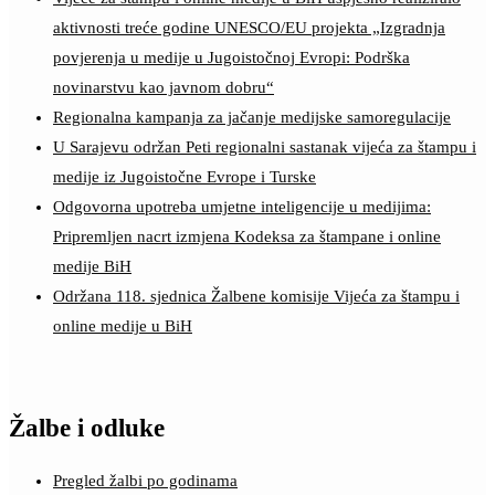
aktivnosti treće godine UNESCO/EU projekta „Izgradnja
povjerenja u medije u Jugoistočnoj Evropi: Podrška
novinarstvu kao javnom dobru“
Regionalna kampanja za jačanje medijske samoregulacije
U Sarajevu održan Peti regionalni sastanak vijeća za štampu i
medije iz Jugoistočne Evrope i Turske
Odgovorna upotreba umjetne inteligencije u medijima:
Pripremljen nacrt izmjena Kodeksa za štampane i online
medije BiH
Održana 118. sjednica Žalbene komisije Vijeća za štampu i
online medije u BiH
Žalbe i odluke
Pregled žalbi po godinama