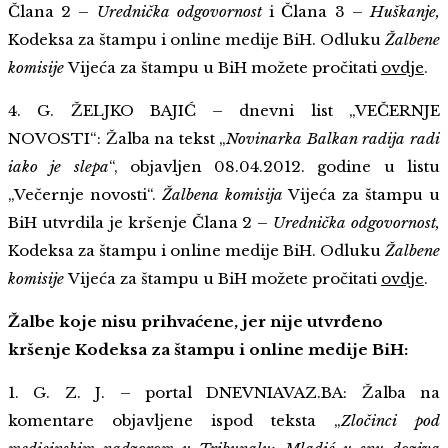
Člana 2 –
Urednička odgovornost
i Člana 3 –
Huškanje,
Kodeksa za štampu i online medije BiH. Odluku
Žalbene
komisije
Vijeća za štampu u BiH možete pročitati
ovdje
.
4. G. ŽELJKO BAJIĆ – dnevni list „VEČERNJE
NOVOSTI“: Žalba na tekst „
Novinarka Balkan radija radi
iako je slepa
“, objavljen 08.04.2012. godine u listu
„Večernje novosti“.
Žalbena komisija
Vijeća za štampu u
BiH utvrdila je kršenje Člana 2 –
Urednička odgovornost,
Kodeksa za štampu i online medije BiH. Odluku
Žalbene
komisije
Vijeća za štampu u BiH možete pročitati
ovdje
.
Žalbe koje nisu prihvaćene, jer nije utvrđeno
kršenje Kodeksa za štampu i online medije BiH:
1. G. Z. J. – portal DNEVNIAVAZ.BA: Žalba na
komentare objavljene ispod teksta „
Zločinci pod