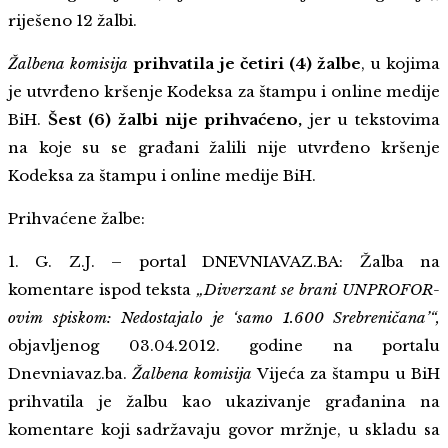
riješeno 12 žalbi.
Žalbena komisija
prihvatila je četiri (4) žalbe
, u kojima
je utvrđeno kršenje Kodeksa za štampu i online medije
BiH.
Šest (6) žalbi nije prihvaćeno,
jer u tekstovima
na koje su se građani žalili nije utvrđeno kršenje
Kodeksa za štampu i online medije BiH.
Prihvaćene žalbe:
1. G. Z.J. – portal DNEVNIAVAZ.BA: Žalba na
komentare ispod teksta
„Diverzant se brani UNPROFOR-
ovim spiskom: Nedostajalo je ‘samo 1.600 Srebreničana’“,
objavljenog 03.04.2012. godine na portalu
Dnevniavaz.ba.
Žalbena komisija
Vijeća za štampu u BiH
prihvatila je žalbu kao ukazivanje građanina na
komentare koji sadržavaju govor mržnje, u skladu sa