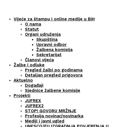
Vijeće za štampu i online medije u BiH
O nama
Statut
Organi udruženja
Skupština
Upravni odbor
Žalbena komisija
Sekretarijat
Članovi vijeća
Žalbe i odluke
Pregled žalbi po godinama
Detaljan pregled prigovora
Aktuelno
Događaji
Sjednice žalbene komisije
Projekti
JUFREX
JUFREX2
STOP! GOVORU MRŽNJE
Profesija novinar/novinarka
Mediji i javni ugled
UNESCO/EU IZGRADNJA POVJERENJA U