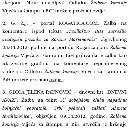
akcijom „Niste nevidljivi“. Odluku
Žalbene komisije
Vijeća za štampu u BiH možete pročitati
ovdje
.
2. G. Z.J. – portal ROGATICA.COM: Žalba na
komentare ispod teksta
„Tužilaštvo BiH zatražilo
osuđujuću presudu za Zorana Marjanovića“,
objavljenog
23.03.2012. godine na portalu Rogatica.com.
Žalbena
komisija
Vijeća za štampu u BiH prihvatila je žalbu kao
ukazivanje građana na komentare neprimjerenog
sadržaja. Odluku
Žalbene komisije
Vijeća za štampu u
BiH možete pročitati
ovdje.
3. GĐICA JELENA PAUNOVIĆ – dnevni list „DNEVNI
AVAZ“: Žalba na tekst „
U dobojskom klubu napadnut
bošnjački povratnik: Srbi pokušali zaklati Ahmeta
Ibrahimovića
“, objavljen 09.04.2012. godine.
Žalbena
komisija
Vijeća za štampu u BiH utvrdila je kršenje