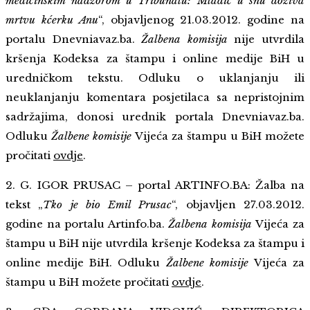
medicinskim nadzorom u Tribunalu: Mladić u snu doziva
mrtvu kćerku Anu
“, objavljenog 21.03.2012. godine na
portalu Dnevniavaz.ba.
Žalbena komisija
nije utvrdila
kršenja Kodeksa za štampu i online medije BiH u
uredničkom tekstu. Odluku o uklanjanju ili
neuklanjanju komentara posjetilaca sa nepristojnim
sadržajima, donosi urednik portala Dnevniavaz.ba.
Odluku
Žalbene komisije
Vijeća za štampu u BiH možete
pročitati
ovdje
.
2. G. IGOR PRUSAC – portal ARTINFO.BA: Žalba na
tekst „
Tko je bio Emil Prusac
“, objavljen 27.03.2012.
godine na portalu Artinfo.ba.
Žalbena komisija
Vijeća za
štampu u BiH nije utvrdila kršenje Kodeksa za štampu i
online medije BiH. Odluku
Žalbene komisije
Vijeća za
štampu u BiH možete pročitati
ovdje
.