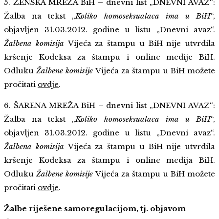
5. ŽENSKA MREŽA BiH – dnevni list „DNEVNI AVAZ“:
Žalba na tekst „
Koliko homoseksualaca ima u BiH
“,
objavljen 31.03.2012. godine u listu „Dnevni avaz“.
Žalbena komisija
Vijeća za štampu u BiH nije utvrdila
kršenje Kodeksa za štampu i online medije BiH.
Odluku
Žalbene komisije
Vijeća za štampu u BiH možete
pročitati
ovdje
.
6. ŠARENA MREŽA BiH – dnevni list „DNEVNI AVAZ“:
Žalba na tekst „
Koliko homoseksualaca ima u BiH
“,
objavljen 31.03.2012. godine u listu „Dnevni avaz“.
Žalbena komisija
Vijeća za štampu u BiH nije utvrdila
kršenje Kodeksa za štampu i online medija BiH.
Odluku
Žalbene komisije
Vijeća za štampu u BiH možete
pročitati
ovdje
.
Žalbe riješene samoregulacijom, tj. objavom