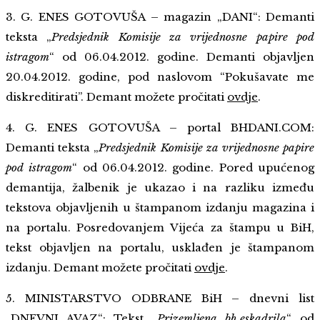
3. G. ENES GOTOVUŠA – magazin „DANI“: Demanti
teksta „
Predsjednik Komisije za vrijednosne papire pod
istragom
“ od 06.04.2012. godine. Demanti objavljen
20.04.2012. godine, pod naslovom “Pokušavate me
diskreditirati”. Demant možete pročitati
ovdje
.
4. G. ENES GOTOVUŠA – portal BHDANI.COM:
Demanti teksta „
Predsjednik Komisije za vrijednosne papire
pod istragom
“ od 06.04.2012. godine. Pored upućenog
demantija, žalbenik je ukazao i na razliku između
tekstova objavljenih u štampanom izdanju magazina i
na portalu. Posredovanjem Vijeća za štampu u BiH,
tekst objavljen na portalu, usklađen je štampanom
izdanju.
Demant možete pročitati
ovdje
.
5. MINISTARSTVO ODBRANE BiH – dnevni list
„DNEVNI AVAZ“: Tekst „
Prizemljena bh.eskadrila
“ od