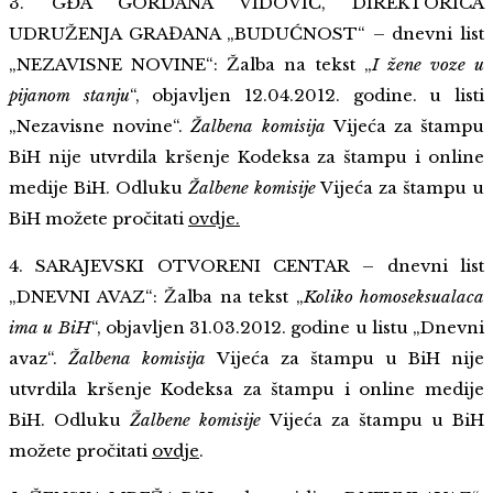
3. GĐA GORDANA VIDOVIĆ, DIREKTORICA
UDRUŽENJA GRAĐANA „BUDUĆNOST“ – dnevni list
„NEZAVISNE NOVINE“: Žalba na tekst „
I žene voze u
pijanom stanju
“, objavljen 12.04.2012. godine. u listi
„Nezavisne novine“.
Žalbena komisija
Vijeća za štampu
BiH nije utvrdila kršenje Kodeksa za štampu i online
medije BiH. Odluku
Žalbene komisije
Vijeća za štampu u
BiH možete pročitati
ovdje.
4. SARAJEVSKI OTVORENI CENTAR – dnevni list
„DNEVNI AVAZ“: Žalba na tekst „
Koliko homoseksualaca
ima u BiH
“, objavljen 31.03.2012. godine u listu „Dnevni
avaz“.
Žalbena komisija
Vijeća za štampu u BiH nije
utvrdila kršenje Kodeksa za štampu i online medije
BiH. Odluku
Žalbene komisije
Vijeća za štampu u BiH
možete pročitati
ovdje
.