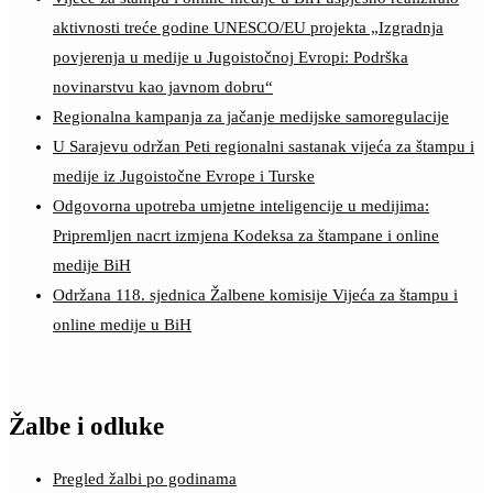
aktivnosti treće godine UNESCO/EU projekta „Izgradnja
povjerenja u medije u Jugoistočnoj Evropi: Podrška
novinarstvu kao javnom dobru“
Regionalna kampanja za jačanje medijske samoregulacije
U Sarajevu održan Peti regionalni sastanak vijeća za štampu i
medije iz Jugoistočne Evrope i Turske
Odgovorna upotreba umjetne inteligencije u medijima:
Pripremljen nacrt izmjena Kodeksa za štampane i online
medije BiH
Održana 118. sjednica Žalbene komisije Vijeća za štampu i
online medije u BiH
Žalbe i odluke
Pregled žalbi po godinama