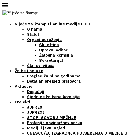
Vijeće za štampu i online medije u BiH
O nama
Statut
Organi udruženja
Skupština
Upravni odbor
Žalbena komisija
Sekretarijat
Članovi vijeća
Žalbe i odluke
Pregled žalbi po godinama
Detaljan pregled prigovora
Aktuelno
Događaji
Sjednice žalbene komisije
Projekti
JUFREX
JUFREX2
STOP! GOVORU MRŽNJE
Profesija novinar/novinarka
Mediji i javni ugled
UNESCO/EU IZGRADNJA POVJERENJA U MEDIJE U