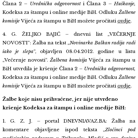
Člana 2 –
Urednička odgovornost
i Člana 3 –
Huškanje,
Kodeksa za štampu i online medije BiH. Odluku
Žalbene
komisije
Vijeća za štampu u BiH možete pročitati
ovdje
.
4. G. ŽELJKO BAJIĆ – dnevni list „VEČERNJE
NOVOSTI“: Žalba na tekst „
Novinarka Balkan radija radi
iako je slepa
“, objavljen 08.04.2012. godine u listu
„Večernje novosti“.
Žalbena komisija
Vijeća za štampu u
BiH utvrdila je kršenje Člana 2 –
Urednička odgovornost,
Kodeksa za štampu i online medije BiH. Odluku
Žalbene
komisije
Vijeća za štampu u BiH možete pročitati
ovdje
.
Žalbe koje nisu prihvaćene, jer nije utvrđeno
kršenje Kodeksa za štampu i online medije BiH:
1. G. Z. J. – portal DNEVNIAVAZ.BA: Žalba na
komentare objavljene ispod teksta „
Zločinci pod