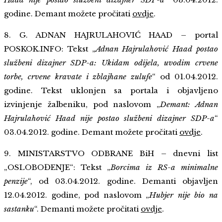
godine. Demant možete pročitati
ovdje
.
8. G. ADNAN HAJRULAHOVIĆ HAAD – portal
POSKOK.INFO: Tekst „
Adnan Hajrulahović Haad postao
službeni dizajner SDP-a: Ukidam odijela, uvodim crvene
torbe, crvene kravate i zblajhane zulufe
“ od 01.04.2012.
godine. Tekst uklonjen sa portala i objavljeno
izvinjenje žalbeniku, pod naslovom „
Demant: Adnan
Hajrulahović Haad nije postao službeni dizajner SDP-a
“
03.04.2012. godine.
Demant možete pročitati
ovdje
.
9. MINISTARSTVO ODBRANE BiH – dnevni list
„OSLOBOĐENJE“: Tekst „
Borcima iz RS-a minimalne
penzije
“, od 03.04.2012. godine. Demanti objavljen
12.04.2012. godine, pod naslovom „
Hubjer nije bio na
sastanku
“. Demanti možete pročitati
ovdje
.