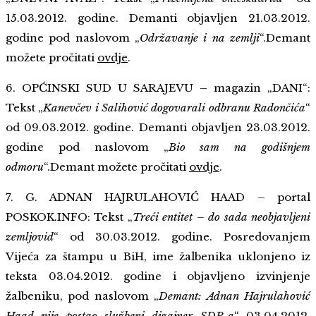
15.03.2012. godine. Demanti objavljen 21.03.2012.
godine pod naslovom „
Održavanje i na zemlji
“.Demant
možete pročitati
ovdje
.
6. OPĆINSKI SUD U SARAJEVU – magazin „DANI“:
Tekst „
Kanevčev i Salihović dogovarali odbranu Radončića
“
od 09.03.2012. godine. Demanti objavljen 23.03.2012.
godine pod naslovom „
Bio sam na godišnjem
odmoru
“.Demant možete pročitati
ovdje
.
7. G. ADNAN HAJRULAHOVIĆ HAAD – portal
POSKOK.INFO: Tekst „
Treći entitet – do sada neobjavljeni
zemljovid
“ od 30.03.2012. godine. Posredovanjem
Vijeća za štampu u BiH, ime žalbenika uklonjeno iz
teksta 03.04.2012. godine i objavljeno izvinjenje
žalbeniku, pod naslovom „
Demant: Adnan Hajrulahović
Haad nije postao službeni dizajner SDP-a
“ 03.04.2012.