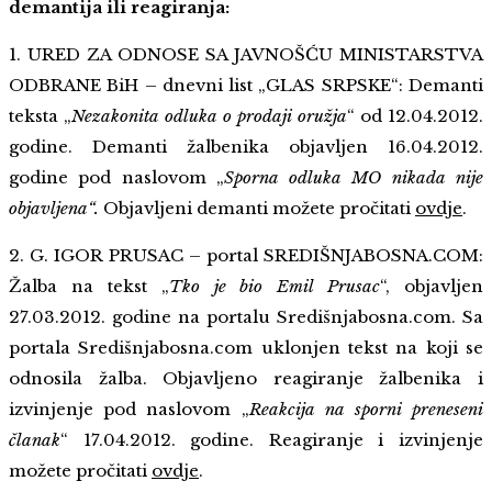
demantija ili reagiranja:
1. URED ZA ODNOSE SA JAVNOŠĆU MINISTARSTVA
ODBRANE BiH – dnevni list „GLAS SRPSKE“: Demanti
teksta „
Nezakonita odluka o prodaji oružja
“ od 12.04.2012.
godine. Demanti žalbenika objavljen 16.04.2012.
godine pod naslovom „
Sporna odluka MO nikada nije
objavljena“.
Objavljeni demanti možete pročitati
ovdje
.
2. G. IGOR PRUSAC – portal SREDIŠNJABOSNA.COM:
Žalba na tekst „
Tko je bio Emil Prusac
“, objavljen
27.03.2012. godine na portalu Središnjabosna.com. Sa
portala Središnjabosna.com uklonjen tekst na koji se
odnosila žalba. Objavljeno reagiranje žalbenika i
izvinjenje pod naslovom „
Reakcija na sporni preneseni
članak
“ 17.04.2012. godine. Reagiranje i izvinjenje
možete pročitati
ovdje
.