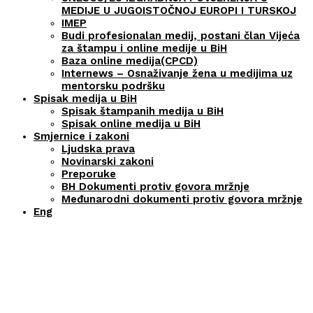
MEDIJE U JUGOISTOČNOJ EUROPI I TURSKOJ
IMEP
Budi profesionalan medij, postani član Vijeća
za štampu i online medije u BiH
Baza online medija(CPCD)
Internews – Osnaživanje žena u medijima uz
mentorsku podršku
Spisak medija u BiH
Spisak štampanih medija u BiH
Spisak online medija u BiH
Smjernice i zakoni
Ljudska prava
Novinarski zakoni
Preporuke
BH Dokumenti protiv govora mržnje
Međunarodni dokumenti protiv govora mržnje
Eng