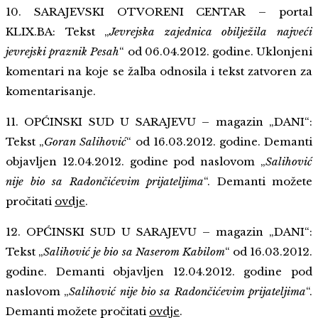
10. SARAJEVSKI OTVORENI CENTAR – portal
KLIX.BA: Tekst „
Jevrejska zajednica obilježila najveći
jevrejski praznik Pesah
“ od 06.04.2012. godine. Uklonjeni
komentari na koje se žalba odnosila i tekst zatvoren za
komentarisanje.
11. OPĆINSKI SUD U SARAJEVU – magazin „DANI“:
Tekst „
Goran Salihović
“ od 16.03.2012. godine. Demanti
objavljen 12.04.2012. godine pod naslovom „
Salihović
nije bio sa Radončićevim prijateljima
“.
Demanti možete
pročitati
ovdje
.
12. OPĆINSKI SUD U SARAJEVU – magazin „DANI“:
Tekst „
Salihović je bio sa Naserom Kabilom
“ od 16.03.2012.
godine. Demanti objavljen 12.04.2012. godine pod
naslovom „
Salihović nije bio sa Radončićevim prijateljima
“.
Demanti možete pročitati
ovdje
.