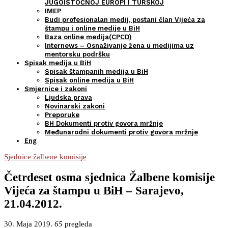
JUGOISTOČNOJ EUROPI I TURSKOJ
IMEP
Budi profesionalan medij, postani član Vijeća za
štampu i online medije u BiH
Baza online medija(CPCD)
Internews – Osnaživanje žena u medijima uz
mentorsku podršku
Spisak medija u BiH
Spisak štampanih medija u BiH
Spisak online medija u BiH
Smjernice i zakoni
Ljudska prava
Novinarski zakoni
Preporuke
BH Dokumenti protiv govora mržnje
Međunarodni dokumenti protiv govora mržnje
Eng
Sjednice žalbene komisije
Četrdeset osma sjednica Žalbene komisije
Vijeća za štampu u BiH – Sarajevo,
21.04.2012.
30. Maja 2019.
65
pregleda