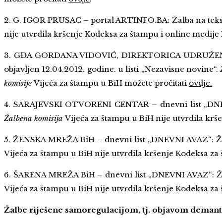
2. G. IGOR PRUSAC – portal ARTINFO.BA: Žalba na teks
nije utvrdila kršenje Kodeksa za štampu i online medij
3. GĐA GORDANA VIDOVIĆ, DIREKTORICA UDRUŽENJA
objavljen 12.04.2012. godine. u listi „Nezavisne novine“.
komisije
Vijeća za štampu u BiH možete pročitati
ovdje.
4. SARAJEVSKI OTVORENI CENTAR – dnevni list „DNEV
Žalbena komisija
Vijeća za štampu u BiH nije utvrdila kr
5. ŽENSKA MREŽA BiH – dnevni list „DNEVNI AVAZ“: Žal
Vijeća za štampu u BiH nije utvrdila kršenje Kodeksa z
6. ŠARENA MREŽA BiH – dnevni list „DNEVNI AVAZ“: Ža
Vijeća za štampu u BiH nije utvrdila kršenje Kodeksa z
Žalbe riješene samoregulacijom, tj. objavom demantij