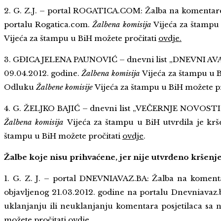
2. G. Z.J. – portal ROGATICA.COM: Žalba na komentare
portalu Rogatica.com.
Žalbena komisija
Vijeća za štampu
Vijeća za štampu u BiH možete pročitati
ovdje.
3. GĐICA JELENA PAUNOVIĆ – dnevni list „DNEVNI AVAZ“
09.04.2012. godine.
Žalbena komisija
Vijeća za štampu u B
Odluku
Žalbene komisije
Vijeća za štampu u BiH možete p
4. G. ŽELJKO BAJIĆ – dnevni list „VEČERNJE NOVOSTI“:
Žalbena komisija
Vijeća za štampu u BiH utvrdila je kr
štampu u BiH možete pročitati
ovdje
.
Žalbe koje nisu prihvaćene, jer nije utvrđeno kršen
1. G. Z. J. – portal DNEVNIAVAZ.BA: Žalba na komenta
objavljenog 21.03.2012. godine na portalu Dnevniavaz.
uklanjanju ili neuklanjanju komentara posjetilaca sa
možete pročitati
ovdje
.