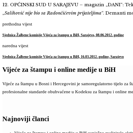
12. OPĆINSKI SUD U SARAJEVU – magazin „DANI“: Tek
„
Salihović nije bio sa Radončićevim prijateljima
“. Demanti mo
prethodna vijest
Sjednica Žalbene komisije Vijeća za štampu u BiH, Sarajevo, 08.06.2012. godine
naredna vijest
Sjednica Žalbene komisije Vijeća za štampu u BiH, 16.03.2012. godine, Sarajevo
Vijeće za štampu i online medije u BiH
Vijeće za štampu u Bosni i Hercegovini je samoregulatorno tijelo za 
profesionalne standarde obuhvaćene u Kodeksu za štampu i online me
Najnoviji članci
Vijeće za štampu i online medije u BiH uspješno realiziralo a