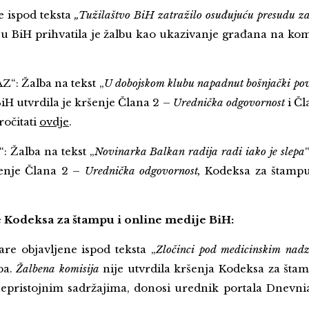
 ispod teksta
„Tužilaštvo BiH zatražilo osuđujuću presudu z
 u BiH prihvatila je žalbu kao ukazivanje građana na k
: Žalba na tekst „
U dobojskom klubu napadnut bošnjački pov
iH utvrdila je kršenje Člana 2 –
Urednička odgovornost
i Čl
ročitati
ovdje
.
 Žalba na tekst „
Novinarka Balkan radija radi iako je slepa
šenje Člana 2 –
Urednička odgovornost,
Kodeksa za štampu
je Kodeksa za štampu i online medije BiH:
re objavljene ispod teksta „
Zločinci pod medicinskim nad
ba.
Žalbena komisija
nije utvrdila kršenja Kodeksa za št
 nepristojnim sadržajima, donosi urednik portala Dnevn