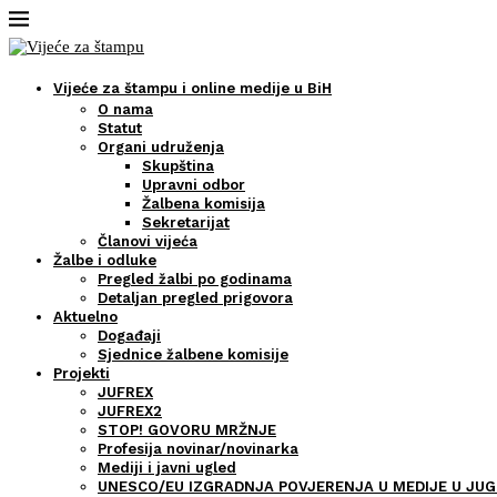
Vijeće za štampu i online medije u BiH
O nama
Statut
Organi udruženja
Skupština
Upravni odbor
Žalbena komisija
Sekretarijat
Članovi vijeća
Žalbe i odluke
Pregled žalbi po godinama
Detaljan pregled prigovora
Aktuelno
Događaji
Sjednice žalbene komisije
Projekti
JUFREX
JUFREX2
STOP! GOVORU MRŽNJE
Profesija novinar/novinarka
Mediji i javni ugled
UNESCO/EU IZGRADNJA POVJERENJA U MEDIJE U JUG