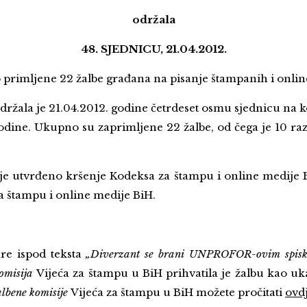
održala
48. SJEDNICU, 21.04.2012.
primljene 22 žalbe građana na pisanje štampanih i onlin
držala je 21.04.2012. godine četrdeset osmu sjednicu na 
godine. Ukupno su zaprimljene 22 žalbe, od čega je 10 r
 je utvrđeno kršenje Kodeksa za štampu i online medije 
za štampu i online medije BiH.
re ispod teksta
„Diverzant se brani UNPROFOR-ovim spiskom
omisija
Vijeća za štampu u BiH prihvatila je žalbu kao u
lbene komisije
Vijeća za štampu u BiH možete pročitati
ovd