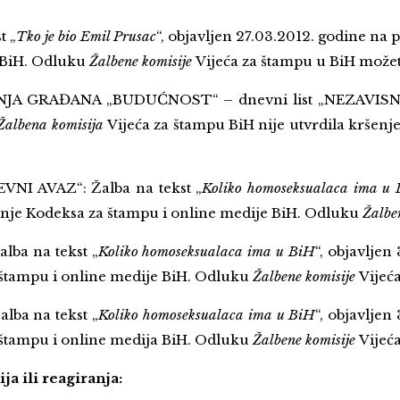
t „
Tko je bio Emil Prusac
“, objavljen 27.03.2012. godine na 
e BiH. Odluku
Žalbene komisije
Vijeća za štampu u BiH možet
 GRAĐANA „BUDUĆNOST“ – dnevni list „NEZAVISNE N
Žalbena komisija
Vijeća za štampu BiH nije utvrdila kršen
NI AVAZ“: Žalba na tekst „
Koliko homoseksualaca ima u
šenje Kodeksa za štampu i online medije BiH. Odluku
Žalbe
ba na tekst „
Koliko homoseksualaca ima u BiH
“, objavljen
a štampu i online medije BiH. Odluku
Žalbene komisije
Vijeć
lba na tekst „
Koliko homoseksualaca ima u BiH
“, objavljen
a štampu i online medija BiH. Odluku
Žalbene komisije
Vijeć
a ili reagiranja: