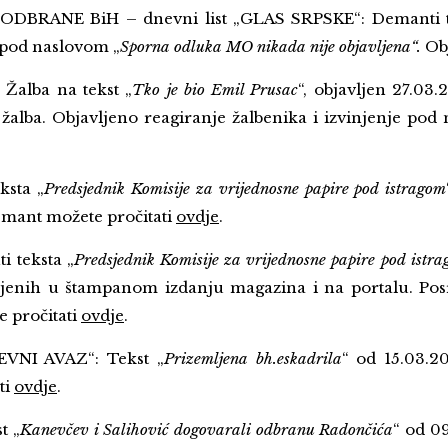
RANE BiH – dnevni list „GLAS SRPSKE“: Demanti te
 pod naslovom „
Sporna odluka MO nikada nije objavljena“.
Obj
alba na tekst „
Tko je bio Emil Prusac
“, objavljen 27.03
žalba. Objavljeno reagiranje žalbenika i izvinjenje pod
sta „
Predsjednik Komisije za vrijednosne papire pod istragom
emant možete pročitati
ovdje
.
 teksta „
Predsjednik Komisije za vrijednosne papire pod istr
vljenih u štampanom izdanju magazina i na portalu. Pos
 pročitati
ovdje
.
VNI AVAZ“: Tekst „
Prizemljena bh.eskadrila
“ od 15.03.2
ti
ovdje
.
t „
Kanevčev i Salihović dogovarali odbranu Radončića
“ od 0