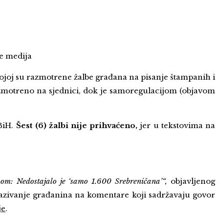
e medija
kojoj su razmotrene žalbe građana na pisanje štampanih i
azmotreno na sjednici, dok je samoregulacijom (objavom
BiH.
Šest (6) žalbi nije prihvaćeno,
jer u tekstovima na
: Nedostajalo je ‘samo 1.600 Srebreničana’“,
objavljenog
kazivanje građanina na komentare koji sadržavaju govor
je
.