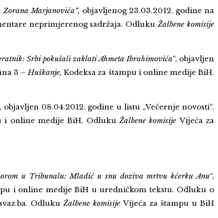
a Zorana Marjanovića“,
objavljenog 23.03.2012. godine na
omentare neprimjerenog sadržaja. Odluku
Žalbene komisije
ratnik: Srbi pokušali zaklati Ahmeta Ibrahimovića
“, objavljen
ana 3 –
Huškanje,
Kodeksa za štampu i online medije BiH.
“, objavljen 08.04.2012. godine u listu „Večernje novosti“.
 i online medije BiH. Odluku
Žalbene komisije
Vijeća za
zorom u Tribunalu: Mladić u snu doziva mrtvu kćerku Anu
“,
ampu i online medije BiH u uredničkom tekstu. Odluku o
iavaz.ba. Odluku
Žalbene komisije
Vijeća za štampu u BiH