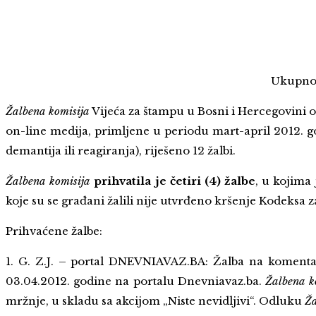
Ukupno 
Žalbena komisija
Vijeća za štampu u Bosni i Hercegovini o
on-line medija, primljene u periodu mart-april 2012. 
demantija ili reagiranja), riješeno 12 žalbi.
Žalbena komisija
prihvatila je četiri (4) žalbe
, u kojima
koje su se građani žalili nije utvrđeno kršenje Kodeksa 
Prihvaćene žalbe:
1. G. Z.J. – portal DNEVNIAVAZ.BA: Žalba na komenta
03.04.2012. godine na portalu Dnevniavaz.ba.
Žalbena k
mržnje, u skladu sa akcijom „Niste nevidljivi“. Odluku
Ža