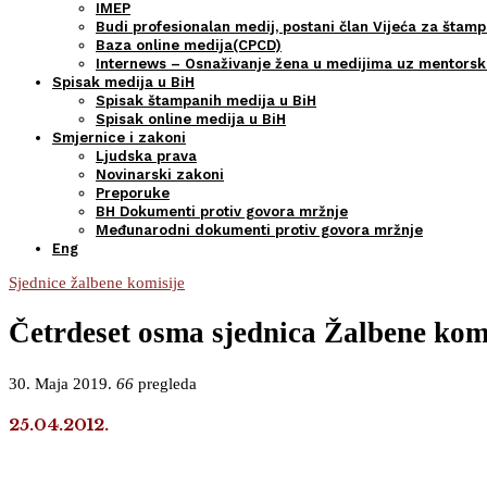
IMEP
Budi profesionalan medij, postani član Vijeća za štamp
Baza online medija(CPCD)
Internews – Osnaživanje žena u medijima uz mentors
Spisak medija u BiH
Spisak štampanih medija u BiH
Spisak online medija u BiH
Smjernice i zakoni
Ljudska prava
Novinarski zakoni
Preporuke
BH Dokumenti protiv govora mržnje
Međunarodni dokumenti protiv govora mržnje
Eng
Sjednice žalbene komisije
Četrdeset osma sjednica Žalbene komi
30. Maja 2019.
66
pregleda
25.04.2012.