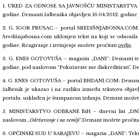
1. URED ZA ODNOSE SA JAVNOŠĆU MINISTARSTVA ODB
godine. Demanti žalbenika objavljen 16.04.2012. godine
2. G. IGOR PRUSAC – portal SREDIŠNJABOSNA.COM: Ž
Središnjabosna.com uklonjen tekst na koji se odnosila 
godine. Reagiranje i izvinjenje možete pročitati
ovdje
.
3. G. ENES GOTOVUŠA – magazin „DANI“: Demanti tek
godine, pod naslovom “Pokušavate me diskreditirati”. D
4. G. ENES GOTOVUŠA – portal BHDANI.COM: Demanti
žalbenik je ukazao i na razliku između tekstova obja
portalu, usklađen je štampanom izdanju.
Demant možete
5. MINISTARSTVO ODBRANE BiH – dnevni list „DNE
naslovom „
Održavanje i na zemlji
“.Demant možete pročita
6. OPĆINSKI SUD U SARAJEVU – magazin „DANI“: Teks