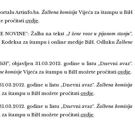
portalu Artinfo.ba.
Žalbena komisija
Vijeća za štampu u BiH
e pročitati
ovdje
.
OVINE“: Žalba na tekst „
I žene voze u pijanom stanju
“,
je Kodeksa za štampu i online medije BiH. Odluku
Žalbene
 BiH
“, objavljen 31.03.2012. godine u listu „Dnevni avaz“.
ne komisije
Vijeća za štampu u BiH možete pročitati
ovdje
.
 31.03.2012. godine u listu „Dnevni avaz“.
Žalbena komisija
a za štampu u BiH možete pročitati
ovdje
.
 31.03.2012. godine u listu „Dnevni avaz“.
Žalbena komisija
a za štampu u BiH možete pročitati
ovdje
.