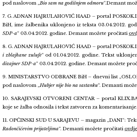
pod naslovom „
Bio sam na godišnjem odmoru
“.Demant može
7. G. ADNAN HAJRULAHOVIĆ HAAD – portal POSKOK.IN
BiH, ime žalbenika uklonjeno iz teksta 03.04.2012. god
SDP-a
“ 03.04.2012. godine. Demant možete pročitati
ovd
8. G. ADNAN HAJRULAHOVIĆ HAAD – portal POSKOK.IN
i zblajhane zulufe
“ od 01.04.2012. godine. Tekst uklonjen
dizajner SDP-a
“ 03.04.2012. godine.
Demant možete proč
9. MINISTARSTVO ODBRANE BiH – dnevni list „OSLOB
pod naslovom „
Hubjer nije bio na sastanku
“. Demanti možet
10. SARAJEVSKI OTVORENI CENTAR – portal KLIX.BA:
koje se žalba odnosila i tekst zatvoren za komentarisanje
11. OPĆINSKI SUD U SARAJEVU – magazin „DANI“: Teks
Radončićevim prijateljima
“.
Demanti možete pročitati
ovdj