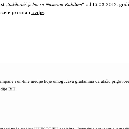
st „
Salihović je bio sa Naserom Kabilom
“ od 16.03.2012. go
žete pročitati
ovdje
.
štampane i on-line medije koje omogućava građanima da ulažu prigovore n
dije BiH.
ktivnosti treće godine UNESCO/EU projekta „Izgradnja povjerenja u med