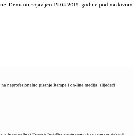
dine. Demanti objavljen 12.04.2012. godine pod naslovom
a neprofesionalno pisanje štampe i on-line medija, slijedeći
ije u Jugoistočnoj Evropi: Podrška novinarstvu kao javnom dobru“