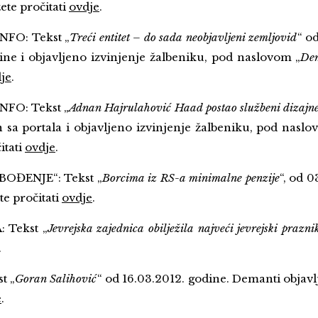
te pročitati
ovdje
.
FO: Tekst „
Treći entitet – do sada neobjavljeni zemljovid
“ o
ine i objavljeno izvinjenje žalbeniku, pod naslovom „
Dem
je
.
FO: Tekst „
Adnan Hajrulahović Haad postao službeni dizajne
 sa portala i objavljeno izvinjenje žalbeniku, pod naslo
itati
ovdje
.
OĐENJE“: Tekst „
Borcima iz RS-a minimalne penzije
“, od 
e pročitati
ovdje
.
 Tekst „
Jevrejska zajednica obilježila najveći jevrejski prazn
.
t „
Goran Salihović
“ od 16.03.2012. godine. Demanti objav
e
.