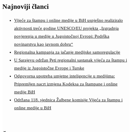
Najnoviji članci
Vijeće za štampu i online medije u BiH uspješno realiziralo
aktivnosti treće godine UNESCO/EU projekta „Izgradnja
povjerenja u medije u Jugoistočnoj Evropi: Podrška
novinarstvu kao javnom dobru“
Regionalna kampanja za jačanje medijske samoregulacije
U Sarajevu održan Peti regionalni sastanak vijeća za štampu i
medije iz Jugoistočne Evrope i Turske
Odgovorna upotreba umjetne inteligencije u medijima:
Pripremljen nacrt izmjena Kodeksa za štampane i online
medije BiH
Održana 118. sjednica Žalbene komisije Vijeća za štampu i
online medije u BiH