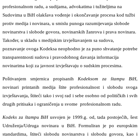
profesionalnom radu, a sudijama, advokatima i tužiteljima na
Sudovima u BiH olakšava vođenje i okončavanje procesa kod tužbi
protiv medija i novinara, u smislu punoga razumijevanja slobode
novinarstva i slobode govora, novinarskih žanrova i prava novinara.
Također, u skladu s medijskim izvještavanjem sa sudova,
poznavanje ovoga Kodeksa neophodno je za puno shvatanje potrebe
transparentnosti sudova i pravodobnog davanja informacija
novinarima koji za javnost izvještavaju o sudskim procesima.
Poštivanjem smjernica propisanih
Kodeksom za štampu BiH
,
novinari printanih medija štite profesionalnost i slobodu svoga
izvještavanja, štiteći tako i svoj rad i sebe osobno od političkih i svih
drugih pritisaka i ograničenja u svome profesionalnom radu.
Kodeks za štampu BiH
usvojen je 1999.g. od, tada postojećih, šest
Udruženja/Udruga novinara u BiH. Formuliran je po europskim
standardima, štiteći slobodu novinarstva i slobodu govora, kao i