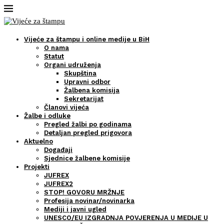
Vijeće za štampu i online medije u BiH
O nama
Statut
Organi udruženja
Skupština
Upravni odbor
Žalbena komisija
Sekretarijat
Članovi vijeća
Žalbe i odluke
Pregled žalbi po godinama
Detaljan pregled prigovora
Aktuelno
Događaji
Sjednice žalbene komisije
Projekti
JUFREX
JUFREX2
STOP! GOVORU MRŽNJE
Profesija novinar/novinarka
Mediji i javni ugled
UNESCO/EU IZGRADNJA POVJERENJA U MEDIJE U