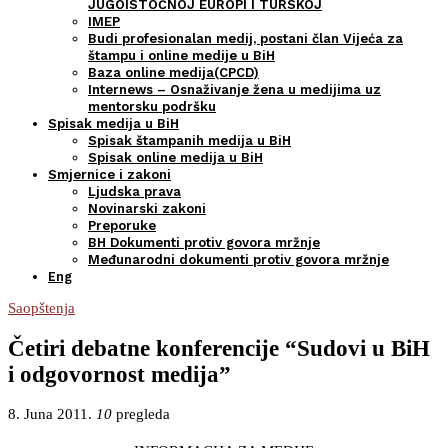
JUGOISTOČNOJ EUROPI I TURSKOJ
IMEP
Budi profesionalan medij, postani član Vijeća za
štampu i online medije u BiH
Baza online medija(CPCD)
Internews – Osnaživanje žena u medijima uz
mentorsku podršku
Spisak medija u BiH
Spisak štampanih medija u BiH
Spisak online medija u BiH
Smjernice i zakoni
Ljudska prava
Novinarski zakoni
Preporuke
BH Dokumenti protiv govora mržnje
Međunarodni dokumenti protiv govora mržnje
Eng
Saopštenja
Četiri debatne konferencije “Sudovi u BiH
i odgovornost medija”
8. Juna 2011.
10
pregleda