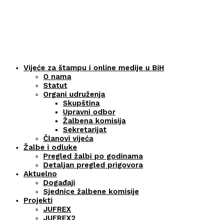
Vijeće za štampu i online medije u BiH
O nama
Statut
Organi udruženja
Skupština
Upravni odbor
Žalbena komisija
Sekretarijat
Članovi vijeća
Žalbe i odluke
Pregled žalbi po godinama
Detaljan pregled prigovora
Aktuelno
Događaji
Sjednice žalbene komisije
Projekti
JUFREX
JUFREX2