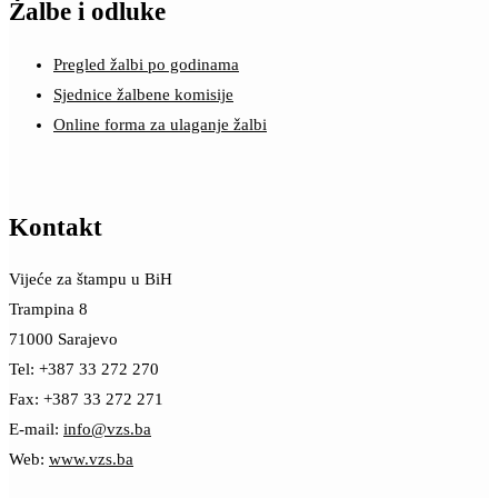
Žalbe i odluke
Pregled žalbi po godinama
Sjednice žalbene komisije
Online forma za ulaganje žalbi
Kontakt
Vijeće za štampu u BiH
Trampina 8
71000 Sarajevo
Tel: +387 33 272 270
Fax: +387 33 272 271
E-mail:
info@vzs.ba
Web:
www.vzs.ba