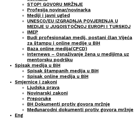
STOP! GOVORU MRŽNJE
Profesija novinar/novinarka
Mediji i javni ugled
UNESCO/EU IZGRADNJA POVJERENJA U
MEDIJE U JUGOISTOČNOJ EUROPI I TURSKOJ
IMEP
Budi profesionalan medij, postani član Vijeća
za štampu i online medije u BiH
Baza online medija(CPCD)
Internews – Osnaživanje žena u medijima uz
mentorsku podršku
Spisak medija u BiH
Spisak štampanih medija u BiH
Spisak online medija u BiH
Smjernice i zakoni
Ljudska prava
Novinarski zakoni
Preporuke
BH Dokumenti protiv govora mržnje
Međunarodni dokumenti protiv govora mržnje
Eng