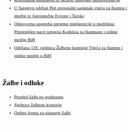
Regionalna kampanja za jačanje medijske samoregulacije
U Sarajevu održan Peti regionalni sastanak vijeća za štampu i
medije iz Jugoistočne Evrope i Turske
Odgovorna upotreba umjetne inteligencije u medijima:
Pripremljen nacrt izmjena Kodeksa za štampane i online
medije BiH
Održana 118. sjednica Žalbene komisije Vijeća za štampu i
online medije u BiH
Žalbe i odluke
Pregled žalbi po godinama
Sjednice žalbene komisije
Online forma za ulaganje žalbi