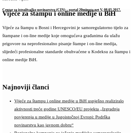
Centar za istraživačko novinarstvo (CIN) – portal 20minuta.net V, 08.05.2017.
Vijeće za štampu i online medije u BiH
Vijeće za štampu u Bosni i Hercegovini je samoregulatorno tijelo za
štampane i on-line medije koje omogućava građanima da ulažu
prigovore na neprofesionalno pisanje štampe i on-line medija,
slijedeći profesionalne standarde obuhvaćene u Kodeksu za štampu i
online medije BiH.
Najnoviji članci
Vijeće za štampu i online medije u BiH uspješno realiziralo
aktivnosti treće godine UNESCO/EU projekta „Izgradnja
povjerenja u medije u Jugoistočnoj Evropi: Podrška
novinarstvu kao javnom dobru“