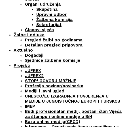
Organi udruženja
Skupština
Upravni odbor
Žalbena komisija
Sekretarijat
Članovi vijeća
Žalbe i odluke
Pregled žalbi po godinama
Detaljan pregled prigovora
Aktuelno
Događaji
Sjednice žalbene komisije
Projekti
JUFREX
JUFREX2
STOP! GOVORU MRŽNJE
Profesija novinar/novinarka
Mediji i javni ugled
UNESCO/EU IZGRADNJA POVJERENJA U
MEDIJE U JUGOISTOČNOJ EUROPI I TURSKOJ
IMEP
Budi profesionalan medij, postani član Vijeća
za štampu i online medije u BiH
Baza online medija(CPCD)
Internews – Osnaživanje žena u medijima uz