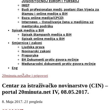
JUGOISTOČNOJ EUROPI I TURSKOJ
IMEP
Budi profesionalan medij, postani član Vijeća za
štampu i online medije u BiH
Baza online medija(CPCD)
Internews – Osnaživanje žena u medijima uz
mentorsku podršku
Spisak medija u BiH
Spisak štampanih medija u BiH
Spisak online medija u BiH
Smjernice i zakoni
Ljudska prava
Novinarski zakoni
Preporuke
BH Dokumenti protiv govora mržnje
Međunarodni dokumenti protiv govora mržnje
Eng
20minuta.net
Žalbe i prigovori
Centar za istraživačko novinarstvo (CIN) –
portal 20minuta.net IV, 08.05.2017.
8. Maja 2017.
21
pregleda