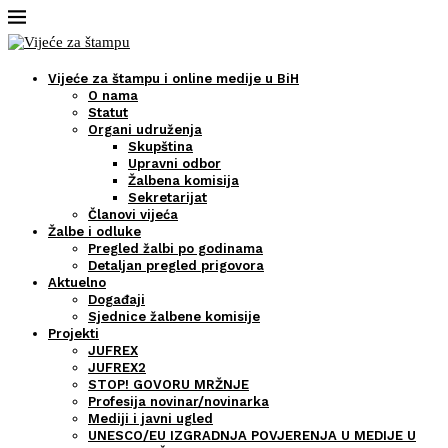
Vijeće za štampu i online medije u BiH
O nama
Statut
Organi udruženja
Skupština
Upravni odbor
Žalbena komisija
Sekretarijat
Članovi vijeća
Žalbe i odluke
Pregled žalbi po godinama
Detaljan pregled prigovora
Aktuelno
Događaji
Sjednice žalbene komisije
Projekti
JUFREX
JUFREX2
STOP! GOVORU MRŽNJE
Profesija novinar/novinarka
Mediji i javni ugled
UNESCO/EU IZGRADNJA POVJERENJA U MEDIJE U