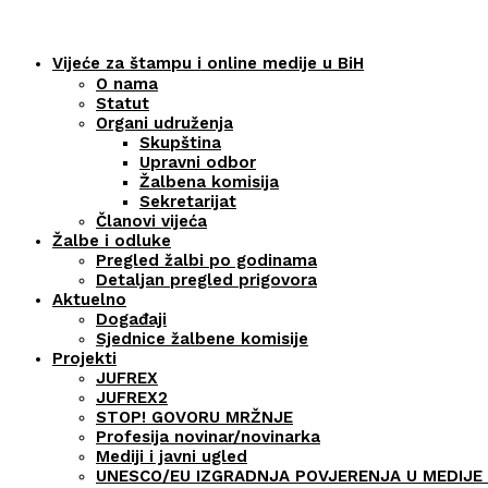
Vijeće za štampu i online medije u BiH
O nama
Statut
Organi udruženja
Skupština
Upravni odbor
Žalbena komisija
Sekretarijat
Članovi vijeća
Žalbe i odluke
Pregled žalbi po godinama
Detaljan pregled prigovora
Aktuelno
Događaji
Sjednice žalbene komisije
Projekti
JUFREX
JUFREX2
STOP! GOVORU MRŽNJE
Profesija novinar/novinarka
Mediji i javni ugled
UNESCO/EU IZGRADNJA POVJERENJA U MEDIJE 