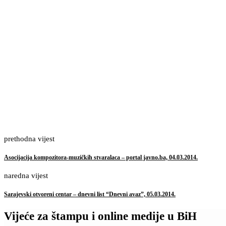
prethodna vijest
Asocijacija kompozitora-muzičkih stvaralaca – portal javno.ba, 04.03.2014.
naredna vijest
Sarajevski otvoreni centar – dnevni list “Dnevni avaz”, 05.03.2014.
Vijeće za štampu i online medije u BiH