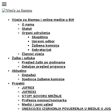
Vijeće za štampu i online medije u BiH
O nama
Statut
Organi udruženja
Skupština
Upravni odbor
Žalbena komisija
Sekretarijat
Članovi vijeća
Žalbe i odluke
Pregled žalbi po godinama
Detaljan pregled prigovora
Aktuelno
Događaji
Sjednice žalbene komisije
Projekti
JUFREX
JUFREX2
STOP! GOVORU MRŽNJE
Profesija novinar/novinarka
Mediji i javni ugled
UNESCO/EU IZGRADNJA POVJERENJA U MEDIJE U JUG