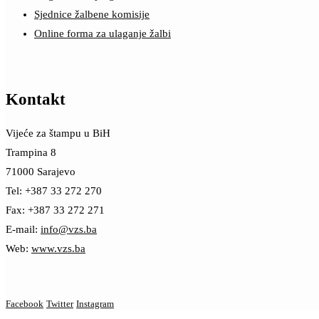
Sjednice žalbene komisije
Online forma za ulaganje žalbi
Kontakt
Vijeće za štampu u BiH
Trampina 8
71000 Sarajevo
Tel: +387 33 272 270
Fax: +387 33 272 271
E-mail:
info@vzs.ba
Web:
www.vzs.ba
Facebook
Twitter
Instagram