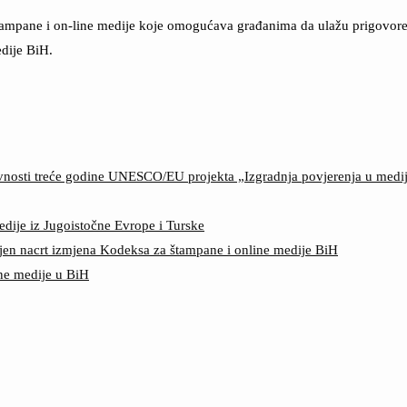
štampane i on-line medije koje omogućava građanima da ulažu prigovore n
dije BiH.
ktivnosti treće godine UNESCO/EU projekta „Izgradnja povjerenja u med
edije iz Jugoistočne Evrope i Turske
jen nacrt izmjena Kodeksa za štampane i online medije BiH
ine medije u BiH