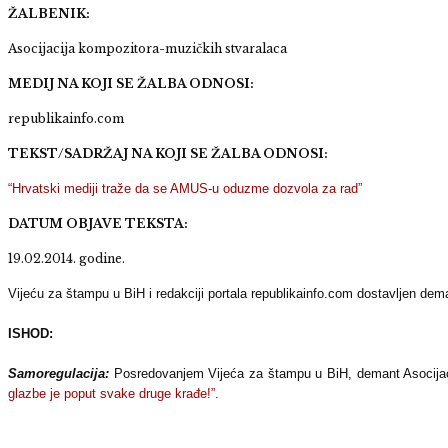
ŽALBENIK:
Asocijacija kompozitora-muzičkih stvaralaca
MEDIJ NA KOJI SE ŽALBA ODNOSI:
republikainfo.com
TEKST/SADRŽAJ NA KOJI SE ŽALBA ODNOSI:
“Hrvatski mediji traže da se AMUS-u oduzme dozvola za rad”
DATUM OBJAVE TEKSTA:
19.02.2014. godine.
Vijeću za štampu u BiH i redakciji portala republikainfo.com dostavljen de
ISHOD:
Samoregulacija:
Posredovanjem Vijeća za štampu u BiH, demant Asocijaci
glazbe je poput svake druge krađe!”
.