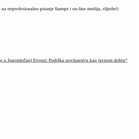
a neprofesionalno pisanje štampe i on-line medija, slijedeći
ije u Jugoistočnoj Evropi: Podrška novinarstvu kao javnom dobru“