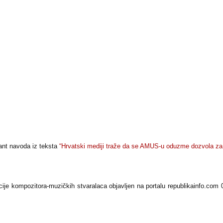
mant navoda iz teksta
“Hrvatski mediji traže da se AMUS-u oduzme dozvola za
je kompozitora-muzičkih stvaralaca objavljen na portalu republikainfo.co