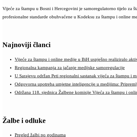
Vijeće za štampu u Bosni i Hercegovini je samoregulatorno tijelo za 
profesionalne standarde obuhvaćene u Kodeksu za štampu i online me
Najnoviji članci
Vijeće za štampu i online medije u BiH uspješno realiziralo a
Regionalna kampanja za jačanje medijske samoregulacije
U Sarajevu održan Peti regionalni sastanak vijeća za štampu i m
Odgovorna upotreba umjetne inteligencije u medijima: Pripreml
Održana 118. sjednica Žalbene komisije Vijeća za štampu i onl
Žalbe i odluke
Pregled žalbi po godinama