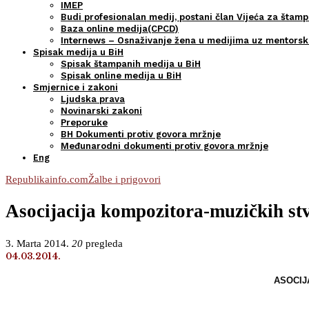
IMEP
Budi profesionalan medij, postani član Vijeća za štamp
Baza online medija(CPCD)
Internews – Osnaživanje žena u medijima uz mentors
Spisak medija u BiH
Spisak štampanih medija u BiH
Spisak online medija u BiH
Smjernice i zakoni
Ljudska prava
Novinarski zakoni
Preporuke
BH Dokumenti protiv govora mržnje
Međunarodni dokumenti protiv govora mržnje
Eng
Republikainfo.com
Žalbe i prigovori
Asocijacija kompozitora-muzičkih stv
3. Marta 2014.
20
pregleda
04.03.2014.
ASOCIJ