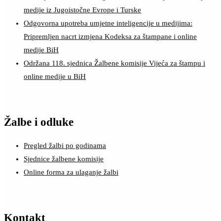
medije iz Jugoistočne Evrope i Turske
Odgovorna upotreba umjetne inteligencije u medijima:
Pripremljen nacrt izmjena Kodeksa za štampane i online
medije BiH
Održana 118. sjednica Žalbene komisije Vijeća za štampu i
online medije u BiH
Žalbe i odluke
Pregled žalbi po godinama
Sjednice žalbene komisije
Online forma za ulaganje žalbi
Kontakt