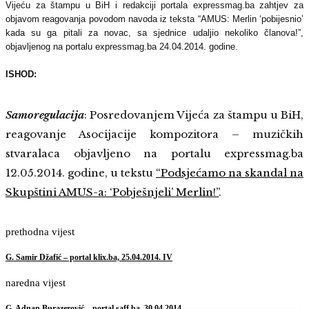
Vijeću za štampu u BiH i redakciji portala expressmag.ba zahtjev za
objavom reagovanja povodom navoda iz teksta “AMUS: Merlin ‘pobijesnio’
kada su ga pitali za novac, sa sjednice udaljio nekoliko članova!”,
objavljenog na portalu expressmag.ba 24.04.2014. godine.
ISHOD:
Samoregulacija
:
Posredovanjem Vijeća za štampu u BiH,
reagovanje Asocijacije kompozitora – muzičkih
stvaralaca objavljeno na portalu expressmag.ba
12.05.2014. godine, u tekstu
“Podsjećamo na skandal na
Skupštini AMUS-a: ‘Pobješnjeli’ Merlin!”
.
prethodna vijest
G. Samir Džafić – portal klix.ba, 25.04.2014. IV
naredna vijest
G. Adnan Burazerović – portal saff.ba, 30.04.2014.