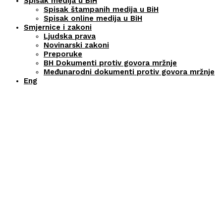
Spisak medija u BiH
Spisak štampanih medija u BiH
Spisak online medija u BiH
Smjernice i zakoni
Ljudska prava
Novinarski zakoni
Preporuke
BH Dokumenti protiv govora mržnje
Međunarodni dokumenti protiv govora mržnje
Eng