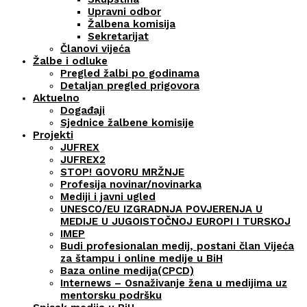
Upravni odbor
Žalbena komisija
Sekretarijat
Članovi vijeća
Žalbe i odluke
Pregled žalbi po godinama
Detaljan pregled prigovora
Aktuelno
Događaji
Sjednice žalbene komisije
Projekti
JUFREX
JUFREX2
STOP! GOVORU MRŽNJE
Profesija novinar/novinarka
Mediji i javni ugled
UNESCO/EU IZGRADNJA POVJERENJA U
MEDIJE U JUGOISTOČNOJ EUROPI I TURSKOJ
IMEP
Budi profesionalan medij, postani član Vijeća
za štampu i online medije u BiH
Baza online medija(CPCD)
Internews – Osnaživanje žena u medijima uz
mentorsku podršku