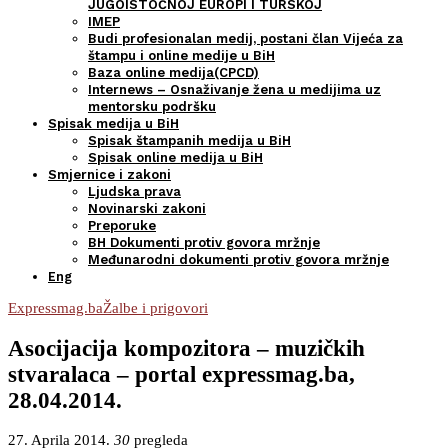
JUGOISTOČNOJ EUROPI I TURSKOJ
IMEP
Budi profesionalan medij, postani član Vijeća za
štampu i online medije u BiH
Baza online medija(CPCD)
Internews – Osnaživanje žena u medijima uz
mentorsku podršku
Spisak medija u BiH
Spisak štampanih medija u BiH
Spisak online medija u BiH
Smjernice i zakoni
Ljudska prava
Novinarski zakoni
Preporuke
BH Dokumenti protiv govora mržnje
Međunarodni dokumenti protiv govora mržnje
Eng
Expressmag.ba
Žalbe i prigovori
Asocijacija kompozitora – muzičkih
stvaralaca – portal expressmag.ba,
28.04.2014.
27. Aprila 2014.
30
pregleda