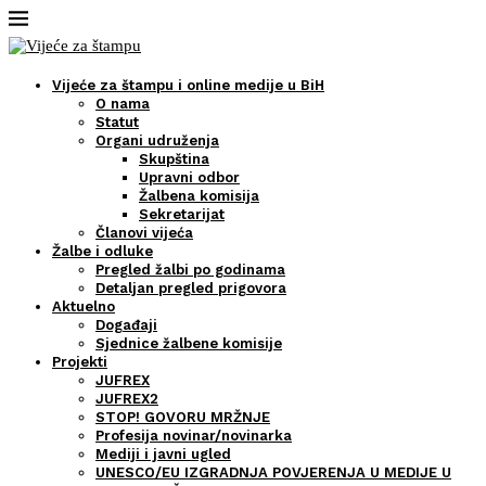
Vijeće za štampu i online medije u BiH
O nama
Statut
Organi udruženja
Skupština
Upravni odbor
Žalbena komisija
Sekretarijat
Članovi vijeća
Žalbe i odluke
Pregled žalbi po godinama
Detaljan pregled prigovora
Aktuelno
Događaji
Sjednice žalbene komisije
Projekti
JUFREX
JUFREX2
STOP! GOVORU MRŽNJE
Profesija novinar/novinarka
Mediji i javni ugled
UNESCO/EU IZGRADNJA POVJERENJA U MEDIJE U