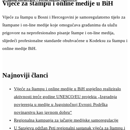
Vijeće za štampu i online medije u BiH
Vijeće za štampu u Bosni i Hercegovini je samoregulatorno tijelo za
štampane i on-line medije koje omogućava građanima da ulažu
prigovore na neprofesionalno pisanje štampe i on-line medija,
slijedeći profesionalne standarde obuhvaćene u Kodeksu za štampu i
online medije BiH.
Najnoviji članci
Vijeće za štampu i online medije u BiH uspješno realiziralo
aktivnosti treće godine UNESCO/EU projekta „Izgradnja
povjerenja u medije u Jugoistočnoj Evropi: Podrška
novinarstvu kao javnom dobru“
Regionalna kampanja za jačanje medijske samoregulacije
U Sarajevu održan Peti regionalni sastanak vijeća za štampu i