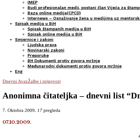
IMEP
Budi profesionalan medij, postani član Vijeća za štamp
Baza online medija(CPCD)
Internews – Osnaživanje žena u medijima uz mentors
Spisak medija u BiH
Spisak štampanih medija u BiH
Spisak online medija u BiH
Smjernice i zakoni
Ljudska prava
Novinarski zakoni
Preporuke
BH Dokumenti protiv govora mržnje
Međunarodni dokumenti protiv govora mržnje
Eng
Dnevni Avaz
Žalbe i prigovori
Anonimna čitateljka – dnevni list “D
7. Oktobra 2009.
17
pregleda
07.10.2009.