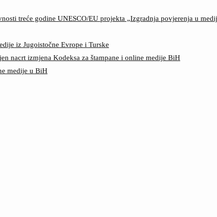
ktivnosti treće godine UNESCO/EU projekta „Izgradnja povjerenja u med
edije iz Jugoistočne Evrope i Turske
jen nacrt izmjena Kodeksa za štampane i online medije BiH
ine medije u BiH