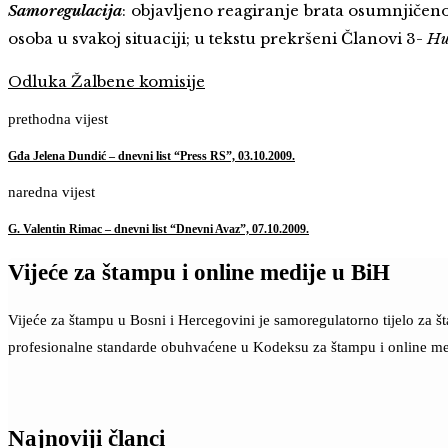
Samoregulacija
: objavljeno reagiranje brata osumnjičeno
osoba u svakoj situaciji; u tekstu prekršeni Članovi 3-
Hu
Odluka Žalbene komisije
prethodna vijest
Gđa Jelena Dundić – dnevni list “Press RS”, 03.10.2009.
naredna vijest
G. Valentin Rimac – dnevni list “Dnevni Avaz”, 07.10.2009.
Vijeće za štampu i online medije u BiH
Vijeće za štampu u Bosni i Hercegovini je samoregulatorno tijelo za 
profesionalne standarde obuhvaćene u Kodeksu za štampu i online me
Najnoviji članci