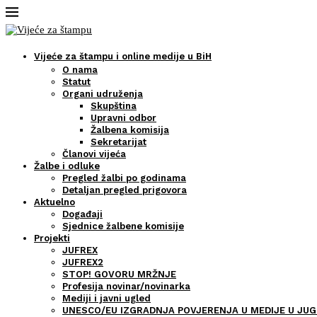
Vijeće za štampu i online medije u BiH
O nama
Statut
Organi udruženja
Skupština
Upravni odbor
Žalbena komisija
Sekretarijat
Članovi vijeća
Žalbe i odluke
Pregled žalbi po godinama
Detaljan pregled prigovora
Aktuelno
Događaji
Sjednice žalbene komisije
Projekti
JUFREX
JUFREX2
STOP! GOVORU MRŽNJE
Profesija novinar/novinarka
Mediji i javni ugled
UNESCO/EU IZGRADNJA POVJERENJA U MEDIJE U JUG