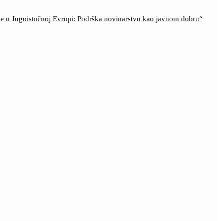
ije u Jugoistočnoj Evropi: Podrška novinarstvu kao javnom dobru“