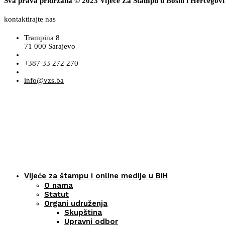
Sva prava pridržana © 2023 Vijeće Za Štampu u Bosni i Hercegov
kontaktirajte nas
Trampina 8
71 000 Sarajevo
+387 33 272 270
info@vzs.ba
Vijeće za štampu i online medije u BiH
O nama
Statut
Organi udruženja
Skupština
Upravni odbor