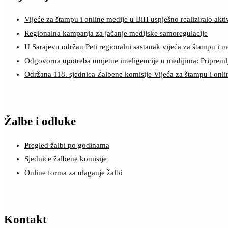
Vijeće za štampu i online medije u BiH uspješno realiziralo a
Regionalna kampanja za jačanje medijske samoregulacije
U Sarajevu održan Peti regionalni sastanak vijeća za štampu i m
Odgovorna upotreba umjetne inteligencije u medijima: Pripreml
Održana 118. sjednica Žalbene komisije Vijeća za štampu i onl
Žalbe i odluke
Pregled žalbi po godinama
Sjednice žalbene komisije
Online forma za ulaganje žalbi
Kontakt