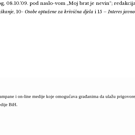
g, 08.10.’09. pod naslo-vom „Moj brat je nevin“; redakci
škanje
, 10-
Osobe optužene za krivična djela
i 15 –
Interes javno
štampane i on-line medije koje omogućava građanima da ulažu prigovore n
dije BiH.