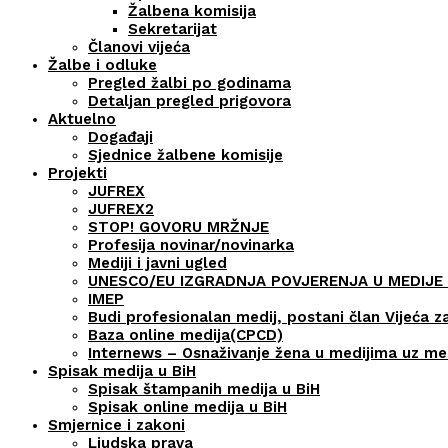
Žalbena komisija
Sekretarijat
Članovi vijeća
Žalbe i odluke
Pregled žalbi po godinama
Detaljan pregled prigovora
Aktuelno
Događaji
Sjednice žalbene komisije
Projekti
JUFREX
JUFREX2
STOP! GOVORU MRŽNJE
Profesija novinar/novinarka
Mediji i javni ugled
UNESCO/EU IZGRADNJA POVJERENJA U MEDIJE 
IMEP
Budi profesionalan medij, postani član Vijeća z
Baza online medija(CPCD)
Internews – Osnaživanje žena u medijima uz m
Spisak medija u BiH
Spisak štampanih medija u BiH
Spisak online medija u BiH
Smjernice i zakoni
Ljudska prava