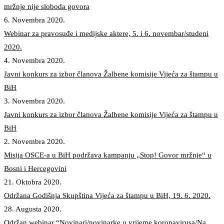
mržnje nije sloboda govora
6. Novembra 2020.
Webinar za pravosuđe i medijske aktere, 5. i 6. novembar/studeni
2020.
4. Novembra 2020.
Javni konkurs za izbor članova Žalbene komisije Vijeća za štampu u
BiH
3. Novembra 2020.
Javni konkurs za izbor članova Žalbene komisije Vijeća za štampu u
BiH
2. Novembra 2020.
Misija OSCE-a u BiH podržava kampanju „Stop! Govor mržnje“ u
Bosni i Hercegovini
21. Oktobra 2020.
Održana Godišnja Skupština Vijeća za štampu u BiH, 19. 6. 2020.
28. Augusta 2020.
Održan webinar “Novinari/novinarke u vrijeme koronavirusa/Na