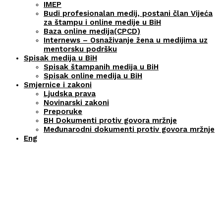
IMEP
Budi profesionalan medij, postani član Vijeća
za štampu i online medije u BiH
Baza online medija(CPCD)
Internews – Osnaživanje žena u medijima uz
mentorsku podršku
Spisak medija u BiH
Spisak štampanih medija u BiH
Spisak online medija u BiH
Smjernice i zakoni
Ljudska prava
Novinarski zakoni
Preporuke
BH Dokumenti protiv govora mržnje
Međunarodni dokumenti protiv govora mržnje
Eng