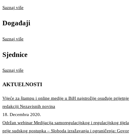
Saznaj više
Događaji
Saznaj više
Sjednice
Saznaj više
AKTUELNOSTI
Vijeće za štampu i online medije u BiH najstrožije osuđuje prijetnje
redakciji Nezavisnih novina
18. Decembra 2020.
Održan webinar Medijacija samoregulacijskog i regulacijskog tijela
prije sudskog postupka – Sloboda izražavanja i ograničenja: Govor