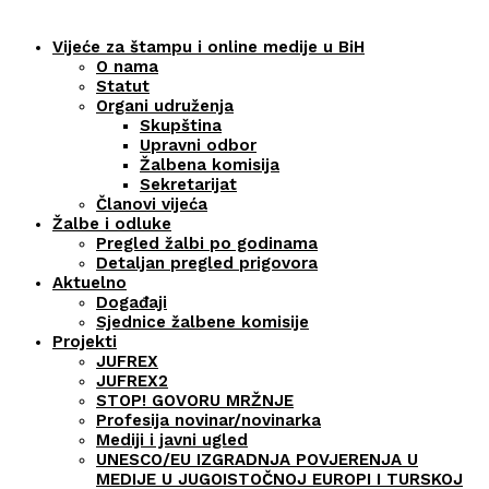
Vijeće za štampu i online medije u BiH
O nama
Statut
Organi udruženja
Skupština
Upravni odbor
Žalbena komisija
Sekretarijat
Članovi vijeća
Žalbe i odluke
Pregled žalbi po godinama
Detaljan pregled prigovora
Aktuelno
Događaji
Sjednice žalbene komisije
Projekti
JUFREX
JUFREX2
STOP! GOVORU MRŽNJE
Profesija novinar/novinarka
Mediji i javni ugled
UNESCO/EU IZGRADNJA POVJERENJA U
MEDIJE U JUGOISTOČNOJ EUROPI I TURSKOJ