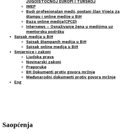
JUGOISTOČNOJ EUROPI I TURSKOJ
IMEP
Budi profesionalan medij, postani član Vijeća za
štampu i online medije u BiH
Baza online medija(CPCD)
Internews – Osnaživanje žena u medijima uz
mentorsku podršku
Spisak medija u BiH
Spisak štampanih medija u BiH
Spisak online medija u BiH
Smjernice i zakoni
Ljudska prava
Novinarski zakoni
Preporuke
BH Dokumenti protiv govora mržnje
Međunarodni dokumenti protiv govora mržnje
Eng
Aktuelno
Naslovna
Aktuelno
Saopćenja