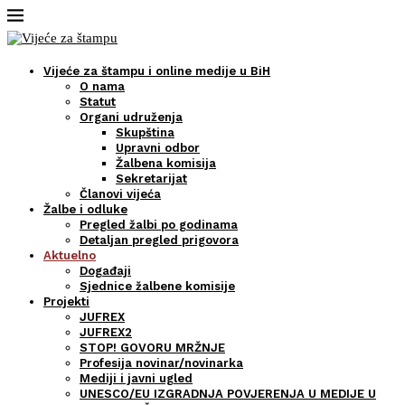
Vijeće za štampu i online medije u BiH
O nama
Statut
Organi udruženja
Skupština
Upravni odbor
Žalbena komisija
Sekretarijat
Članovi vijeća
Žalbe i odluke
Pregled žalbi po godinama
Detaljan pregled prigovora
Aktuelno
Događaji
Sjednice žalbene komisije
Projekti
JUFREX
JUFREX2
STOP! GOVORU MRŽNJE
Profesija novinar/novinarka
Mediji i javni ugled
UNESCO/EU IZGRADNJA POVJERENJA U MEDIJE U