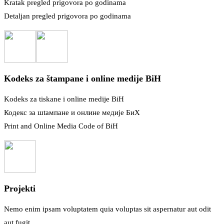
Kratak pregled prigovora po godinama
Detaljan pregled prigovora po godinama
Kodeks za štampane i online medije BiH
Kodeks za tiskane i online medije BiH
Кодекс за шtампане и онлине медије БиХ
Print and Online Media Code of BiH
Projekti
Nemo enim ipsam voluptatem quia voluptas sit aspernatur aut odit
aut fugit.