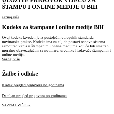
ULOŽITE PRIGOVOR VIJEĆU ZA
ŠTAMPU I ONLINE MEDIJE U BIH
saznaj više
Kodeks za štampane i online medije BiH
Ovaj kodeks izveden je iz postojećih evropskih standarda
novinarske prakse. Kodeks ima za cilj da postavi osnove sistema
samouređivanja u štampanim i online medijima koji će biti smatran
moralno obavezujućim za novinare, urednike i izdavače štampanih i
online medija.
Saznaj više
Žalbe i odluke
Kratak pregled prigovora po godinama
Detaljan pregled prigovora po godinama
SAZNAJ VIŠE →