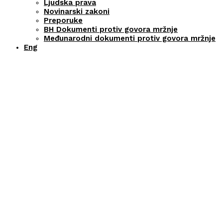
Ljudska prava
Novinarski zakoni
Preporuke
BH Dokumenti protiv govora mržnje
Međunarodni dokumenti protiv govora mržnje
Eng