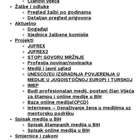
Članovi vijeća
Žalbe i odluke
Pregled žalbi po godinama
Detaljan pregled prigovora
Aktuelno
Događaji
Sjednice žalbene komisije
Projekti
JUFREX
JUFREX2
STOP! GOVORU MRŽNJE
Profesija novinar/novinarka
Mediji i javni ugled
UNESCO/EU IZGRADNJA POVJERENJA U
MEDIJE U JUGOISTOČNOJ EUROPI I TURSKOJ
IMEP
Budi profesionalan medij, postani član Vijeća
za štampu i online medije u BiH
Baza online medija(CPCD)
Internews – Osnaživanje žena u medijima uz
mentorsku podršku
Spisak medija u BiH
Spisak štampanih medija u BiH
Spisak online medija u BiH
Smjernice i zakoni