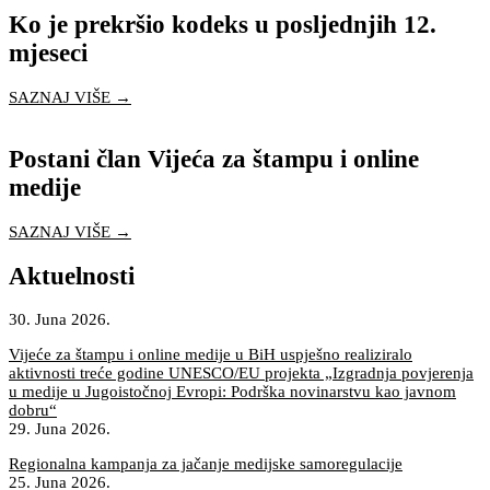
Ko je prekršio kodeks u posljednjih 12.
mjeseci
SAZNAJ VIŠE →
Postani član Vijeća za štampu i online
medije
SAZNAJ VIŠE →
Aktuelnosti
30. Juna 2026.
Vijeće za štampu i online medije u BiH uspješno realiziralo
aktivnosti treće godine UNESCO/EU projekta „Izgradnja povjerenja
u medije u Jugoistočnoj Evropi: Podrška novinarstvu kao javnom
dobru“
29. Juna 2026.
Regionalna kampanja za jačanje medijske samoregulacije
25. Juna 2026.