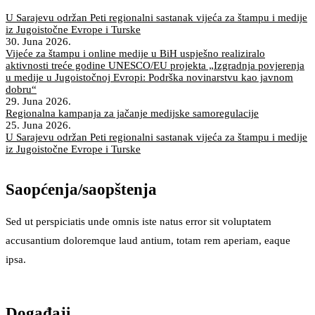
U Sarajevu održan Peti regionalni sastanak vijeća za štampu i medije
iz Jugoistočne Evrope i Turske
30. Juna 2026.
Vijeće za štampu i online medije u BiH uspješno realiziralo
aktivnosti treće godine UNESCO/EU projekta „Izgradnja povjerenja
u medije u Jugoistočnoj Evropi: Podrška novinarstvu kao javnom
dobru“
29. Juna 2026.
Regionalna kampanja za jačanje medijske samoregulacije
25. Juna 2026.
U Sarajevu održan Peti regionalni sastanak vijeća za štampu i medije
iz Jugoistočne Evrope i Turske
Saopćenja/saopštenja
Sed ut perspiciatis unde omnis iste natus error sit voluptatem
accusantium doloremque laud antium, totam rem aperiam, eaque
ipsa.
Događaji