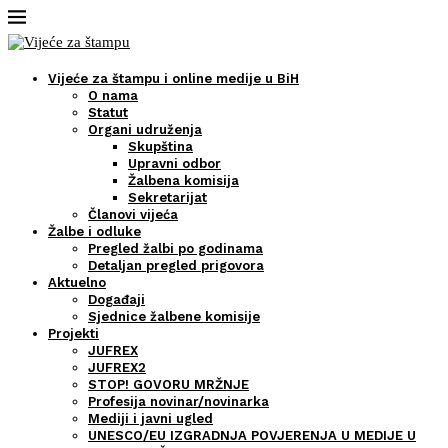
Vijeće za štampu i online medije u BiH
O nama
Statut
Organi udruženja
Skupština
Upravni odbor
Žalbena komisija
Sekretarijat
Članovi vijeća
Žalbe i odluke
Pregled žalbi po godinama
Detaljan pregled prigovora
Aktuelno
Događaji
Sjednice žalbene komisije
Projekti
JUFREX
JUFREX2
STOP! GOVORU MRŽNJE
Profesija novinar/novinarka
Mediji i javni ugled
UNESCO/EU IZGRADNJA POVJERENJA U MEDIJE U