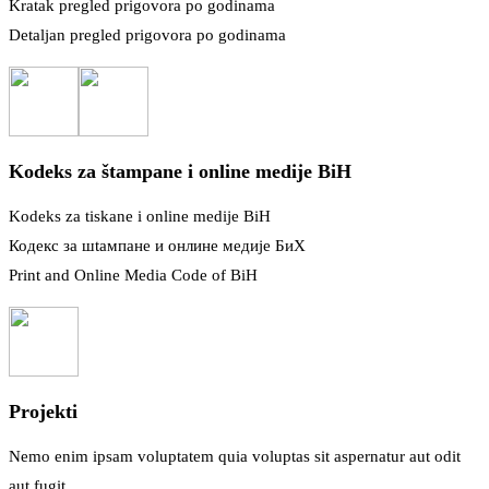
Kratak pregled prigovora po godinama
Detaljan pregled prigovora po godinama
Kodeks za štampane i online medije BiH
Kodeks za tiskane i online medije BiH
Кодекс за шtампане и онлине медије БиХ
Print and Online Media Code of BiH
Projekti
Nemo enim ipsam voluptatem quia voluptas sit aspernatur aut odit
aut fugit.