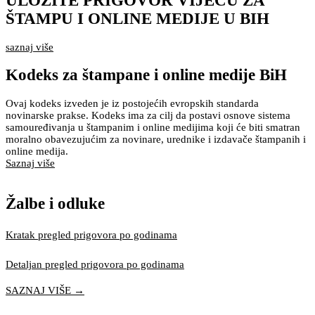
ULOŽITE PRIGOVOR VIJEĆU ZA
ŠTAMPU I ONLINE MEDIJE U BIH
saznaj više
Kodeks za štampane i online medije BiH
Ovaj kodeks izveden je iz postojećih evropskih standarda
novinarske prakse. Kodeks ima za cilj da postavi osnove sistema
samouređivanja u štampanim i online medijima koji će biti smatran
moralno obavezujućim za novinare, urednike i izdavače štampanih i
online medija.
Saznaj više
Žalbe i odluke
Kratak pregled prigovora po godinama
Detaljan pregled prigovora po godinama
SAZNAJ VIŠE →