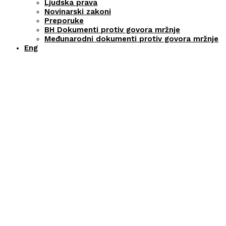
Ljudska prava
Novinarski zakoni
Preporuke
BH Dokumenti protiv govora mržnje
Međunarodni dokumenti protiv govora mržnje
Eng