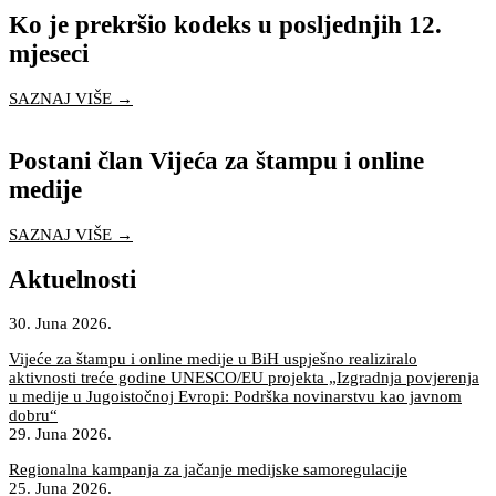
Ko je prekršio kodeks u posljednjih 12.
mjeseci
SAZNAJ VIŠE →
Postani član Vijeća za štampu i online
medije
SAZNAJ VIŠE →
Aktuelnosti
30. Juna 2026.
Vijeće za štampu i online medije u BiH uspješno realiziralo
aktivnosti treće godine UNESCO/EU projekta „Izgradnja povjerenja
u medije u Jugoistočnoj Evropi: Podrška novinarstvu kao javnom
dobru“
29. Juna 2026.
Regionalna kampanja za jačanje medijske samoregulacije
25. Juna 2026.