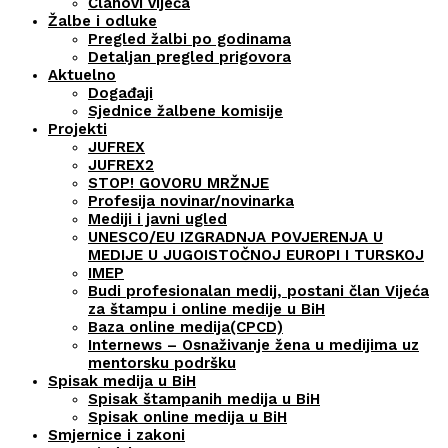
Članovi vijeća
Žalbe i odluke
Pregled žalbi po godinama
Detaljan pregled prigovora
Aktuelno
Događaji
Sjednice žalbene komisije
Projekti
JUFREX
JUFREX2
STOP! GOVORU MRŽNJE
Profesija novinar/novinarka
Mediji i javni ugled
UNESCO/EU IZGRADNJA POVJERENJA U
MEDIJE U JUGOISTOČNOJ EUROPI I TURSKOJ
IMEP
Budi profesionalan medij, postani član Vijeća
za štampu i online medije u BiH
Baza online medija(CPCD)
Internews – Osnaživanje žena u medijima uz
mentorsku podršku
Spisak medija u BiH
Spisak štampanih medija u BiH
Spisak online medija u BiH
Smjernice i zakoni