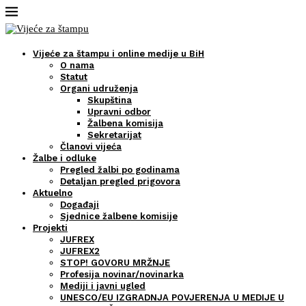
Vijeće za štampu i online medije u BiH
O nama
Statut
Organi udruženja
Skupština
Upravni odbor
Žalbena komisija
Sekretarijat
Članovi vijeća
Žalbe i odluke
Pregled žalbi po godinama
Detaljan pregled prigovora
Aktuelno
Događaji
Sjednice žalbene komisije
Projekti
JUFREX
JUFREX2
STOP! GOVORU MRŽNJE
Profesija novinar/novinarka
Mediji i javni ugled
UNESCO/EU IZGRADNJA POVJERENJA U MEDIJE U