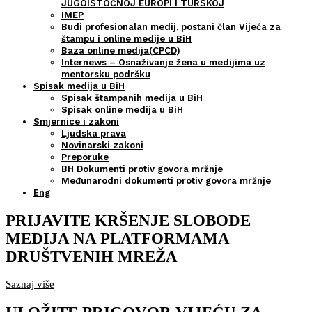
JUGOISTOČNOJ EUROPI I TURSKOJ
IMEP
Budi profesionalan medij, postani član Vijeća za
štampu i online medije u BiH
Baza online medija(CPCD)
Internews – Osnaživanje žena u medijima uz
mentorsku podršku
Spisak medija u BiH
Spisak štampanih medija u BiH
Spisak online medija u BiH
Smjernice i zakoni
Ljudska prava
Novinarski zakoni
Preporuke
BH Dokumenti protiv govora mržnje
Međunarodni dokumenti protiv govora mržnje
Eng
PRIJAVITE KRŠENJE SLOBODE
MEDIJA NA PLATFORMAMA
DRUŠTVENIH MREŽA
Saznaj više