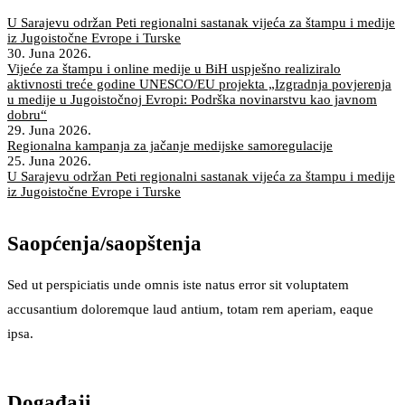
U Sarajevu održan Peti regionalni sastanak vijeća za štampu i medije
iz Jugoistočne Evrope i Turske
30. Juna 2026.
Vijeće za štampu i online medije u BiH uspješno realiziralo
aktivnosti treće godine UNESCO/EU projekta „Izgradnja povjerenja
u medije u Jugoistočnoj Evropi: Podrška novinarstvu kao javnom
dobru“
29. Juna 2026.
Regionalna kampanja za jačanje medijske samoregulacije
25. Juna 2026.
U Sarajevu održan Peti regionalni sastanak vijeća za štampu i medije
iz Jugoistočne Evrope i Turske
Saopćenja/saopštenja
Sed ut perspiciatis unde omnis iste natus error sit voluptatem
accusantium doloremque laud antium, totam rem aperiam, eaque
ipsa.
Događaji