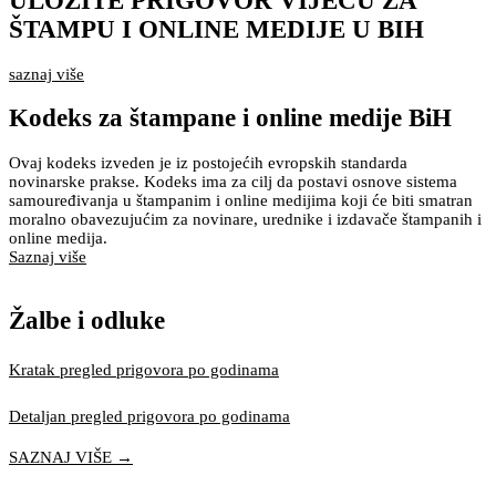
ULOŽITE PRIGOVOR VIJEĆU ZA
ŠTAMPU I ONLINE MEDIJE U BIH
saznaj više
Kodeks za štampane i online medije BiH
Ovaj kodeks izveden je iz postojećih evropskih standarda
novinarske prakse. Kodeks ima za cilj da postavi osnove sistema
samouređivanja u štampanim i online medijima koji će biti smatran
moralno obavezujućim za novinare, urednike i izdavače štampanih i
online medija.
Saznaj više
Žalbe i odluke
Kratak pregled prigovora po godinama
Detaljan pregled prigovora po godinama
SAZNAJ VIŠE →