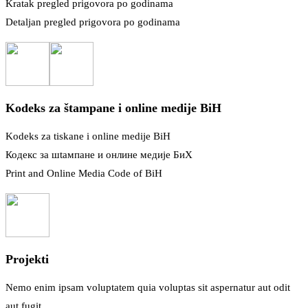
Kratak pregled prigovora po godinama
Detaljan pregled prigovora po godinama
Kodeks za štampane i online medije BiH
Kodeks za tiskane i online medije BiH
Кодекс за шtампане и онлине медије БиХ
Print and Online Media Code of BiH
Projekti
Nemo enim ipsam voluptatem quia voluptas sit aspernatur aut odit
aut fugit.