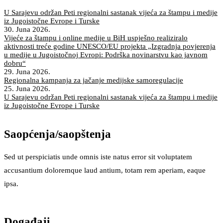
U Sarajevu održan Peti regionalni sastanak vijeća za štampu i medije
iz Jugoistočne Evrope i Turske
30. Juna 2026.
Vijeće za štampu i online medije u BiH uspješno realiziralo
aktivnosti treće godine UNESCO/EU projekta „Izgradnja povjerenja
u medije u Jugoistočnoj Evropi: Podrška novinarstvu kao javnom
dobru“
29. Juna 2026.
Regionalna kampanja za jačanje medijske samoregulacije
25. Juna 2026.
U Sarajevu održan Peti regionalni sastanak vijeća za štampu i medije
iz Jugoistočne Evrope i Turske
Saopćenja/saopštenja
Sed ut perspiciatis unde omnis iste natus error sit voluptatem
accusantium doloremque laud antium, totam rem aperiam, eaque
ipsa.
Događaji