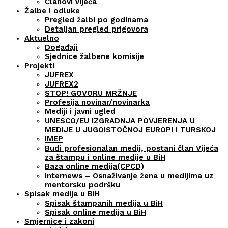
Članovi vijeća
Žalbe i odluke
Pregled žalbi po godinama
Detaljan pregled prigovora
Aktuelno
Događaji
Sjednice žalbene komisije
Projekti
JUFREX
JUFREX2
STOP! GOVORU MRŽNJE
Profesija novinar/novinarka
Mediji i javni ugled
UNESCO/EU IZGRADNJA POVJERENJA U
MEDIJE U JUGOISTOČNOJ EUROPI I TURSKOJ
IMEP
Budi profesionalan medij, postani član Vijeća
za štampu i online medije u BiH
Baza online medija(CPCD)
Internews – Osnaživanje žena u medijima uz
mentorsku podršku
Spisak medija u BiH
Spisak štampanih medija u BiH
Spisak online medija u BiH
Smjernice i zakoni