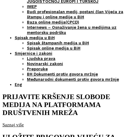
JUGOISTOČNOJ EUROPI I TURSKOJ
IMEP
Budi profesionalan medij, postani član Vijeća za
štampu i online medije u BiH
Baza online medija(CPCD)
Internews – Osnaživanje žena u medijima uz
mentorsku podršku
Spisak medija u BiH
Spisak štampanih medija u BiH
Spisak online medija u BiH
Smjernice i zakoni
Ljudska prava
Novinarski zakoni
Preporuke
BH Dokumenti protiv govora mržnje
Međunarodni dokumenti protiv govora mržnje
Eng
PRIJAVITE KRŠENJE SLOBODE
MEDIJA NA PLATFORMAMA
DRUŠTVENIH MREŽA
Saznaj više