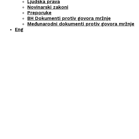
Ljudska prava
Novinarski zakoni
Preporuke
BH Dokumenti protiv govora mržnje
Međunarodni dokumenti protiv govora mržnje
Eng