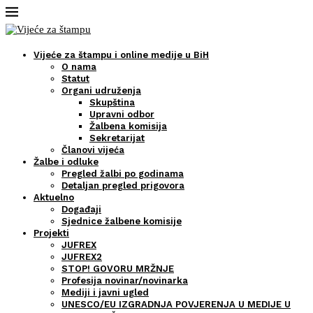
Vijeće za štampu i online medije u BiH
O nama
Statut
Organi udruženja
Skupština
Upravni odbor
Žalbena komisija
Sekretarijat
Članovi vijeća
Žalbe i odluke
Pregled žalbi po godinama
Detaljan pregled prigovora
Aktuelno
Događaji
Sjednice žalbene komisije
Projekti
JUFREX
JUFREX2
STOP! GOVORU MRŽNJE
Profesija novinar/novinarka
Mediji i javni ugled
UNESCO/EU IZGRADNJA POVJERENJA U MEDIJE U