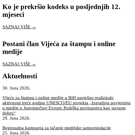
Ko je prekršio kodeks u posljednjih 12.
mjeseci
SAZNAJ VIŠE →
Postani član Vijeća za štampu i online
medije
SAZNAJ VIŠE →
Aktuelnosti
30. Juna 2026.
Vijeće za štampu i online medije u BiH uspješno realiziralo
aktivnosti treće godine UNESCO/EU projekta „Izgradnja povjerenja
u medije u Jugoistočnoj Evropi: Podrška novinarstvu kao javnom
dobru“
29. Juna 2026.
Regionalna kampanja za jačanje medijske samoregulacije
25. Juna 2026.