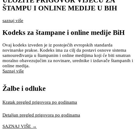
ULOŽITE PRIGOVOR VIJEĆU ZA
ŠTAMPU I ONLINE MEDIJE U BIH
saznaj više
Kodeks za štampane i online medije BiH
Ovaj kodeks izveden je iz postojećih evropskih standarda
novinarske prakse. Kodeks ima za cilj da postavi osnove sistema
samouređivanja u štampanim i online medijima koji će biti smatran
moralno obavezujućim za novinare, urednike i izdavače štampanih i
online medija.
Saznaj više
Žalbe i odluke
Kratak pregled prigovora po godinama
Detaljan pregled prigovora po godinama
SAZNAJ VIŠE →