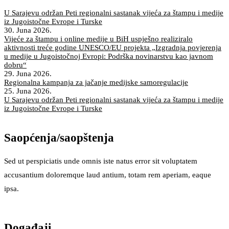
U Sarajevu održan Peti regionalni sastanak vijeća za štampu i medije
iz Jugoistočne Evrope i Turske
30. Juna 2026.
Vijeće za štampu i online medije u BiH uspješno realiziralo
aktivnosti treće godine UNESCO/EU projekta „Izgradnja povjerenja
u medije u Jugoistočnoj Evropi: Podrška novinarstvu kao javnom
dobru“
29. Juna 2026.
Regionalna kampanja za jačanje medijske samoregulacije
25. Juna 2026.
U Sarajevu održan Peti regionalni sastanak vijeća za štampu i medije
iz Jugoistočne Evrope i Turske
Saopćenja/saopštenja
Sed ut perspiciatis unde omnis iste natus error sit voluptatem
accusantium doloremque laud antium, totam rem aperiam, eaque
ipsa.
Događaji