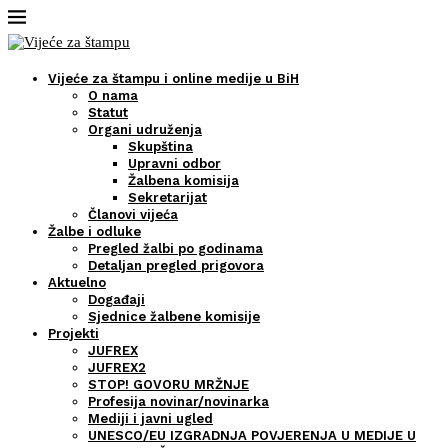
Vijeće za štampu i online medije u BiH
O nama
Statut
Organi udruženja
Skupština
Upravni odbor
Žalbena komisija
Sekretarijat
Članovi vijeća
Žalbe i odluke
Pregled žalbi po godinama
Detaljan pregled prigovora
Aktuelno
Događaji
Sjednice žalbene komisije
Projekti
JUFREX
JUFREX2
STOP! GOVORU MRŽNJE
Profesija novinar/novinarka
Mediji i javni ugled
UNESCO/EU IZGRADNJA POVJERENJA U MEDIJE U