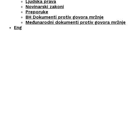
Ljudska prava
Novinarski zakoni
Preporuke
BH Dokumenti protiv govora mržnje
Međunarodni dokumenti protiv govora mržnje
Eng