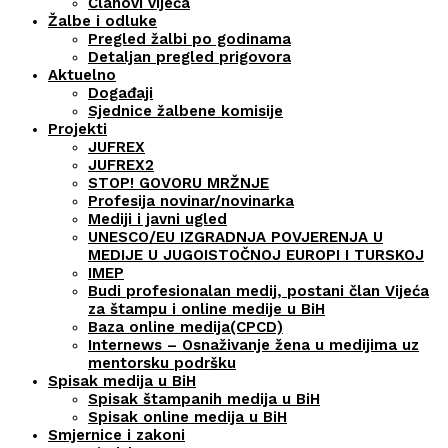
Članovi vijeća
Žalbe i odluke
Pregled žalbi po godinama
Detaljan pregled prigovora
Aktuelno
Događaji
Sjednice žalbene komisije
Projekti
JUFREX
JUFREX2
STOP! GOVORU MRŽNJE
Profesija novinar/novinarka
Mediji i javni ugled
UNESCO/EU IZGRADNJA POVJERENJA U
MEDIJE U JUGOISTOČNOJ EUROPI I TURSKOJ
IMEP
Budi profesionalan medij, postani član Vijeća
za štampu i online medije u BiH
Baza online medija(CPCD)
Internews – Osnaživanje žena u medijima uz
mentorsku podršku
Spisak medija u BiH
Spisak štampanih medija u BiH
Spisak online medija u BiH
Smjernice i zakoni