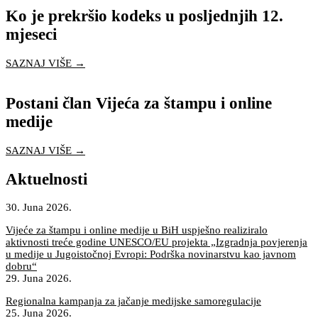
Ko je prekršio kodeks u posljednjih 12.
mjeseci
SAZNAJ VIŠE →
Postani član Vijeća za štampu i online
medije
SAZNAJ VIŠE →
Aktuelnosti
30. Juna 2026.
Vijeće za štampu i online medije u BiH uspješno realiziralo
aktivnosti treće godine UNESCO/EU projekta „Izgradnja povjerenja
u medije u Jugoistočnoj Evropi: Podrška novinarstvu kao javnom
dobru“
29. Juna 2026.
Regionalna kampanja za jačanje medijske samoregulacije
25. Juna 2026.