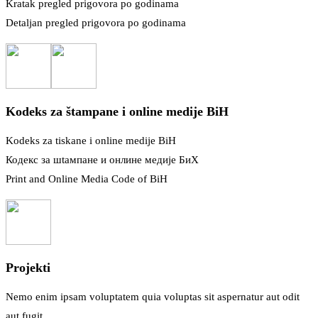
Kratak pregled prigovora po godinama
Detaljan pregled prigovora po godinama
Kodeks za štampane i online medije BiH
Kodeks za tiskane i online medije BiH
Кодекс за шtампане и онлине медије БиХ
Print and Online Media Code of BiH
Projekti
Nemo enim ipsam voluptatem quia voluptas sit aspernatur aut odit
aut fugit.