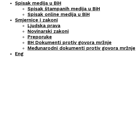
Spisak medija u BiH
Spisak štampanih medija u BiH
Spisak online medija u BiH
Smjernice i zakoni
Ljudska prava
Novinarski zakoni
Preporuke
BH Dokumenti protiv govora mržnje
Međunarodni dokumenti protiv govora mržnje
Eng