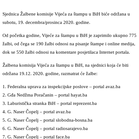
Sjednica Žalbene komisije Vijeća za štampu u BiH biće održana u
subotu, 19. decembra/prosinca 2020. godine.
Od početka godine, Vijeće za štampu u BiH je zaprimilo ukupno 775
žalbi, od čega se 190 žalbi odnosi na pisanje štampe i online medija,
dok se 550 žalbi odnosi na komentare posjetilaca Internet portala.
Žalbena komisija Vijeća za štampu u BiH, na sjednici koja će biti
održana 19.12. 2020. godine, razmatrat će žalbe:
1. Federalna uprava za inspekcijske poslove – portal avaz.ba
2. Gđa Nedžma Poračanin – portal hayat.ba
3. Laburistička stranka BiH – portal reprezent.ba
4. G. Naser Čopelj – portal avaz.ba
5. G. Naser Čopelj – portal slobodna-bosna.ba
6. G. Naser Čopelj – portal radiosarajevo.ba
7. G. Naser Čopelj – portal face.ba