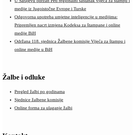
U Sarajevu održan Peti regionalni sastanak vijeća za štampu i
medije iz Jugoistočne Evrope i Turske
Odgovorna upotreba umjetne inteligencije u medijima:
Pripremljen nacrt izmjena Kodeksa za štampane i online
medije BiH
Održana 118. sjednica Žalbene komisije Vijeća za štampu i
online medije u BiH
Žalbe i odluke
Pregled žalbi po godinama
Sjednice žalbene komisije
Online forma za ulaganje žalbi