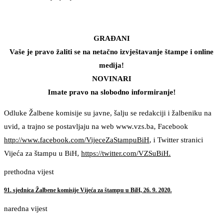
GRAĐANI
Vaše je pravo žaliti se na netačno izvještavanje štampe i online
medija!
NOVINARI
Imate pravo na slobodno informiranje!
Odluke Žalbene komisije su javne, šalju se redakciji i žalbeniku na
uvid, a trajno se postavljaju na web www.vzs.ba, Facebook
http://www.facebook.com/VijeceZaStampuBiH
, i Twitter stranici
Vijeća za štampu u BiH,
https://twitter.com/VZSuBiH.
prethodna vijest
91. sjednica Žalbene komisije Vijeća za štampu u BiH, 26. 9. 2020.
naredna vijest