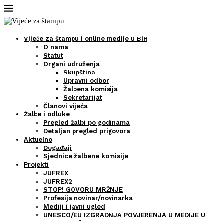
Vijeće za štampu i online medije u BiH
O nama
Statut
Organi udruženja
Skupština
Upravni odbor
Žalbena komisija
Sekretarijat
Članovi vijeća
Žalbe i odluke
Pregled žalbi po godinama
Detaljan pregled prigovora
Aktuelno
Događaji
Sjednice žalbene komisije
Projekti
JUFREX
JUFREX2
STOP! GOVORU MRŽNJE
Profesija novinar/novinarka
Mediji i javni ugled
UNESCO/EU IZGRADNJA POVJERENJA U MEDIJE U