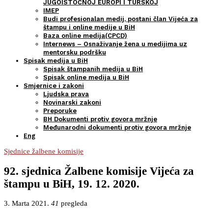
JUGOISTOČNOJ EUROPI I TURSKOJ
IMEP
Budi profesionalan medij, postani član Vijeća za
štampu i online medije u BiH
Baza online medija(CPCD)
Internews – Osnaživanje žena u medijima uz
mentorsku podršku
Spisak medija u BiH
Spisak štampanih medija u BiH
Spisak online medija u BiH
Smjernice i zakoni
Ljudska prava
Novinarski zakoni
Preporuke
BH Dokumenti protiv govora mržnje
Međunarodni dokumenti protiv govora mržnje
Eng
Sjednice žalbene komisije
92. sjednica Žalbene komisije Vijeća za
štampu u BiH, 19. 12. 2020.
3. Marta 2021.
41
pregleda