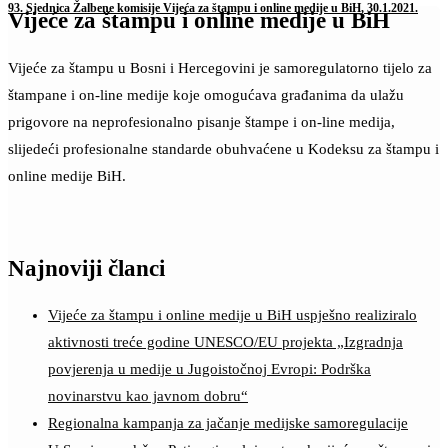
93. Sjednica Žalbene komisije Vijeća za štampu i online medije u BiH, 30.1.2021.
Vijeće za štampu i online medije u BiH
Vijeće za štampu u Bosni i Hercegovini je samoregulatorno tijelo za
štampane i on-line medije koje omogućava građanima da ulažu
prigovore na neprofesionalno pisanje štampe i on-line medija,
slijedeći profesionalne standarde obuhvaćene u Kodeksu za štampu i
online medije BiH.
Najnoviji članci
Vijeće za štampu i online medije u BiH uspješno realiziralo
aktivnosti treće godine UNESCO/EU projekta „Izgradnja
povjerenja u medije u Jugoistočnoj Evropi: Podrška
novinarstvu kao javnom dobru“
Regionalna kampanja za jačanje medijske samoregulacije