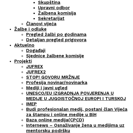
Skupština
Upravni odbor
Žalbena komisija
Sekretarijat
Članovi vijeća
Žalbe i odluke
Pregled žalbi po godinama
Detaljan pregled prigovora
Aktuelno
Događaji
Sjednice žalbene komisije
Projekti
JUFREX
JUFREX2
STOP! GOVORU MRŽNJE
Profesija novinar/novinarka
Mediji i javni ugled
UNESCO/EU IZGRADNJA POVJERENJA U
MEDIJE U JUGOISTOČNOJ EUROPI I TURSKOJ
IMEP
Budi profesionalan medij, postani član Vijeća
za štampu i online medije u BiH
Baza online medija(CPCD)
Internews – Osnaživanje žena u medijima uz
mentorsku podršku