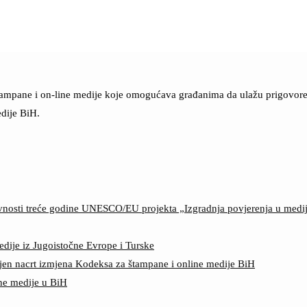
štampane i on-line medije koje omogućava građanima da ulažu prigovore n
dije BiH.
ktivnosti treće godine UNESCO/EU projekta „Izgradnja povjerenja u med
edije iz Jugoistočne Evrope i Turske
jen nacrt izmjena Kodeksa za štampane i online medije BiH
ine medije u BiH