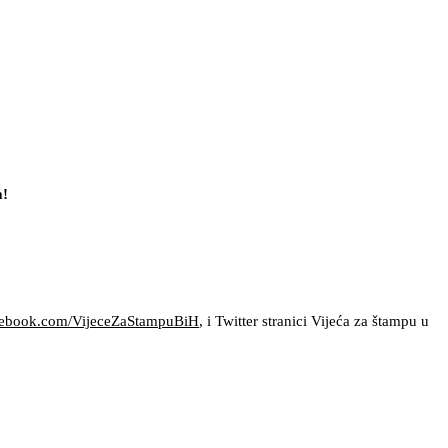
a!
cebook.com/VijeceZaStampuBiH
, i Twitter stranici Vijeća za štampu u