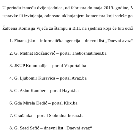
U periodu između dvije sjednice, od februara do maja 2019. godine, V
ispravke ili izvinjenja, odnosno uklanjanjem komentara koji sadrže gov
Žalbena Komisija Vijeća za štampu u BiH, na sjednici koja će biti odr
Finansijsko – informatička agencija – dnevni list „Dnevni avaz“
G. Midhat Ridžanović – portal Thebosniatimes.ba
JKUP Komunalije – portal Vkportal.ba
G. Ljubomir Kuravica – portal Avaz.ba
G. Asim Kamber – portal Hayat.ba
Gđa Mirela Dedić – portal Klix.ba
Građanka – portal Slobodna-bosna.ba
G. Sead Sefić – dnevni list „Dnevni avaz“