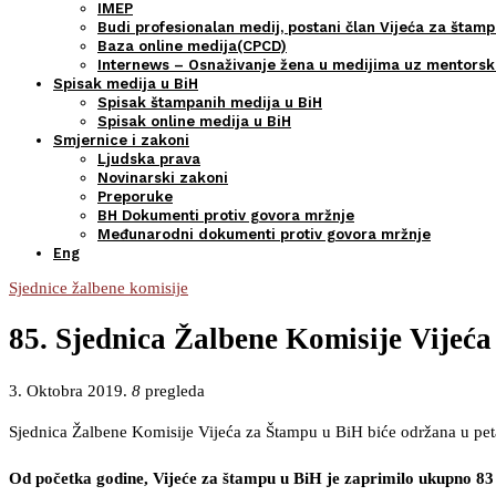
IMEP
Budi profesionalan medij, postani član Vijeća za štamp
Baza online medija(CPCD)
Internews – Osnaživanje žena u medijima uz mentors
Spisak medija u BiH
Spisak štampanih medija u BiH
Spisak online medija u BiH
Smjernice i zakoni
Ljudska prava
Novinarski zakoni
Preporuke
BH Dokumenti protiv govora mržnje
Međunarodni dokumenti protiv govora mržnje
Eng
Sjednice žalbene komisije
85. Sjednica Žalbene Komisije Vijeća
3. Oktobra 2019.
8
pregleda
Sjednica Žalbene Komisije Vijeća za Štampu u BiH biće održana u pet
Od početka godine, Vijeće za štampu u BiH je zaprimilo ukupno 83 ža