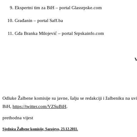
Ekspertni tim za BiH – portal Glassrpske.com
Građanin – portal Saff.ba
Gđa Branka Milojević – portal Srpskainfo.com
V
Odluke Žalbene komisije su javne, šalju se redakciji i žalbeniku na uv
BiH,
https://twitter.com/VZSuBiH
.
prethodna vijest
Sjednica Žalbene komisije, Sarajevo, 23.12.2011.