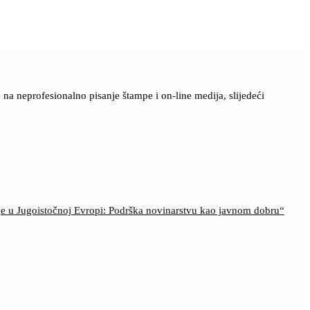
a neprofesionalno pisanje štampe i on-line medija, slijedeći
ije u Jugoistočnoj Evropi: Podrška novinarstvu kao javnom dobru“