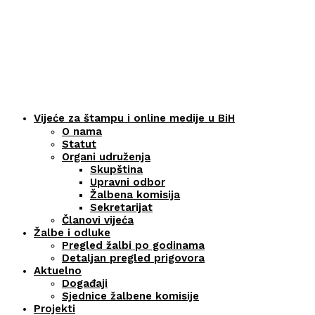
Vijeće za štampu i online medije u BiH
O nama
Statut
Organi udruženja
Skupština
Upravni odbor
Žalbena komisija
Sekretarijat
Članovi vijeća
Žalbe i odluke
Pregled žalbi po godinama
Detaljan pregled prigovora
Aktuelno
Događaji
Sjednice žalbene komisije
Projekti