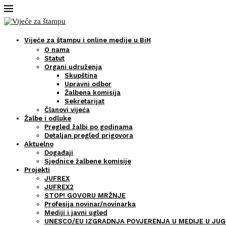
Vijeće za štampu i online medije u BiH
O nama
Statut
Organi udruženja
Skupština
Upravni odbor
Žalbena komisija
Sekretarijat
Članovi vijeća
Žalbe i odluke
Pregled žalbi po godinama
Detaljan pregled prigovora
Aktuelno
Događaji
Sjednice žalbene komisije
Projekti
JUFREX
JUFREX2
STOP! GOVORU MRŽNJE
Profesija novinar/novinarka
Mediji i javni ugled
UNESCO/EU IZGRADNJA POVJERENJA U MEDIJE U JUG