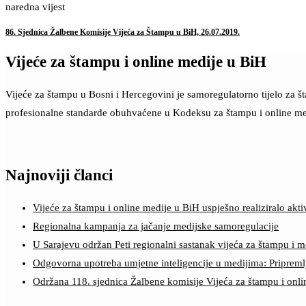
naredna vijest
86. Sjednica Žalbene Komisije Vijeća za Štampu u BiH, 26.07.2019.
Vijeće za štampu i online medije u BiH
Vijeće za štampu u Bosni i Hercegovini je samoregulatorno tijelo za 
profesionalne standarde obuhvaćene u Kodeksu za štampu i online me
Najnoviji članci
Vijeće za štampu i online medije u BiH uspješno realiziralo a
Regionalna kampanja za jačanje medijske samoregulacije
U Sarajevu održan Peti regionalni sastanak vijeća za štampu i m
Odgovorna upotreba umjetne inteligencije u medijima: Pripreml
Održana 118. sjednica Žalbene komisije Vijeća za štampu i onl