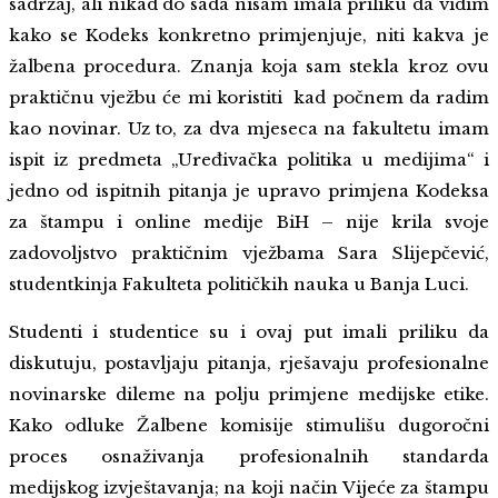
sadržaj, ali nikad do sada nisam imala priliku da vidim
kako se Kodeks konkretno primjenjuje, niti kakva je
žalbena procedura. Znanja koja sam stekla kroz ovu
praktičnu vježbu će mi koristiti kad počnem da radim
kao novinar. Uz to, za dva mjeseca na fakultetu imam
ispit iz predmeta „Uređivačka politika u medijima“ i
jedno od ispitnih pitanja je upravo primjena Kodeksa
za štampu i online medije BiH – nije krila svoje
zadovoljstvo praktičnim vježbama Sara Slijepčević,
studentkinja Fakulteta političkih nauka u Banja Luci.
Studenti i studentice su i ovaj put imali priliku da
diskutuju, postavljaju pitanja, rješavaju profesionalne
novinarske dileme na polju primjene medijske etike.
Kako odluke Žalbene komisije stimulišu dugoročni
proces osnaživanja profesionalnih standarda
medijskog izvještavanja; na koji način Vijeće za štampu