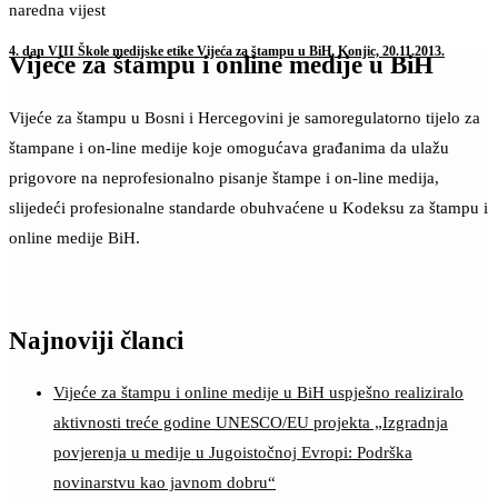
naredna vijest
4. dan VIII Škole medijske etike Vijeća za štampu u BiH, Konjic, 20.11.2013.
Vijeće za štampu i online medije u BiH
Vijeće za štampu u Bosni i Hercegovini je samoregulatorno tijelo za
štampane i on-line medije koje omogućava građanima da ulažu
prigovore na neprofesionalno pisanje štampe i on-line medija,
slijedeći profesionalne standarde obuhvaćene u Kodeksu za štampu i
online medije BiH.
Najnoviji članci
Vijeće za štampu i online medije u BiH uspješno realiziralo
aktivnosti treće godine UNESCO/EU projekta „Izgradnja
povjerenja u medije u Jugoistočnoj Evropi: Podrška
novinarstvu kao javnom dobru“