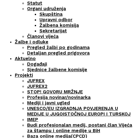
Statut
Organi udruženja
Skupština
Upravni odbor
Žalbena komisija
Sekretarijat
Članovi vijeća
Žalbe i odluke
Pregled žalbi po godinama
Detaljan pregled prigovora
Aktuelno
Događaji
Sjednice žalbene komisije
Projekti
JUFREX
JUFREX2
STOP! GOVORU MRŽNJE
Profesija novinar/novinarka
Mediji i javni ugled
UNESCO/EU IZGRADNJA POVJERENJA U
MEDIJE U JUGOISTOČNOJ EUROPI I TURSKOJ
IMEP
Budi profesionalan medij, postani član Vijeća
za štampu i online medije u BiH
Baza online medija(CPCD)