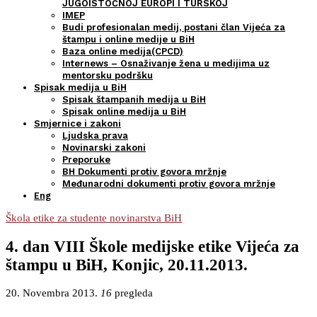
JUGOISTOČNOJ EUROPI I TURSKOJ
IMEP
Budi profesionalan medij, postani član Vijeća za
štampu i online medije u BiH
Baza online medija(CPCD)
Internews – Osnaživanje žena u medijima uz
mentorsku podršku
Spisak medija u BiH
Spisak štampanih medija u BiH
Spisak online medija u BiH
Smjernice i zakoni
Ljudska prava
Novinarski zakoni
Preporuke
BH Dokumenti protiv govora mržnje
Međunarodni dokumenti protiv govora mržnje
Eng
Škola etike za studente novinarstva BiH
4. dan VIII Škole medijske etike Vijeća za
štampu u BiH, Konjic, 20.11.2013.
20. Novembra 2013.
16
pregleda