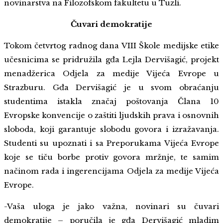
novinarstva na Filozofskom fakultetu u Tuzli.
Čuvari demokratije
Tokom četvrtog radnog dana VIII Škole medijske etike
učesnicima se pridružila gđa Lejla Dervišagić, projekt
menadžerica Odjela za medije Vijeća Evrope u
Strazburu. Gđa Dervišagić je u svom obraćanju
studentima istakla značaj poštovanja Člana 10
Evropske konvencije o zaštiti ljudskih prava i osnovnih
sloboda, koji garantuje slobodu govora i izražavanja.
Studenti su upoznati i sa Preporukama Vijeća Evrope
koje se tiču borbe protiv govora mržnje, te samim
načinom rada i ingerencijama Odjela za medije Vijeća
Evrope.
-Vaša uloga je jako važna, novinari su čuvari
demokratije – poručila je gđa Dervišagić mladim