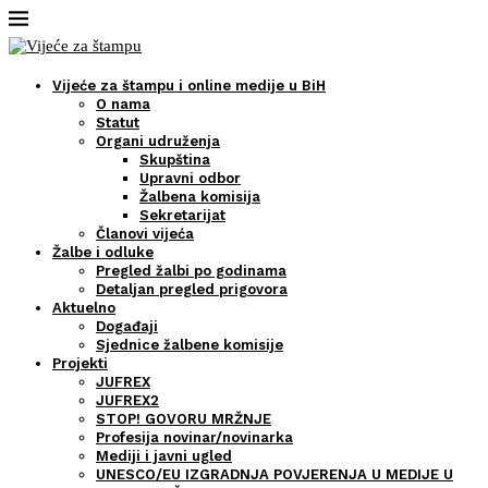
Vijeće za štampu i online medije u BiH
O nama
Statut
Organi udruženja
Skupština
Upravni odbor
Žalbena komisija
Sekretarijat
Članovi vijeća
Žalbe i odluke
Pregled žalbi po godinama
Detaljan pregled prigovora
Aktuelno
Događaji
Sjednice žalbene komisije
Projekti
JUFREX
JUFREX2
STOP! GOVORU MRŽNJE
Profesija novinar/novinarka
Mediji i javni ugled
UNESCO/EU IZGRADNJA POVJERENJA U MEDIJE U