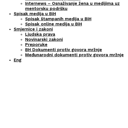
Internews – Osnaživanje žena u medijima uz
mentorsku podršku
Spisak medija u BiH
Spisak štampanih medija u BiH
Spisak online medija u BiH
Smjernice i zakoni
Ljudska prava
Novinarski zakoni
Preporuke
BH Dokumenti protiv govora mržnje
Međunarodni dokumenti protiv govora mržnje
Eng