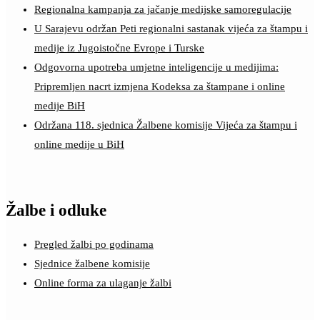
Regionalna kampanja za jačanje medijske samoregulacije
U Sarajevu održan Peti regionalni sastanak vijeća za štampu i
medije iz Jugoistočne Evrope i Turske
Odgovorna upotreba umjetne inteligencije u medijima:
Pripremljen nacrt izmjena Kodeksa za štampane i online
medije BiH
Održana 118. sjednica Žalbene komisije Vijeća za štampu i
online medije u BiH
Žalbe i odluke
Pregled žalbi po godinama
Sjednice žalbene komisije
Online forma za ulaganje žalbi