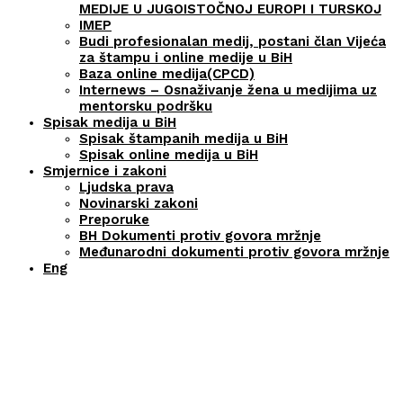
MEDIJE U JUGOISTOČNOJ EUROPI I TURSKOJ
IMEP
Budi profesionalan medij, postani član Vijeća
za štampu i online medije u BiH
Baza online medija(CPCD)
Internews – Osnaživanje žena u medijima uz
mentorsku podršku
Spisak medija u BiH
Spisak štampanih medija u BiH
Spisak online medija u BiH
Smjernice i zakoni
Ljudska prava
Novinarski zakoni
Preporuke
BH Dokumenti protiv govora mržnje
Međunarodni dokumenti protiv govora mržnje
Eng