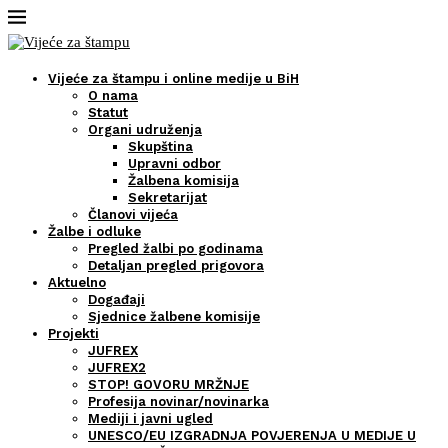
Vijeće za štampu i online medije u BiH
O nama
Statut
Organi udruženja
Skupština
Upravni odbor
Žalbena komisija
Sekretarijat
Članovi vijeća
Žalbe i odluke
Pregled žalbi po godinama
Detaljan pregled prigovora
Aktuelno
Događaji
Sjednice žalbene komisije
Projekti
JUFREX
JUFREX2
STOP! GOVORU MRŽNJE
Profesija novinar/novinarka
Mediji i javni ugled
UNESCO/EU IZGRADNJA POVJERENJA U MEDIJE U