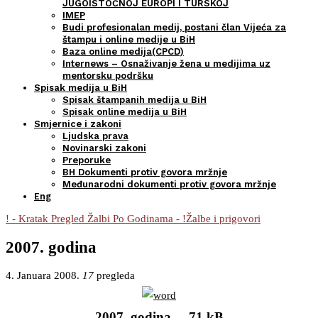
JUGOISTOČNOJ EUROPI I TURSKOJ
IMEP
Budi profesionalan medij, postani član Vijeća za
štampu i online medije u BiH
Baza online medija(CPCD)
Internews – Osnaživanje žena u medijima uz
mentorsku podršku
Spisak medija u BiH
Spisak štampanih medija u BiH
Spisak online medija u BiH
Smjernice i zakoni
Ljudska prava
Novinarski zakoni
Preporuke
BH Dokumenti protiv govora mržnje
Međunarodni dokumenti protiv govora mržnje
Eng
! - Kratak Pregled Žalbi Po Godinama - !
Žalbe i prigovori
2007. godina
4. Januara 2008.
17
pregleda
2007. godina – 71 kB