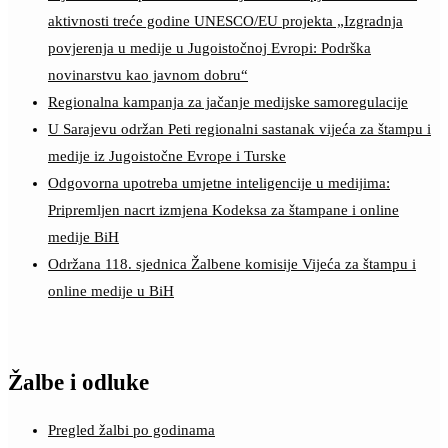
aktivnosti treće godine UNESCO/EU projekta „Izgradnja
povjerenja u medije u Jugoistočnoj Evropi: Podrška
novinarstvu kao javnom dobru“
Regionalna kampanja za jačanje medijske samoregulacije
U Sarajevu održan Peti regionalni sastanak vijeća za štampu i
medije iz Jugoistočne Evrope i Turske
Odgovorna upotreba umjetne inteligencije u medijima:
Pripremljen nacrt izmjena Kodeksa za štampane i online
medije BiH
Održana 118. sjednica Žalbene komisije Vijeća za štampu i
online medije u BiH
Žalbe i odluke
Pregled žalbi po godinama