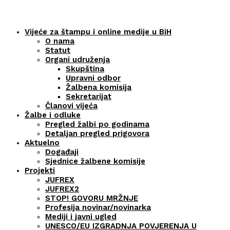
Vijeće za štampu i online medije u BiH
O nama
Statut
Organi udruženja
Skupština
Upravni odbor
Žalbena komisija
Sekretarijat
Članovi vijeća
Žalbe i odluke
Pregled žalbi po godinama
Detaljan pregled prigovora
Aktuelno
Događaji
Sjednice žalbene komisije
Projekti
JUFREX
JUFREX2
STOP! GOVORU MRŽNJE
Profesija novinar/novinarka
Mediji i javni ugled
UNESCO/EU IZGRADNJA POVJERENJA U