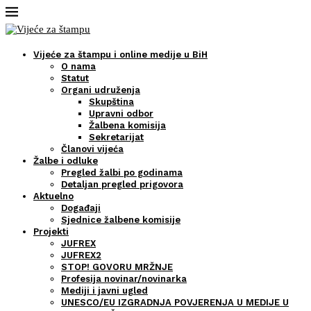
Vijeće za štampu i online medije u BiH
O nama
Statut
Organi udruženja
Skupština
Upravni odbor
Žalbena komisija
Sekretarijat
Članovi vijeća
Žalbe i odluke
Pregled žalbi po godinama
Detaljan pregled prigovora
Aktuelno
Događaji
Sjednice žalbene komisije
Projekti
JUFREX
JUFREX2
STOP! GOVORU MRŽNJE
Profesija novinar/novinarka
Mediji i javni ugled
UNESCO/EU IZGRADNJA POVJERENJA U MEDIJE U