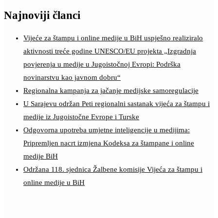
Najnoviji članci
Vijeće za štampu i online medije u BiH uspješno realiziralo
aktivnosti treće godine UNESCO/EU projekta „Izgradnja
povjerenja u medije u Jugoistočnoj Evropi: Podrška
novinarstvu kao javnom dobru“
Regionalna kampanja za jačanje medijske samoregulacije
U Sarajevu održan Peti regionalni sastanak vijeća za štampu i
medije iz Jugoistočne Evrope i Turske
Odgovorna upotreba umjetne inteligencije u medijima:
Pripremljen nacrt izmjena Kodeksa za štampane i online
medije BiH
Održana 118. sjednica Žalbene komisije Vijeća za štampu i
online medije u BiH