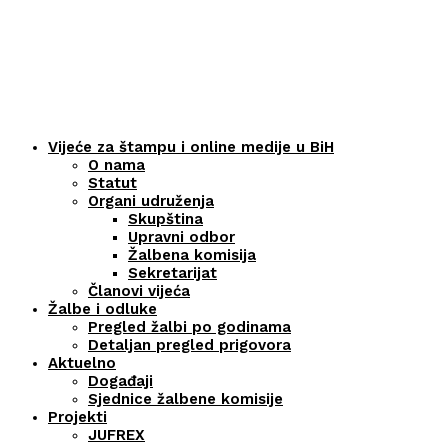
Vijeće za štampu i online medije u BiH
O nama
Statut
Organi udruženja
Skupština
Upravni odbor
Žalbena komisija
Sekretarijat
Članovi vijeća
Žalbe i odluke
Pregled žalbi po godinama
Detaljan pregled prigovora
Aktuelno
Događaji
Sjednice žalbene komisije
Projekti
JUFREX