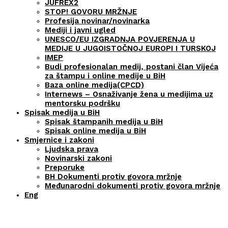
JUFREX2
STOP! GOVORU MRŽNJE
Profesija novinar/novinarka
Mediji i javni ugled
UNESCO/EU IZGRADNJA POVJERENJA U
MEDIJE U JUGOISTOČNOJ EUROPI I TURSKOJ
IMEP
Budi profesionalan medij, postani član Vijeća
za štampu i online medije u BiH
Baza online medija(CPCD)
Internews – Osnaživanje žena u medijima uz
mentorsku podršku
Spisak medija u BiH
Spisak štampanih medija u BiH
Spisak online medija u BiH
Smjernice i zakoni
Ljudska prava
Novinarski zakoni
Preporuke
BH Dokumenti protiv govora mržnje
Međunarodni dokumenti protiv govora mržnje
Eng