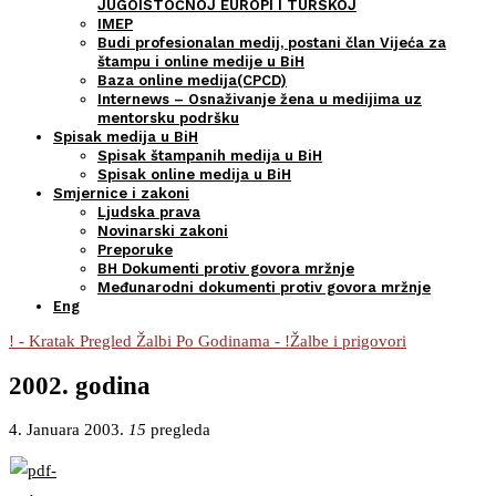
JUGOISTOČNOJ EUROPI I TURSKOJ
IMEP
Budi profesionalan medij, postani član Vijeća za
štampu i online medije u BiH
Baza online medija(CPCD)
Internews – Osnaživanje žena u medijima uz
mentorsku podršku
Spisak medija u BiH
Spisak štampanih medija u BiH
Spisak online medija u BiH
Smjernice i zakoni
Ljudska prava
Novinarski zakoni
Preporuke
BH Dokumenti protiv govora mržnje
Međunarodni dokumenti protiv govora mržnje
Eng
! - Kratak Pregled Žalbi Po Godinama - !
Žalbe i prigovori
2002. godina
4. Januara 2003.
15
pregleda