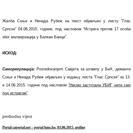
Жалба Соње и Ненада Рубеж на текст објављен у листу “Глас
Српске” 04.06.2015. године, под насловом “Истрага против 17 особа
због малверзација у Балкан Банци”.
ИСХОД:
Саморегулација:
Posredovanjem Савјета за штампу у БиХ, деманти
Соње и Ненада Рубеж објављен у издању листа “Глас Српске” за 13.
и 14.06.2015. године под насловом
“Нисмо заступали УБИГ, нити смо
под истрагом”
.
prethodna vijest
Portal caportal.net – portal hms.ba, 03.06.2015. godine