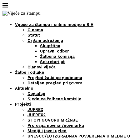
Vijeće za štampu i online medije u BiH
O nama
Statut
Organi udruženja
Skupština
Upravni odbor
Žalbena komisija
Sekretarijat
Članovi vijeća
Žalbe i odluke
Pregled žalbi po godinama
Detaljan pregled prigovora
Aktuelno
Događaji
Sjednice žalbene komisije
Projekti
JUFREX
JUFREX2
STOP! GOVORU MRŽNJE
Profesija novinar/novinarka
Mediji i javni ugled
UNESCO/EU IZGRADNJA POVJERENJA U MEDIJE U