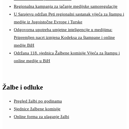
Regionalna kampanja za jačanje medijske samoregulacije
U Sarajevu održan Peti regionalni sastanak vijeća za štampu i
medije iz Jugoistočne Evrope i Turske
Odgovorna upotreba umjetne inteligencije u medijima:
Pripremljen nacrt izmjena Kodeksa za štampane i online
medije BiH
Održana 118. sjednica Žalbene komisije Vijeća za štampu i
online medije u BiH
Žalbe i odluke
Pregled žalbi po godinama
Sjednice žalbene komisije
Online forma za ulaganje žalbi