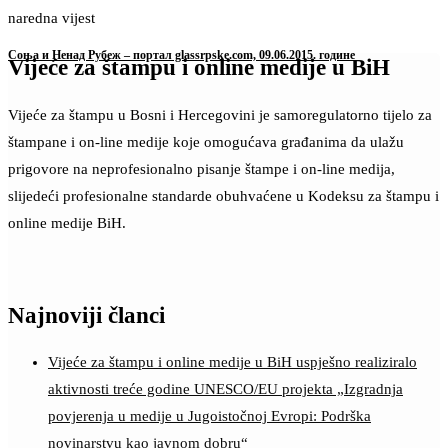
naredna vijest
Соња и Ненад Рубеж – портал glassrpske.com, 09.06.2015. године
Vijeće za štampu i online medije u BiH
Vijeće za štampu u Bosni i Hercegovini je samoregulatorno tijelo za
štampane i on-line medije koje omogućava građanima da ulažu
prigovore na neprofesionalno pisanje štampe i on-line medija,
slijedeći profesionalne standarde obuhvaćene u Kodeksu za štampu i
online medije BiH.
Najnoviji članci
Vijeće za štampu i online medije u BiH uspješno realiziralo
aktivnosti treće godine UNESCO/EU projekta „Izgradnja
povjerenja u medije u Jugoistočnoj Evropi: Podrška
novinarstvu kao javnom dobru“