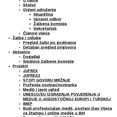
O nama
Statut
Organi udruženja
Skupština
Upravni odbor
Žalbena komisija
Sekretarijat
Članovi vijeća
Žalbe i odluke
Pregled žalbi po godinama
Detaljan pregled prigovora
Aktuelno
Događaji
Sjednice žalbene komisije
Projekti
JUFREX
JUFREX2
STOP! GOVORU MRŽNJE
Profesija novinar/novinarka
Mediji i javni ugled
UNESCO/EU IZGRADNJA POVJERENJA U
MEDIJE U JUGOISTOČNOJ EUROPI I TURSKOJ
IMEP
Budi profesionalan medij, postani član Vijeća
za štampu i online medije u BiH