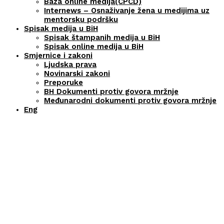
Baza online medija(CPCD)
Internews – Osnaživanje žena u medijima uz
mentorsku podršku
Spisak medija u BiH
Spisak štampanih medija u BiH
Spisak online medija u BiH
Smjernice i zakoni
Ljudska prava
Novinarski zakoni
Preporuke
BH Dokumenti protiv govora mržnje
Međunarodni dokumenti protiv govora mržnje
Eng