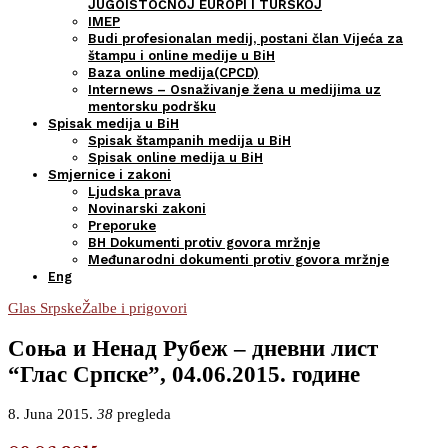
JUGOISTOČNOJ EUROPI I TURSKOJ
IMEP
Budi profesionalan medij, postani član Vijeća za
štampu i online medije u BiH
Baza online medija(CPCD)
Internews – Osnaživanje žena u medijima uz
mentorsku podršku
Spisak medija u BiH
Spisak štampanih medija u BiH
Spisak online medija u BiH
Smjernice i zakoni
Ljudska prava
Novinarski zakoni
Preporuke
BH Dokumenti protiv govora mržnje
Međunarodni dokumenti protiv govora mržnje
Eng
Glas Srpske
Žalbe i prigovori
Соња и Ненад Рубеж – дневни лист
“Глас Српске”, 04.06.2015. године
8. Juna 2015.
38
pregleda