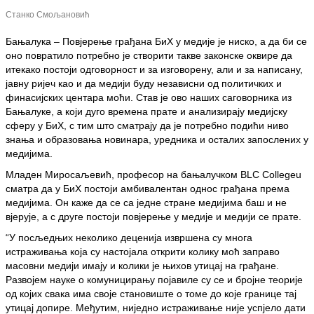
Станко Смољановић
Бањалука – Повјерење грађана БиХ у медије је ниско, а да би се
оно повратило потребно је створити такве законске оквире да
итекако постоји одговорност и за изговорену, али и за написану,
јавну ријеч као и да медији буду независни од политичких и
финасијских центара моћи. Cтав је ово наших саговорника из
Бањалуке, а који дуго времена прате и анализирају медијску
сферу у БиХ, с тим што сматрају да је потребно подићи ниво
знања и образовања новинара, уредника и осталих запослених у
медијима.
Младен Миросаљевић, професор на бањалучком BLC Collegeu
сматра да у БиХ постоји амбивалентан однос грађана према
медијима. Он каже да се са једне стране медијима баш и не
вјерује, а с друге постоји повјерење у медије и медији се прате.
“У посљедњих неколико деценија извршена су многа
истраживања која су настојала открити колику моћ заправо
масовни медији имају и колики је њихов утицај на грађане.
Развојем науке о комуницирању појавиле су се и бројне теорије
од којих свака има своје становиште о томе до које границе тај
утицај допире. Међутим, ниједно истраживање није успјело дати