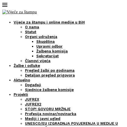
Vijeće za štampu i online medije u BiH
O nama
Statut
Organi udruženja
Skupština
Upravni odbor
Žalbena komisija
Sekretarijat
Članovi vijeća
Žalbe i odluke
Pregled žalbi po godinama
Detaljan pregled prigovora
Aktuelno
Događaji
Sjednice žalbene komisije
Projekti
JUFREX
JUFREX2
STOP! GOVORU MRŽNJE
Profesija novinar/novinarka
Mediji i javni ugled
UNESCO/EU IZGRADNJA POVJERENJA U MEDIJE U