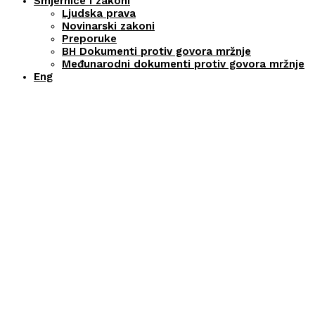
Smjernice i zakoni
Ljudska prava
Novinarski zakoni
Preporuke
BH Dokumenti protiv govora mržnje
Međunarodni dokumenti protiv govora mržnje
Eng