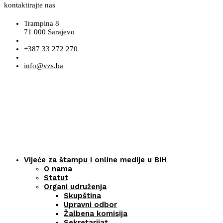
kontaktirajte nas
Trampina 8
71 000 Sarajevo
+387 33 272 270
info@vzs.ba
Vijeće za štampu i online medije u BiH
O nama
Statut
Organi udruženja
Skupština
Upravni odbor
Žalbena komisija
Sekretarijat