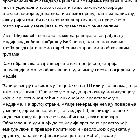
професионалних стандарда јачаће и повјерење грађана у њих, а
институционално треба створити такве законске оквире да
итекако постоји одговорност и за изговорену, али и за написану,
јавну ријеч како би се отклонила анархичност, а прије свега
говор мржње у медијима и то првенствено оним онлине.
Иван Шијаковић, социолог, каже да је повјерење грађана у
медије код већине грађана у БиХ ниско, али га, напомиње,
треба раздвојити према одређеним старосним и образовним
групама.
Како објашњава овај универзитетски професор, старија
популација и мање образовани људи имају високо повјерење у
медије.
“Они резонују по систему: ‘то је било на ТВ или у новинама, то је
тако, то је тачно’. Они нису у стању да препознају манипулацију
која је присутна код већине оних који се представљају у
медијима. На другој страни, млађе генерације немају повјерења
у медије, јер их не користе, не гледају ТВ, не читају новине и
онда сматрају да је то све замлаћивање, лаж и превара.
Образовани људи знају да су медији преносно средство које
емитује лажи и преваре политичких и идеолошких субјеката у
друштву, наравно и финасијски центара моћи”, рекао је