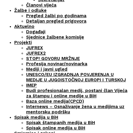
Članovi vijeća
Žalbe i odluke
Pregled žalbi po godinama
Detaljan pregled prigovora
Aktuelno
Događaji
Sjednice žalbene komisije
Projekti
JUFREX
JUFREX2
STOP! GOVORU MRŽNJE
Profesija novinar/novinarka
Mediji i javni ugled
UNESCO/EU IZGRADNJA POVJERENJA U
MEDIJE U JUGOISTOČNOJ EUROPI I TURSKOJ
IMEP
Budi profesionalan medij, postani član Vijeća
za štampu i online medije u BiH
Baza online medija(CPCD)
Internews – Osnaživanje žena u medijima uz
mentorsku podršku
Spisak medija u BiH
Spisak štampanih medija u BiH
Spisak online medija u BiH