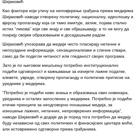
Шијаковић.
Као факторе који утичу на неповјерење грађана према медијима
Шијаковић наводи отворену политичку, националну, идеолошку и
вјерску пропаганду која се тамо емитује, затим, појава стално
истих “ликова” који све знају и све објашњавају, а то не могу да
покрију својим образовањем и досадашњим радом.
Шијаковић упозорава да медији често пласирају нетачне и
непоуздане информације, сензационализме и сличне ствари,
само да би подигли читаност или гледаност својих програма.
Зато је по његовом мишљењу потребно институционално
подићи одговорност и кажњавање за изнијете лажне податке,
клевете, увреде, отворену пропаганду и политичке притиске на
уреднике у медијима.
“Потребно је подићи ниво знања и образовања свих новинара,
уредника и осталих запослених у медијима. Потребно је подићи
етичке принципе за неодговорно понашање медија, за
изношење лажних, нетачних, непровјерених информација”,
наводи Шијаковић и додаје да је поред тога потребно да медију
буду независни од свих политичких и финасијских центара моћи,
али истовремено одговорни према грађанима.