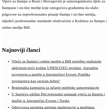
Vijeće za štampu u Bosni i Hercegovini je samoregulatorno tijelo za
štampane i on-line medije koje omogućava građanima da ulažu
prigovore na neprofesionalno pisanje štampe i on-line medija,
slijedeći profesionalne standarde obuhvaćene u Kodeksu za štampu i
online medije BiH.
Najnoviji članci
Vijeće za štampu i online medije u BiH uspješno realiziralo
aktivnosti treće godine UNESCO/EU projekta „Izgradnja
povjerenja u medije u Jugoistočnoj Evropi: Podrška
novinarstvu kao javnom dobru“
Regionalna kampanja za jačanje medijske samoregulacije
U Sarajevu održan Peti regionalni sastanak vijeća za štampu i
medije iz Jugoistočne Evrope i Turske
Odgovorna upotreba umjetne inteligencije u medijima: