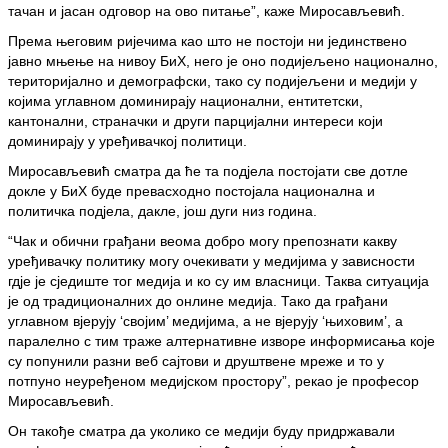
тачан и јасан одговор на ово питање”, каже Миросављевић.
Према његовим ријечима као што не постоји ни јединствено
јавно мњење на нивоу БиХ, него је оно подијељено национално,
територијално и демографски, тако су подијељени и медији у
којима углавном доминирају национални, ентитетски,
кантонални, страначки и други парцијални интереси који
доминирају у уређивачкој политици.
Миросављевић сматра да ће та подјела постојати све дотле
докле у БиХ буде превасходно постојала национална и
политичка подјела, дакле, још дуги низ година.
“Чак и обични грађани веома добро могу препознати какву
уређивачку политику могу очекивати у медијима у зависности
гдје је сједиште тог медија и ко су им власници. Таква ситуација
је од традиционалних до онлине медија. Тако да грађани
углавном вјерују ‘својим’ медијима, а не вјерују ‘њиховим’, а
паралелно с тим траже алтернативне изворе информисања које
су попунили разни веб сајтови и друштвене мреже и то у
потпуно неуређеном медијском простору”, рекао је професор
Миросављевић.
Он такође сматра да уколико се медији буду придржавали