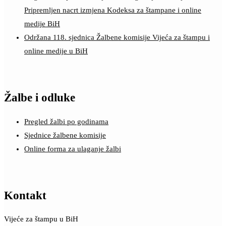
Pripremljen nacrt izmjena Kodeksa za štampane i online
medije BiH
Održana 118. sjednica Žalbene komisije Vijeća za štampu i
online medije u BiH
Žalbe i odluke
Pregled žalbi po godinama
Sjednice žalbene komisije
Online forma za ulaganje žalbi
Kontakt
Vijeće za štampu u BiH