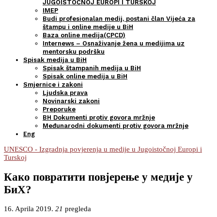
JUGOISTOČNOJ EUROPI I TURSKOJ
IMEP
Budi profesionalan medij, postani član Vijeća za
štampu i online medije u BiH
Baza online medija(CPCD)
Internews – Osnaživanje žena u medijima uz
mentorsku podršku
Spisak medija u BiH
Spisak štampanih medija u BiH
Spisak online medija u BiH
Smjernice i zakoni
Ljudska prava
Novinarski zakoni
Preporuke
BH Dokumenti protiv govora mržnje
Međunarodni dokumenti protiv govora mržnje
Eng
UNESCO - Izgradnja povjerenja u medije u Jugoistočnoj Europi i
Turskoj
Како повратити повјерење у медије у
БиХ?
16. Aprila 2019.
21
pregleda