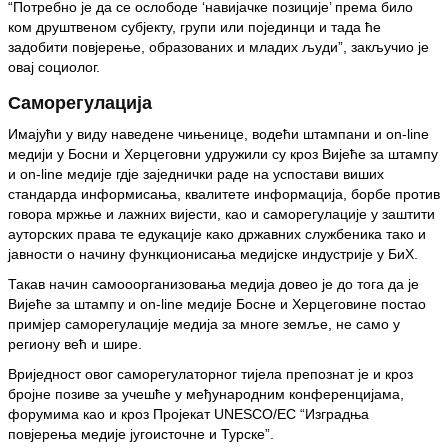
“Потребно је да се ослободе ‘навијачке позиције’ према било
ком друштвеном субјекту, групи или појединци и тада ће
задобити повјерење, образованих и младих људи”, закључио је
овај социолог.
Саморегулација
Имајући у виду наведене чињенице, водећи штампани и on-line
медији у Босни и Херцеговни удружили су кроз Вијеће за штампу
и on-line медије гдје заједнички раде на успостави виших
стандарда информисања, квалитете информација, борбе против
говора мржње и лажних вијести, као и саморегулације у заштити
ауторских права те едукације како државних службеника тако и
јавности о начину функционисања медијске индустрије у БиХ.
Такав начин самооорганизовања медија довео је до тога да је
Вијеће за штампу и on-line медије Босне и Херцеговине постао
примјер саморегулације медија за многе земље, не само у
региону већ и шире.
Вриједност овог саморегулаторног тијела препознат је и кроз
бројне позиве за учешће у међународним конференцијама,
форумима као и кроз Пројекат UNESCO/EC “Изградња
повјерења медије југоисточне и Турске”.