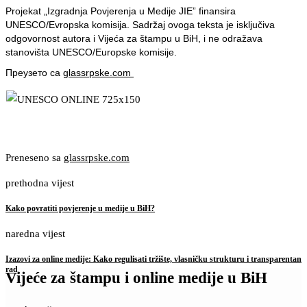
Projekat „Izgradnja Povjerenja u Medije JIE” finansira
UNESCO/Evropska komisija. Sadržaj ovoga teksta je isključiva
odgovornost autora i Vijeća za štampu u BiH, i ne odražava
stanovišta UNESCO/Europske komisije.
Преузето са
glassrpske.com
Preneseno sa
glassrpske.com
prethodna vijest
Kako povratiti povjerenje u medije u BiH?
naredna vijest
Izazovi za online medije: Kako regulisati tržište, vlasničku strukturu i transparentan
rad
Vijeće za štampu i online medije u BiH