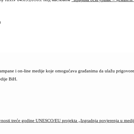
a
štampane i on-line medije koje omogućava građanima da ulažu prigovore n
dije BiH.
ktivnosti treće godine UNESCO/EU projekta „Izgradnja povjerenja u med