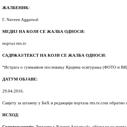
ЖАЛБЕНИК:
Г. Naveen Aggarwal
МЕДИЈ НА КОЈИ СЕ ЖАЛБА ОДНОСИ:
портал rtrs.tv
САДРЖАЈ/ТЕКСТ НА КОЈИ СЕ ЖАЛБА ОДНОСИ:
“Истрага о сумњивом пословању Крајина осигурања (ФОТО и В
ДАТУМ ОБЈАВЕ:
29.04.2016.
Савјету за штампу у БиХ и редакцији портала rtrs.tv.com обратио 
ИСХОД:
Саморегулација:
Деманти г. Naveen Aggarwalа, објављен на портал