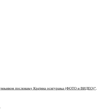
сумњивом пословању Крајина осигурања (ФОТО и ВИДЕО)”
.
”
.