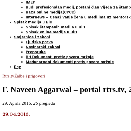
IMEP
Budi profesionalan medij, postani član Vijeća za štamp
Baza online medija(CPCD)
Internews – Osnaživanje žena u medijima uz mentors
Spisak medija u BiH
Spisak štampanih medija u BiH
Spisak online medija u BiH
Smjernice i zakoni
Ljudska prava
Novinarski zakoni
Preporuke
BH Dokumenti protiv govora mržnje
Međunarodni dokumenti protiv govora mržnje
Eng
Rtrs.tv
Žalbe i prigovori
Г. Naveen Aggarwal – portal rtrs.tv, 
29. Aprila 2016.
26
pregleda
29.04.2016.