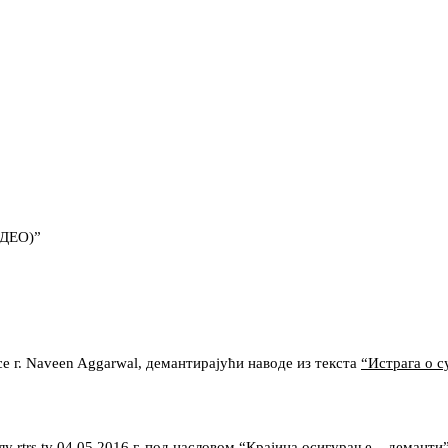
ИДЕО)”
се г. Naveen Aggarwal, демантирајући наводе из текста
“Истрага о 
у rtrs.tv 04.05.2016.г. под насловом
“Крајина осигурање – деманти