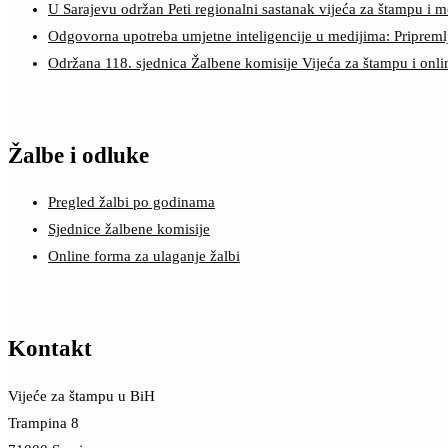
U Sarajevu održan Peti regionalni sastanak vijeća za štampu i m
Odgovorna upotreba umjetne inteligencije u medijima: Pripreml
Održana 118. sjednica Žalbene komisije Vijeća za štampu i onl
Žalbe i odluke
Pregled žalbi po godinama
Sjednice žalbene komisije
Online forma za ulaganje žalbi
Kontakt
Vijeće za štampu u BiH
Trampina 8