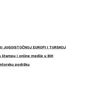
U JUGOISTOČNOJ EUROPI I TURSKOJ
a štampu i online medije u BiH
entorsku podršku