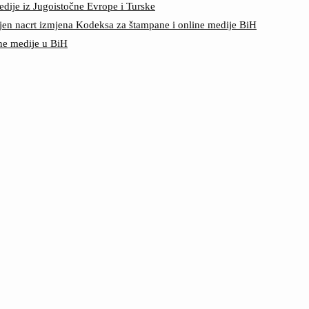
edije iz Jugoistočne Evrope i Turske
jen nacrt izmjena Kodeksa za štampane i online medije BiH
ine medije u BiH