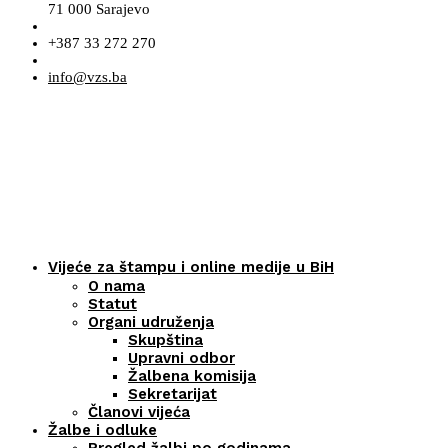
71 000 Sarajevo
+387 33 272 270
info@vzs.ba
Vijeće za štampu i online medije u BiH
O nama
Statut
Organi udruženja
Skupština
Upravni odbor
Žalbena komisija
Sekretarijat
Članovi vijeća
Žalbe i odluke
Pregled žalbi po godinama