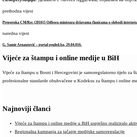
prethodna vijest
Preporuka CM/Rec (2016)5 Odbora ministara državama članicama o slobodi internet
naredna vijest
G. Samir Arnautović – portal pogled.ba, 29.04.016.
Vijeće za štampu i online medije u BiH
Vijeće za štampu u Bosni i Hercegovini je samoregulatorno tijelo za 
profesionalne standarde obuhvaćene u Kodeksu za štampu i online me
Najnoviji članci
Vijeće za štampu i online medije u BiH uspješno realiziralo a
Regionalna kampanja za jačanje medijske samoregulacije