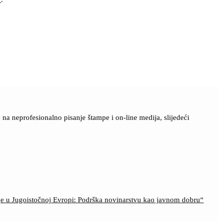
a neprofesionalno pisanje štampe i on-line medija, slijedeći
ije u Jugoistočnoj Evropi: Podrška novinarstvu kao javnom dobru“