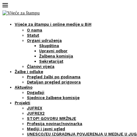
Vijeće za štampu i online medije u BiH
O nama
Statut
Organi udruženja
Skupština
Upravni odbor
Žalbena komisija
Sekretarijat
Članovi vijeća
Žalbe i odluke
Pregled žalbi po godinama
Detaljan pregled prigovora
Aktuelno
Događaji
Sjednice žalbene komisije
Projekti
JUFREX
JUFREX2
STOP! GOVORU MRŽNJE
Profesija novinar/novinarka
Mediji i javni ugled
UNESCO/EU IZGRADNJA POVJERENJA U MEDIJE U JUG