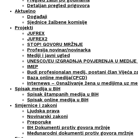
Detaljan pregled prigovora
Aktuelno
Događaji
Sjednice žalbene komisije
Projekti
JUFREX
JUFREX2
STOP! GOVORU MRŽNJE
Profesija novinar/novinarka
Mediji i javni ugled
UNESCO/EU IZGRADNJA POVJERENJA U MEDIJE 
IMEP
Budi profesionalan medij, postani član Vijeća z
Baza online medija(CPCD)
Internews – Osnaživanje žena u medijima uz m
Spisak medija u BiH
Spisak štampanih medija u BiH
Spisak online medija u BiH
Smjernice i zakoni
Ljudska prava
Novinarski zakoni
Preporuke
BH Dokumenti protiv govora mržnje
Međunarodni dokumenti protiv govora mržnje