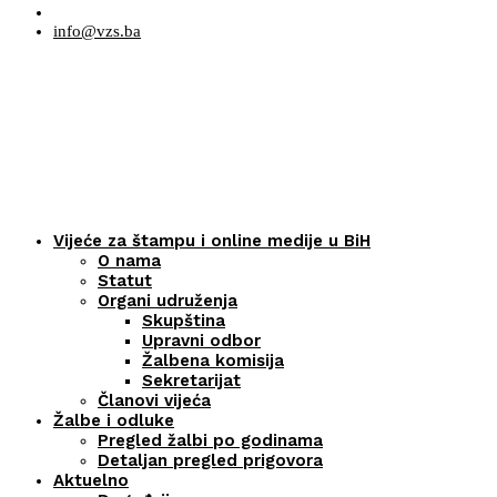
info@vzs.ba
Vijeće za štampu i online medije u BiH
O nama
Statut
Organi udruženja
Skupština
Upravni odbor
Žalbena komisija
Sekretarijat
Članovi vijeća
Žalbe i odluke
Pregled žalbi po godinama
Detaljan pregled prigovora
Aktuelno