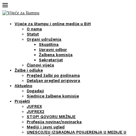
Vijeće za štampu i online medije u BiH
O nama
Statut
Organi udruženja
Skupština
Upravni odbor
Žalbena komisija
Sekretarijat
Članovi vijeća
Žalbe i odluke
Pregled žalbi po godinama
Detaljan pregled prigovora
Aktuelno
Događaji
Sjednice žalbene komisije
Projekti
JUFREX
JUFREX2
STOP! GOVORU MRŽNJE
Profesija novinar/novinarka
Mediji i javni ugled
UNESCO/EU IZGRADNJA POVJERENJA U MEDIJE U