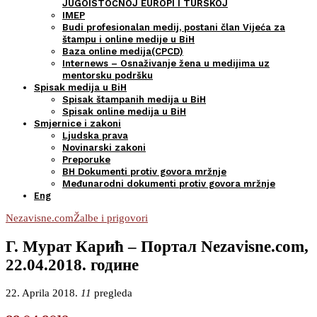
JUGOISTOČNOJ EUROPI I TURSKOJ
IMEP
Budi profesionalan medij, postani član Vijeća za
štampu i online medije u BiH
Baza online medija(CPCD)
Internews – Osnaživanje žena u medijima uz
mentorsku podršku
Spisak medija u BiH
Spisak štampanih medija u BiH
Spisak online medija u BiH
Smjernice i zakoni
Ljudska prava
Novinarski zakoni
Preporuke
BH Dokumenti protiv govora mržnje
Međunarodni dokumenti protiv govora mržnje
Eng
Nezavisne.com
Žalbe i prigovori
Г. Мурат Карић – Портал Nezavisne.com,
22.04.2018. године
22. Aprila 2018.
11
pregleda