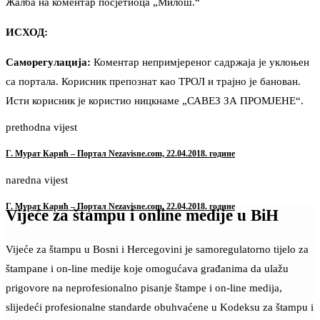
Жалба на коментар посјетиоца „Милош.“
ИСХОД:
Саморегулација:
Коментар непримјереног садржаја је уклоњен
са портала. Корисник препознат као ТРОЛ и трајно је банован.
Исти корисник је користио ницкнаме „САВЕЗ ЗА ПРОМЈЕНЕ“.
prethodna vijest
Г. Мурат Карић – Портал Nezavisne.com, 22.04.2018. године
naredna vijest
Г. Мурат Карић – Портал Nezavisne.com, 22.04.2018. године
Vijeće za štampu i online medije u BiH
Vijeće za štampu u Bosni i Hercegovini je samoregulatorno tijelo za
štampane i on-line medije koje omogućava građanima da ulažu
prigovore na neprofesionalno pisanje štampe i on-line medija,
slijedeći profesionalne standarde obuhvaćene u Kodeksu za štampu i