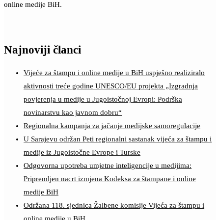
online medije BiH.
Najnoviji članci
Vijeće za štampu i online medije u BiH uspješno realiziralo
aktivnosti treće godine UNESCO/EU projekta „Izgradnja
povjerenja u medije u Jugoistočnoj Evropi: Podrška
novinarstvu kao javnom dobru“
Regionalna kampanja za jačanje medijske samoregulacije
U Sarajevu održan Peti regionalni sastanak vijeća za štampu i
medije iz Jugoistočne Evrope i Turske
Odgovorna upotreba umjetne inteligencije u medijima:
Pripremljen nacrt izmjena Kodeksa za štampane i online
medije BiH
Održana 118. sjednica Žalbene komisije Vijeća za štampu i
online medije u BiH