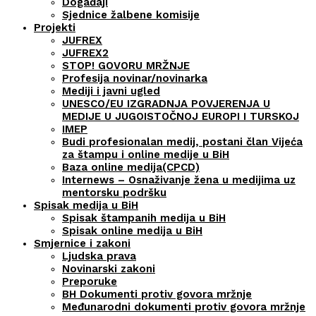
Događaji
Sjednice žalbene komisije
Projekti
JUFREX
JUFREX2
STOP! GOVORU MRŽNJE
Profesija novinar/novinarka
Mediji i javni ugled
UNESCO/EU IZGRADNJA POVJERENJA U
MEDIJE U JUGOISTOČNOJ EUROPI I TURSKOJ
IMEP
Budi profesionalan medij, postani član Vijeća
za štampu i online medije u BiH
Baza online medija(CPCD)
Internews – Osnaživanje žena u medijima uz
mentorsku podršku
Spisak medija u BiH
Spisak štampanih medija u BiH
Spisak online medija u BiH
Smjernice i zakoni
Ljudska prava
Novinarski zakoni
Preporuke
BH Dokumenti protiv govora mržnje
Međunarodni dokumenti protiv govora mržnje