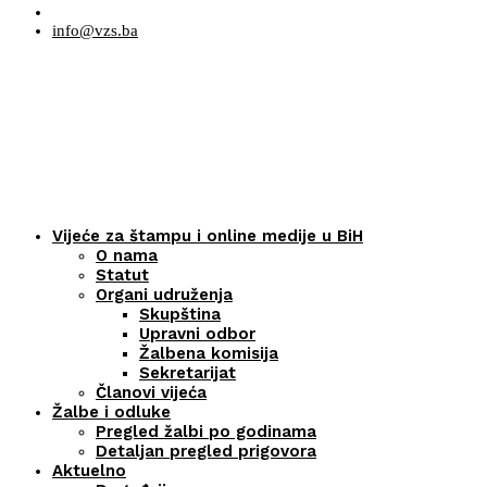
info@vzs.ba
Vijeće za štampu i online medije u BiH
O nama
Statut
Organi udruženja
Skupština
Upravni odbor
Žalbena komisija
Sekretarijat
Članovi vijeća
Žalbe i odluke
Pregled žalbi po godinama
Detaljan pregled prigovora
Aktuelno