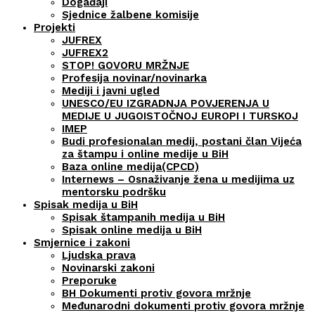
Događaji
Sjednice žalbene komisije
Projekti
JUFREX
JUFREX2
STOP! GOVORU MRŽNJE
Profesija novinar/novinarka
Mediji i javni ugled
UNESCO/EU IZGRADNJA POVJERENJA U
MEDIJE U JUGOISTOČNOJ EUROPI I TURSKOJ
IMEP
Budi profesionalan medij, postani član Vijeća
za štampu i online medije u BiH
Baza online medija(CPCD)
Internews – Osnaživanje žena u medijima uz
mentorsku podršku
Spisak medija u BiH
Spisak štampanih medija u BiH
Spisak online medija u BiH
Smjernice i zakoni
Ljudska prava
Novinarski zakoni
Preporuke
BH Dokumenti protiv govora mržnje
Međunarodni dokumenti protiv govora mržnje