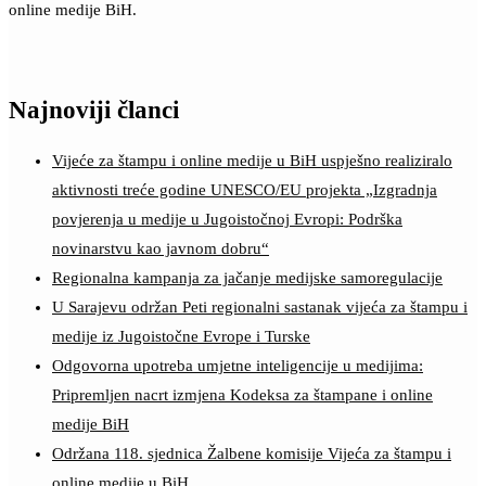
online medije BiH.
Najnoviji članci
Vijeće za štampu i online medije u BiH uspješno realiziralo
aktivnosti treće godine UNESCO/EU projekta „Izgradnja
povjerenja u medije u Jugoistočnoj Evropi: Podrška
novinarstvu kao javnom dobru“
Regionalna kampanja za jačanje medijske samoregulacije
U Sarajevu održan Peti regionalni sastanak vijeća za štampu i
medije iz Jugoistočne Evrope i Turske
Odgovorna upotreba umjetne inteligencije u medijima:
Pripremljen nacrt izmjena Kodeksa za štampane i online
medije BiH
Održana 118. sjednica Žalbene komisije Vijeća za štampu i
online medije u BiH