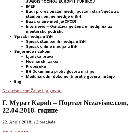
JUGOISTOČNOJ EUROPI I TURSKOJ
IMEP
Budi profesionalan medij, postani član Vijeća za
štampu i online medije u BiH
Baza online medija(CPCD)
Internews – Osnaživanje žena u medijima uz
mentorsku podršku
Spisak medija u BiH
Spisak štampanih medija u BiH
Spisak online medija u BiH
Smjernice i zakoni
Ljudska prava
Novinarski zakoni
Preporuke
BH Dokumenti protiv govora mržnje
Međunarodni dokumenti protiv govora mržnje
Eng
Nezavisne.com
Žalbe i prigovori
Г. Мурат Карић – Портал Nezavisne.com,
22.04.2018. године
22. Aprila 2018.
12
pregleda