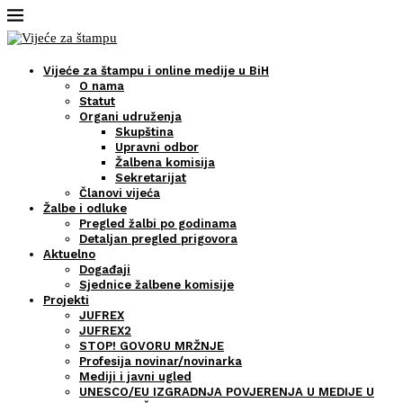
Vijeće za štampu i online medije u BiH
O nama
Statut
Organi udruženja
Skupština
Upravni odbor
Žalbena komisija
Sekretarijat
Članovi vijeća
Žalbe i odluke
Pregled žalbi po godinama
Detaljan pregled prigovora
Aktuelno
Događaji
Sjednice žalbene komisije
Projekti
JUFREX
JUFREX2
STOP! GOVORU MRŽNJE
Profesija novinar/novinarka
Mediji i javni ugled
UNESCO/EU IZGRADNJA POVJERENJA U MEDIJE U