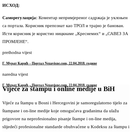
ИСХОД:
Саморегулација:
Коментар непримјереног садржаја је уклоњен
са портала. Корисник препознат као ТРОЛ и трајно је банован.
Исти корисник је користио ницкнаме „Креснемих“ и „САВЕЗ ЗА
ПРОМЈЕНЕ“.
prethodna vijest
Г. Мурат Карић – Портал Nezavisne.com, 22.04.2018. године
naredna vijest
Г. Мурат Карић – Портал Nezavisne.com, 22.04.2018. године
Vijeće za štampu i online medije u BiH
Vijeće za štampu u Bosni i Hercegovini je samoregulatorno tijelo za
štampane i on-line medije koje omogućava građanima da ulažu
prigovore na neprofesionalno pisanje štampe i on-line medija,
slijedeći profesionalne standarde obuhvaćene u Kodeksu za štampu i