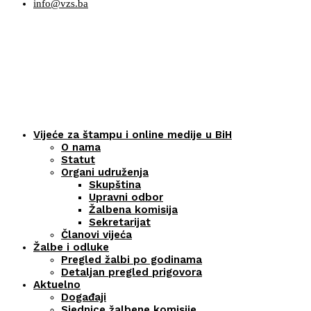
info@vzs.ba
Vijeće za štampu i online medije u BiH
O nama
Statut
Organi udruženja
Skupština
Upravni odbor
Žalbena komisija
Sekretarijat
Članovi vijeća
Žalbe i odluke
Pregled žalbi po godinama
Detaljan pregled prigovora
Aktuelno
Događaji
Sjednice žalbene komisije