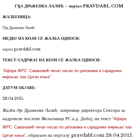
ГЂА ДРАЖЕНКА ЛАЛИЋ – портал PRAVDABL.COM
ЖАЛБЕНИЦА:
Гђа Драженка Лалић
МЕДИЈ НА КОЈИ СЕ ЖАЛБА ОДНОСИ:
портал pravdabl.com
ТЕКСТ/САДРЖАЈ НА КОЈИ СЕ ЖАЛБА ОДНОСИ:
“Афера ЖРС: Савановић печат носао по џеповима и сараднике
мијењао ‘као Циган коње”
ДАТУМ ОБЈАВЕ:
28.04.2015.
Жалба гђе Драженке Лалић, замјенице директора Сектора за
кадровске послове Жељезница РС а.д. Добој, на текст
“Афера
ЖРС: Савановић печат носао по џеповима и сараднике мијењао ‘као
, објављен на порталу pravdabl.com 28.04.2015.
Циган коње”