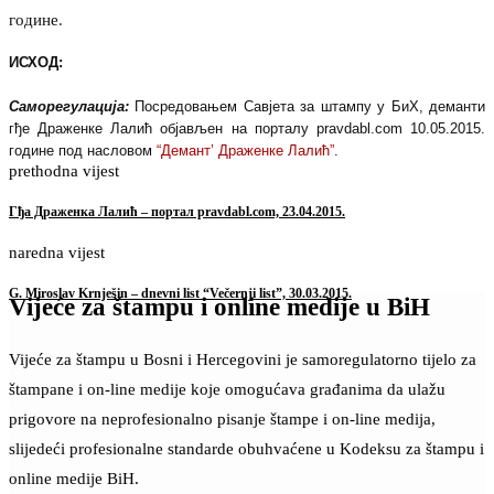
године.
ИСХОД:
Саморегулација:
Посредовањем Савјета за штампу у БиХ, деманти
гђе Драженке Лалић објављен на порталу pravdabl.com 10.05.2015.
године под насловом
“Демант’ Драженке Лалић”
.
prethodna vijest
Гђа Драженка Лалић – портал pravdabl.com, 23.04.2015.
naredna vijest
G. Miroslav Krnješin – dnevni list “Večernji list”, 30.03.2015.
Vijeće za štampu i online medije u BiH
Vijeće za štampu u Bosni i Hercegovini je samoregulatorno tijelo za
štampane i on-line medije koje omogućava građanima da ulažu
prigovore na neprofesionalno pisanje štampe i on-line medija,
slijedeći profesionalne standarde obuhvaćene u Kodeksu za štampu i
online medije BiH.