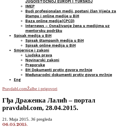
JUGOISTOČNOJ EUROPI I TURSKOJ
IMEP
Budi profesionalan medij, postani član Vijeća za
štampu i online medije u BiH
Baza online medija(CPCD)
Internews – Osnaživanje žena u medijima uz
mentorsku podršku
Spisak medija u BiH
Spisak štampanih medija u BiH
Spisak online medija u BiH
Smjernice i zakoni
Ljudska prava
Novinarski zakoni
Preporuke
BH Dokumenti protiv govora mržnje
Međunarodni dokumenti protiv govora mržnje
Eng
Pravdabl.com
Žalbe i prigovori
Гђа Драженка Лалић – портал
pravdabl.com, 28.04.2015.
21. Maja 2015.
36
pregleda
06.05.2015.