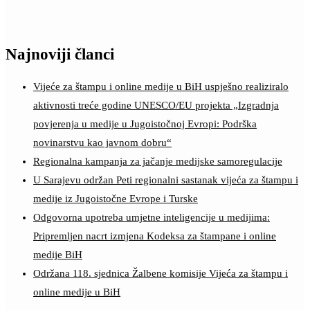
Najnoviji članci
Vijeće za štampu i online medije u BiH uspješno realiziralo
aktivnosti treće godine UNESCO/EU projekta „Izgradnja
povjerenja u medije u Jugoistočnoj Evropi: Podrška
novinarstvu kao javnom dobru“
Regionalna kampanja za jačanje medijske samoregulacije
U Sarajevu održan Peti regionalni sastanak vijeća za štampu i
medije iz Jugoistočne Evrope i Turske
Odgovorna upotreba umjetne inteligencije u medijima:
Pripremljen nacrt izmjena Kodeksa za štampane i online
medije BiH
Održana 118. sjednica Žalbene komisije Vijeća za štampu i
online medije u BiH