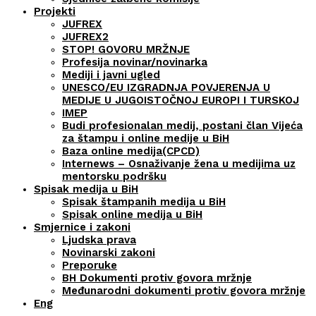
Projekti
JUFREX
JUFREX2
STOP! GOVORU MRŽNJE
Profesija novinar/novinarka
Mediji i javni ugled
UNESCO/EU IZGRADNJA POVJERENJA U
MEDIJE U JUGOISTOČNOJ EUROPI I TURSKOJ
IMEP
Budi profesionalan medij, postani član Vijeća
za štampu i online medije u BiH
Baza online medija(CPCD)
Internews – Osnaživanje žena u medijima uz
mentorsku podršku
Spisak medija u BiH
Spisak štampanih medija u BiH
Spisak online medija u BiH
Smjernice i zakoni
Ljudska prava
Novinarski zakoni
Preporuke
BH Dokumenti protiv govora mržnje
Međunarodni dokumenti protiv govora mržnje
Eng