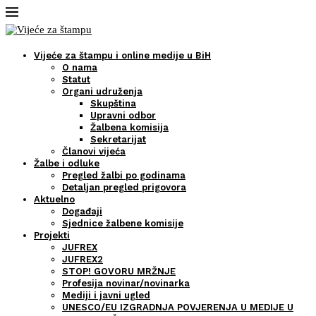
Vijeće za štampu i online medije u BiH
O nama
Statut
Organi udruženja
Skupština
Upravni odbor
Žalbena komisija
Sekretarijat
Članovi vijeća
Žalbe i odluke
Pregled žalbi po godinama
Detaljan pregled prigovora
Aktuelno
Događaji
Sjednice žalbene komisije
Projekti
JUFREX
JUFREX2
STOP! GOVORU MRŽNJE
Profesija novinar/novinarka
Mediji i javni ugled
UNESCO/EU IZGRADNJA POVJERENJA U MEDIJE U