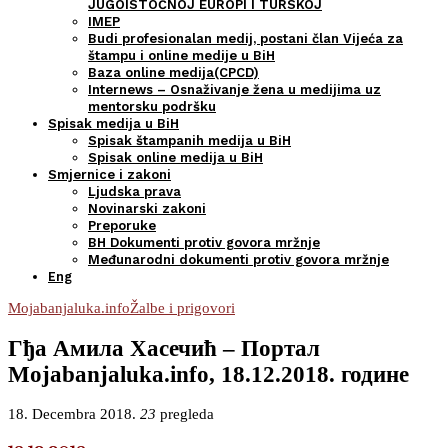
JUGOISTOČNOJ EUROPI I TURSKOJ
IMEP
Budi profesionalan medij, postani član Vijeća za
štampu i online medije u BiH
Baza online medija(CPCD)
Internews – Osnaživanje žena u medijima uz
mentorsku podršku
Spisak medija u BiH
Spisak štampanih medija u BiH
Spisak online medija u BiH
Smjernice i zakoni
Ljudska prava
Novinarski zakoni
Preporuke
BH Dokumenti protiv govora mržnje
Međunarodni dokumenti protiv govora mržnje
Eng
Mojabanjaluka.info
Žalbe i prigovori
Гђа Амила Хасечић – Портал
Mojabanjaluka.info, 18.12.2018. године
18. Decembra 2018.
23
pregleda