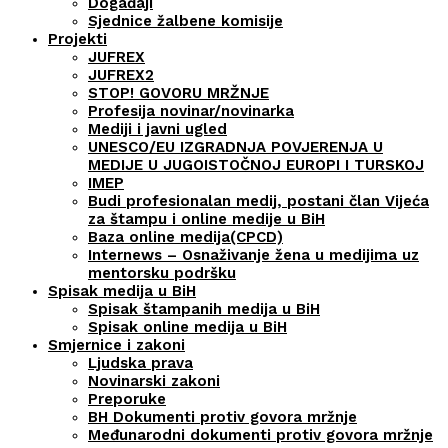
Događaji
Sjednice žalbene komisije
Projekti
JUFREX
JUFREX2
STOP! GOVORU MRŽNJE
Profesija novinar/novinarka
Mediji i javni ugled
UNESCO/EU IZGRADNJA POVJERENJA U
MEDIJE U JUGOISTOČNOJ EUROPI I TURSKOJ
IMEP
Budi profesionalan medij, postani član Vijeća
za štampu i online medije u BiH
Baza online medija(CPCD)
Internews – Osnaživanje žena u medijima uz
mentorsku podršku
Spisak medija u BiH
Spisak štampanih medija u BiH
Spisak online medija u BiH
Smjernice i zakoni
Ljudska prava
Novinarski zakoni
Preporuke
BH Dokumenti protiv govora mržnje
Međunarodni dokumenti protiv govora mržnje