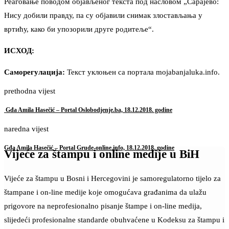
Реаговање поводом објављеног текста под насловом „Сарајево:
Нису добили правду, па су објавили снимак злостављања у
вртићу, како би упозорили друге родитеље“.
ИСХОД:
Саморегулација:
Текст уклоњен са портала mojabanjaluka.info.
prethodna vijest
Gđa Amila Hasečić – Portal Oslobodjenje.ba, 18.12.2018. godine
naredna vijest
Gđa Amila Hasečić – Portal Grude-online.info, 18.12.2018. godine
Vijeće za štampu i online medije u BiH
Vijeće za štampu u Bosni i Hercegovini je samoregulatorno tijelo za
štampane i on-line medije koje omogućava građanima da ulažu
prigovore na neprofesionalno pisanje štampe i on-line medija,
slijedeći profesionalne standarde obuhvaćene u Kodeksu za štampu i