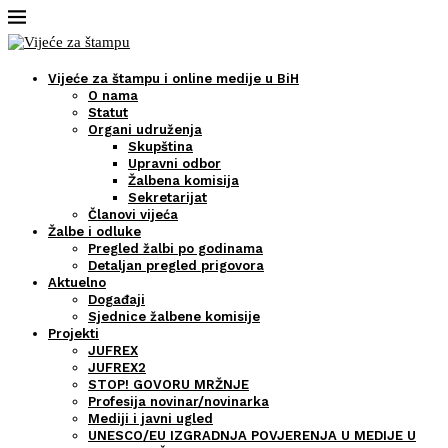
Vijeće za štampu i online medije u BiH
O nama
Statut
Organi udruženja
Skupština
Upravni odbor
Žalbena komisija
Sekretarijat
Članovi vijeća
Žalbe i odluke
Pregled žalbi po godinama
Detaljan pregled prigovora
Aktuelno
Događaji
Sjednice žalbene komisije
Projekti
JUFREX
JUFREX2
STOP! GOVORU MRŽNJE
Profesija novinar/novinarka
Mediji i javni ugled
UNESCO/EU IZGRADNJA POVJERENJA U MEDIJE U