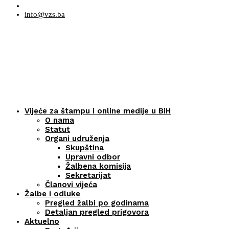
info@vzs.ba
Vijeće za štampu i online medije u BiH
O nama
Statut
Organi udruženja
Skupština
Upravni odbor
Žalbena komisija
Sekretarijat
Članovi vijeća
Žalbe i odluke
Pregled žalbi po godinama
Detaljan pregled prigovora
Aktuelno