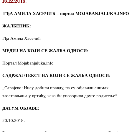
18.12.2018.
ГЂА АМИЛА ХАСЕЧИЋ – портал MOJABANJALUKA.INFO
ЖАЛБЕНИК:
Гђа Амила Хасечић
МЕДИЈ НА КОЈИ СЕ ЖАЛБА ОДНОСИ
:
Портал Mojabanjaluka.info
САДРЖАЈ/ТЕКСТ НА КОЈИ СЕ ЖАЛБА ОДНОСИ:
„Сарајево: Нису добили правду, па су објавили снимак
злостављања у вртићу, како би упозорили друге родитеље“
ДАТУМ ОБЈАВЕ:
20.10.2018.