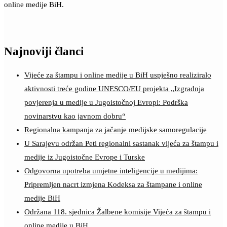
online medije BiH.
Najnoviji članci
Vijeće za štampu i online medije u BiH uspješno realiziralo
aktivnosti treće godine UNESCO/EU projekta „Izgradnja
povjerenja u medije u Jugoistočnoj Evropi: Podrška
novinarstvu kao javnom dobru“
Regionalna kampanja za jačanje medijske samoregulacije
U Sarajevu održan Peti regionalni sastanak vijeća za štampu i
medije iz Jugoistočne Evrope i Turske
Odgovorna upotreba umjetne inteligencije u medijima:
Pripremljen nacrt izmjena Kodeksa za štampane i online
medije BiH
Održana 118. sjednica Žalbene komisije Vijeća za štampu i
online medije u BiH