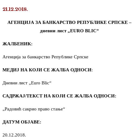
21.12.2018.
АГЕНЦИЈА ЗА БАНКАРСТВО РЕПУБЛИКЕ СРПСКЕ –
дневни лист „EURO BLIC“
ЖАЛБЕНИК:
Агенција за банкарство Републике Српске
МЕДИЈ НА КОЈИ СЕ ЖАЛБА ОДНОСИ
:
Дневни лист „Euro Blic“
САДРЖАЈ/ТЕКСТ НА КОЈИ СЕ ЖАЛБА ОДНОСИ:
„Радовић сакрио право стање“
ДАТУМ ОБЈАВЕ:
20.12.2018.