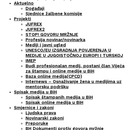
Aktuelno
Događaji
Sjednice žalbene komisije
Projekti
JUFREX
JUFREX2
STOP! GOVORU MRŽNJE
Profesija novinar/novinarka
Mediji i javni ugled
UNESCO/EU IZGRADNJA POVJERENJA U
MEDIJE U JUGOISTOČNOJ EUROPI I TURSKOJ
IMEP
Budi profesionalan medij, postani član Vijeća
za štampu i online medije u BiH
Baza online medija(CPCD)
Internews – Osnaživanje žena u medijima uz
mentorsku podršku
Spisak medija u BiH
Spisak štampanih medija u BiH
Spisak online medija u BiH
Smjernice i zakoni
Ljudska prava
Novinarski zakoni
Preporuke
BH Dokumenti protiv govora mržnje