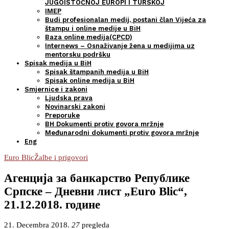
JUGOISTOČNOJ EUROPI I TURSKOJ
IMEP
Budi profesionalan medij, postani član Vijeća za
štampu i online medije u BiH
Baza online medija(CPCD)
Internews – Osnaživanje žena u medijima uz
mentorsku podršku
Spisak medija u BiH
Spisak štampanih medija u BiH
Spisak online medija u BiH
Smjernice i zakoni
Ljudska prava
Novinarski zakoni
Preporuke
BH Dokumenti protiv govora mržnje
Međunarodni dokumenti protiv govora mržnje
Eng
Euro Blic
Žalbe i prigovori
Агенција за банкарство Републике
Српске – Дневни лист „Euro Blic“,
21.12.2018. године
21. Decembra 2018.
27
pregleda