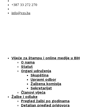
+387 33 272 270
info@vzs.ba
Vijeće za štampu i online medije u BiH
O nama
Statut
Organi udruženja
Skupština
Upravni odbor
Žalbena komisija
Sekretarijat
Članovi vijeća
Žalbe i odluke
Pregled žalbi po godinama
Detaljan pregled prigovora