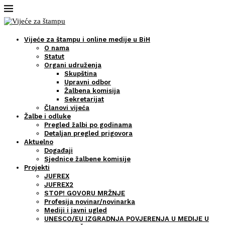
Vijeće za štampu i online medije u BiH
O nama
Statut
Organi udruženja
Skupština
Upravni odbor
Žalbena komisija
Sekretarijat
Članovi vijeća
Žalbe i odluke
Pregled žalbi po godinama
Detaljan pregled prigovora
Aktuelno
Događaji
Sjednice žalbene komisije
Projekti
JUFREX
JUFREX2
STOP! GOVORU MRŽNJE
Profesija novinar/novinarka
Mediji i javni ugled
UNESCO/EU IZGRADNJA POVJERENJA U MEDIJE U