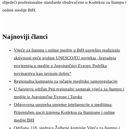
slijedeći profesionalne standarde obuhvaćene u Kodeksu za štampu i
online medije BiH.
Najnoviji članci
Vijeće za štampu i online medije u BiH uspješno realiziralo
aktivnosti treće godine UNESCO/EU projekta „Izgradnja
povjerenja u medije u Jugoistočnoj Evropi: Podrška
novinarstvu kao javnom dobru“
Regionalna kampanja za jačanje medijske samoregulacije
U Sarajevu održan Peti regionalni sastanak vijeća za štampu i
medije iz Jugoistočne Evrope i Turske
Odgovorna upotreba umjetne inteligencije u medijima:
Pripremljen nacrt izmjena Kodeksa za štampane i online
medije BiH
Održana 118. sjednica Žalbene komisije Vijeća za štampu i