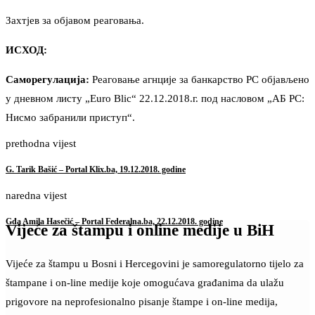
Захтјев за објавом реаговања.
ИСХОД:
Саморегулација:
Реаговање агнције за банкарство РС објављено
у дневном листу „Euro Blic“ 22.12.2018.г. под насловом „АБ РС:
Нисмо забранили приступ“.
prethodna vijest
G. Tarik Bašić – Portal Klix.ba, 19.12.2018. godine
naredna vijest
Gđa Amila Hasečić – Portal Federalna.ba, 22.12.2018. godine
Vijeće za štampu i online medije u BiH
Vijeće za štampu u Bosni i Hercegovini je samoregulatorno tijelo za
štampane i on-line medije koje omogućava građanima da ulažu
prigovore na neprofesionalno pisanje štampe i on-line medija,